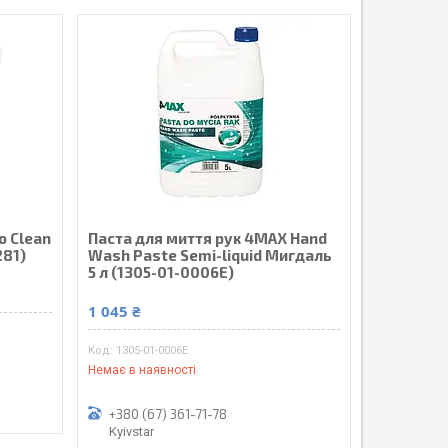
o Clean
Паста для миття рук 4MAX Hand
281)
Wash Paste Semi-liquid Мигдаль
5 л (1305-01-0006E)
1 045 ₴
1305-01-0006E
Немає в наявності
+380 (67) 361-71-78
Kyivstar