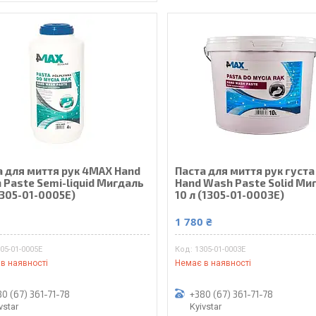
а для миття рук 4MAX Hand
Паста для миття рук густ
 Paste Semi-liquid Мигдаль
Hand Wash Paste Solid Ми
1305-01-0005E)
10 л (1305-01-0003E)
₴
1 780 ₴
05-01-0005E
1305-01-0003E
в наявності
Немає в наявності
0 (67) 361-71-78
+380 (67) 361-71-78
vstar
Kyivstar