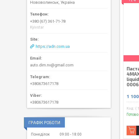
–12%
Нововолинськ, Україна
+380 (67) 361-71-78
Kyivstar
https://adn.com.ua
auto.dim.nv@gmail.com
Паст
4MAX
liqui
+380673617178
0006
1 100
+380673617178
( 
Готово
ГРАФІК РОБОТИ
Понеділок
09:00
18:00