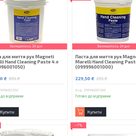
Залишилось 24 дні
Залишилось 24 дні
а для миття рук Magneti
Паста для миття рук Magn
li Hand Cleaning Paste 4 л
Marelli Hand Cleaning Paste
996001050)
(099996001000)
0 ₴
229,50 ₴
855 ₴
255 ₴
99996001050
099996001000
 до відправки
Готово до відправки
Купити
Купити
–7%