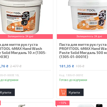
Залишилось 24 дні
Залишилось 24 дні
 для миття рук густа
Паста для миття рук густа
ITOOL 4MAX Hand Wash
PROFITOOL 4MAX Hand Wa
 Solid Мигдаль 10 л (1305-
Paste Solid Мигдаль 500 
003E)
(1305-01-0001E)
,76 ₴
181,35 ₴
2 477 ₴
195 ₴
05-01-0003E 10L
1305-01-0001E
 до відправки
Готово до відправки
Купити
Купити
–10%