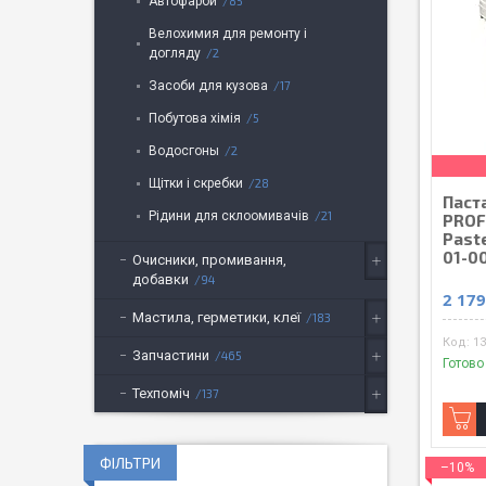
Автофарби
85
Велохимия для ремонту і
догляду
2
Засоби для кузова
17
Побутова хімія
5
Водосгоны
2
Щітки і скребки
28
Паста
Рідини для склоомивачів
21
PROF
Paste
01-0
Очисники, промивання,
добавки
94
2 179
Мастила, герметики, клеї
183
13
Запчастини
465
Готово
Техпоміч
137
ФІЛЬТРИ
–10%