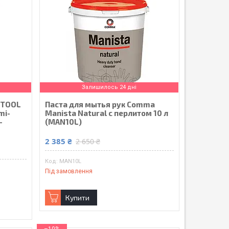
Залишилось 24 дні
ITOOL
Паста для мытья рук Comma
mi-
Manista Natural с перлитом 10 л
-
(MAN10L)
2 385 ₴
2 650 ₴
MAN10L
Під замовлення
Купити
–10%