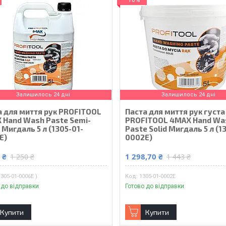
–10%
Залишилось 24 дні
Залишилось 24 дні
а для миття рук PROFITOOL
Паста для миття рук густа
 Hand Wash Paste Semi-
PROFITOOL 4MAX Hand Wa
d Мигдаль 5 л (1305-01-
Paste Solid Мигдаль 5 л (1
E)
0002E)
 ₴
1 298,70 ₴
1 250 ₴
1 443 ₴
1305-01-0006E )
1305-01-0002E
 до відправки
Готово до відправки
Купити
Купити