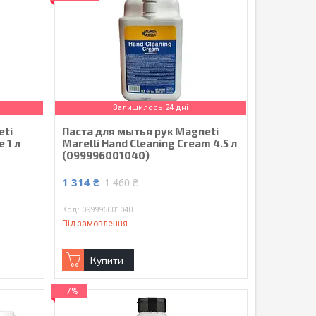
Залишилось 24 дні
eti
Паста для мытья рук Magneti
 1 л
Marelli Hand Cleaning Cream 4.5 л
(099996001040)
1 314 ₴
1 460 ₴
099996001040
Під замовлення
Купити
–7%