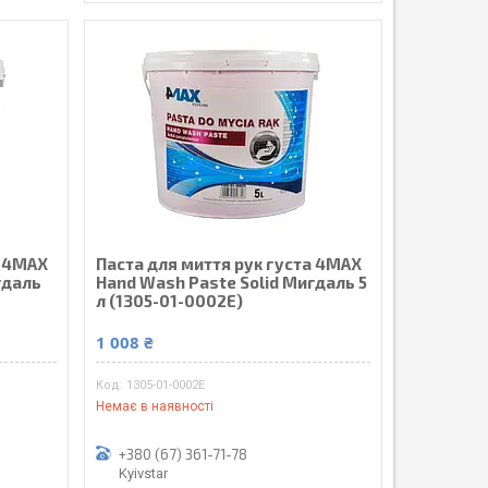
а 4MAX
Паста для миття рук густа 4MAX
гдаль
Hand Wash Paste Solid Мигдаль 5
л (1305-01-0002E)
1 008 ₴
1305-01-0002E
Немає в наявності
+380 (67) 361-71-78
Kyivstar