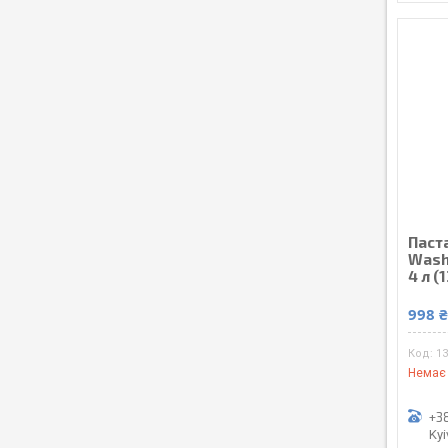
Паст
Wash
4 л (
998 
13
Немає 
+38
Kyi