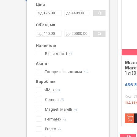
Ціна
Об`єм, мл
Наявність
В наявності
7
Мыло
Акція
Marel
Товари зі знижками
14
1 л (
Виробник
486 
4Max
8
0
Comma
3
Під за
Magneti Marelli
4
Permatex
2
Presto
2
–5%