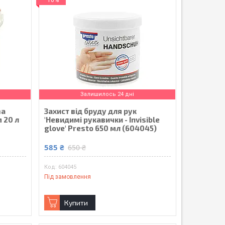
Залишилось 24 дні
ma
Захист від бруду для рук
 20 л
'Невидимі рукавички - Invisible
glove' Presto 650 мл (604045)
585 ₴
650 ₴
604045
Під замовлення
Купити