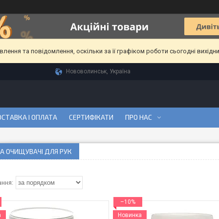
ення та повідомлення, оскільки за її графіком роботи сьогодні вихідн
Нововолинськ, Україна
СТАВКА І ОПЛАТА
СЕРТИФІКАТИ
ПРО НАС
А ОЧИЩУВАЧІ ДЛЯ РУК
–10%
а
Новинка