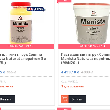
Залишилось 24 дні
Залишилось 24 дні
а для миття рук Comma
Паста для миття рук Com
ta Natural з перлітом 3 л
Manista Natural з перлітом
3L)
(MAN20L)
5 ₴
4 499,10 ₴
955 ₴
4 999 ₴
AN3L
MAN20L
мовлення
Під замовлення
Купити
Купити