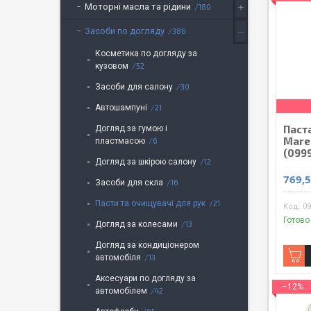
Моторні масла та рідини
180
Засоби по догляду
386
Косметика по догляду за
кузовом
52
Засоби для салону
30
Автошампуні
21
Паст
Догляд за гумою і
Marel
пластмасою
6
(099
Догляд за шкірою салону
12
769,5
Засоби для скла
16
Пасти та очищувачі для рук
21
0
Готово
Догляд за колесами
13
Догляд за кондиціонером
автомобіля
13
Аксесуари по догляду за
–12%
автомобілем
42