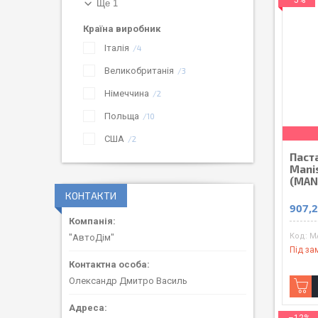
Ще 1
Країна виробник
Італія
4
Великобританія
3
Німеччина
2
Польща
10
США
2
Паст
Manis
(MAN
КОНТАКТИ
907,2
M
"АвтоДім"
Під за
Олександр Дмитро Василь