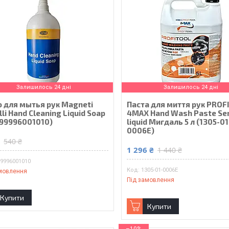
Залишилось 24 дні
Залишилось 24 дні
 для мытья рук Magneti
Паста для миття рук PROF
li Hand Cleaning Liquid Soap
4MAX Hand Wash Paste Se
099996001010)
liquid Мигдаль 5 л (1305-01
0006E)
₴
540 ₴
1 296 ₴
1 440 ₴
99996001010
1305-01-0006E
мовлення
Під замовлення
Купити
Купити
–10%