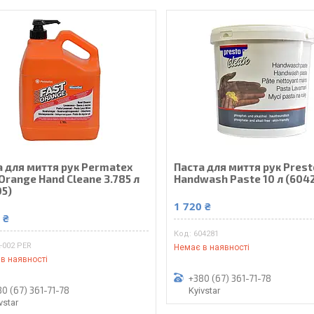
а для миття рук Permatex
Паста для миття рук Prest
Orange Hand Cleane 3.785 л
Handwash Paste 10 л (604
05)
1 720 ₴
 ₴
604281
-002 PER
Немає в наявності
в наявності
+380 (67) 361-71-78
0 (67) 361-71-78
Kyivstar
vstar