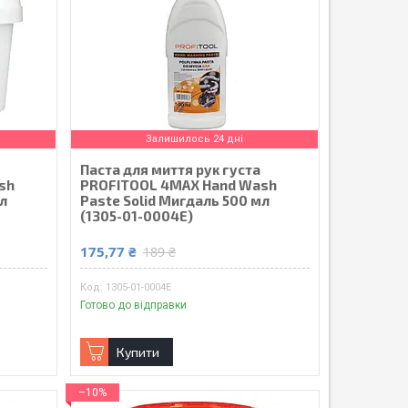
Залишилось 24 дні
Паста для миття рук густа
sh
PROFITOOL 4MAX Hand Wash
мл
Paste Solid Мигдаль 500 мл
(1305-01-0004E)
175,77 ₴
189 ₴
1305-01-0004E
Готово до відправки
Купити
–10%