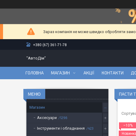
Зараз компанія не може швидко обробляти замовл
+380 (67) 361-71-78
"АвтоДім"
ГОЛОВНА
МАГАЗИН
АКЦІЇ
КОНТАКТИ
ДО
ПАСТИ Т
Магазин
Аксесуари
1296
–10%
Інструменти і обладнання
423
Новинк