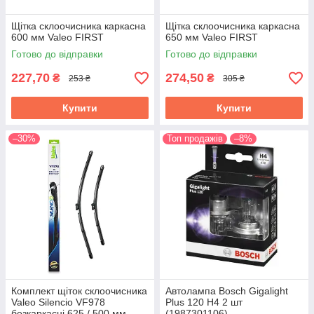
Щітка склоочисника каркасна
Щітка склоочисника каркасна
600 мм Valeo FIRST
650 мм Valeo FIRST
Готово до відправки
Готово до відправки
227,70
274,50
₴
₴
253 ₴
305 ₴
Купити
Купити
–30%
Топ продажів
–8%
Комплект щіток склоочисника
Автолампа Bosch Gigalight
Valeo Silencio VF978
Plus 120 H4 2 шт
безкаркасні 625 / 500 мм
(1987301106)