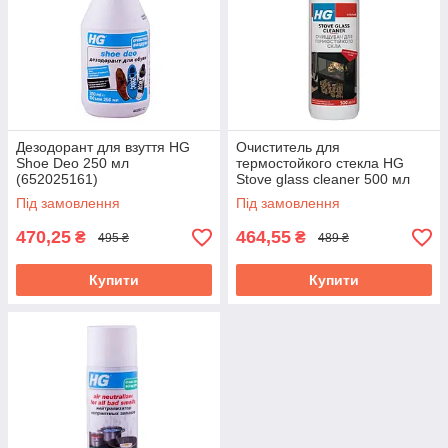
Дезодорант для взуття HG
Очиститель для
Shoe Deo 250 мл
термостойкого стекла HG
(652025161)
Stove glass cleaner 500 мл
(431050161)
Під замовлення
Під замовлення
470,25
464,55
₴
₴
495 ₴
489 ₴
Купити
Купити