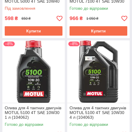
MOTUL 5000 4T SAE 10W40
MOTUL 7100 4T SAE 10W30
1 л (104054/836911)
1 л (104089/845411)
Під замовлення
Готово до відправки
598
966
₴
₴
650 ₴
1 050 ₴
Купити
Купити
–8%
–8%
Олива для 4 тактних двигунів
Олива для 4 тактних двигунів
MOTUL 5100 4T SAE 10W30
MOTUL 5100 4T SAE 10W30
1 л (104062)
4 л (104063)
Готово до відправки
Готово до відправки