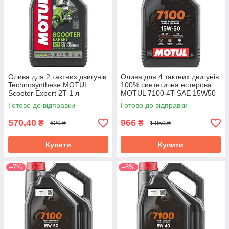
Олива для 2 тактних двигунів
Олива для 4 тактних двигунів
Technosynthese MOTUL
100% синтетична естерова
Scooter Expert 2T 1 л
MOTUL 7100 4T SAE 15W50
(105880)
1 л (104298/845211)
Готово до відправки
Готово до відправки
570,40
966
₴
₴
620 ₴
1 050 ₴
Купити
Купити
–7%
–8%