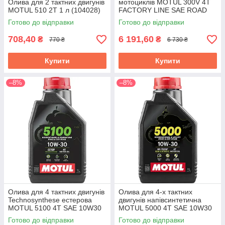
Олива для 2 тактних двигунів
мотоциклів MOTUL 300V 4T
MOTUL 510 2T 1 л (104028)
FACTORY LINE SAE ROAD
RACING 10W40 4 L (104121)
Готово до відправки
Готово до відправки
708,40
6 191,60
₴
₴
770 ₴
6 730 ₴
Купити
Купити
–8%
–8%
Олива для 4 тактних двигунів
Олива для 4-х тактних
Technosynthese естерова
двигунів напівсинтетична
MOTUL 5100 4T SAE 10W30
MOTUL 5000 4T SAE 10W30
1 л. 104062
1 л (106183/837811)
Готово до відправки
Готово до відправки