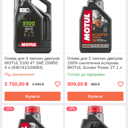
Олива для 4 тактних двигунів
Олива для 2 тактних двигунів
MOTUL 5100 4T SAE 15W50
100% синтетична естерова
4 л (836741/104083)
MOTUL Scooter Power 2T 1 л
(105881)
Під замовлення
Готово до відправки
2 750,80
809,60
₴
₴
2 990 ₴
880 ₴
Купити
Купити
–8%
–8%