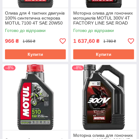
Олива для 4 тактних двигунів
Моторна олива для гоночних
100% синтетична естерова
мотоциклів MOTUL 300V 4T
MOTUL 7100 4T SAE 20W50
FACTORY LINE SAE ROAD
1 л (104103)
RACING 10W40 1 L (104118)
Готово до відправки
Готово до відправки
966
1 637,60
₴
₴
1 050 ₴
1 780 ₴
Купити
Купити
–8%
–8%
Моторна олива для гоночних