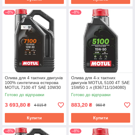
–8%
–8%
Олива для 4 тактних двигунів
Олива для 4-х тактних
100% синтетична естерова
двигунів MOTUL 5100 4T SAE
MOTUL 7100 4T SAE 10W30
15W50 1 л (836711/104080)
4 л (845441/104090)
Готово до відправки
Готово до відправки
3 693,80
883,20
₴
₴
4 015 ₴
960 ₴
Купити
Купити
–8%
–8%