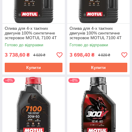
Олива для 4-х тактних
Олива для 4-х тактних
двигунів 100% синтетичне
двигунів 100% синтетичне
эстеровое MOTUL 7100 4T
эстеровое MOTUL 7100 4T
SAE 15W50 4л.
SAE 5W40 4л. 104087/838041
Готово до відправки
Готово до відправки
104299/845241
3 738,60
3 698,40
₴
₴
4 020 ₴
4 020 ₴
Купити
Купити
–8%
–8%