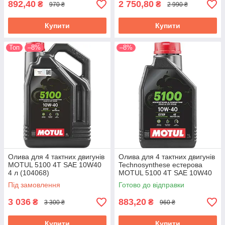
892,40
2 750,80
₴
₴
970 ₴
2 990 ₴
Купити
Купити
Топ
–8%
–8%
Олива для 4 тактних двигунів
Олива для 4 тактних двигунів
MOTUL 5100 4T SAE 10W40
Technosynthese естерова
4 л (104068)
MOTUL 5100 4T SAE 10W40
1 л. 104068/836541
Під замовлення
Готово до відправки
3 036
883,20
₴
₴
3 300 ₴
960 ₴
Купити
Купити