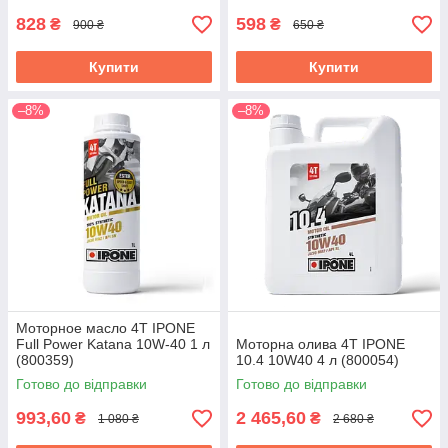
828
598
₴
₴
900 ₴
650 ₴
Купити
Купити
–8%
–8%
Моторное масло 4T IPONE
Full Power Katana 10W-40 1 л
Моторна олива 4T IPONE
(800359)
10.4 10W40 4 л (800054)
Готово до відправки
Готово до відправки
993,60
2 465,60
₴
₴
1 080 ₴
2 680 ₴