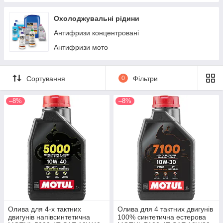
Охолоджувальні рідини
Антифризи концентровані
Антифризи мото
Сортування
0
Фільтри
–8%
–8%
Олива для 4-х тактних
Олива для 4 тактних двигунів
двигунів напівсинтетична
100% синтетична естерова