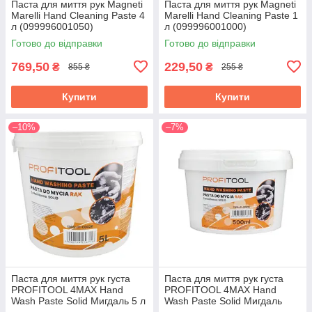
Паста для миття рук Magneti
Паста для миття рук Magneti
Marelli Hand Cleaning Paste 4
Marelli Hand Cleaning Paste 1
л (099996001050)
л (099996001000)
Готово до відправки
Готово до відправки
769,50
229,50
₴
₴
855 ₴
255 ₴
Купити
Купити
–10%
–7%
Паста для миття рук густа
Паста для миття рук густа
PROFITOOL 4MAX Hand
PROFITOOL 4MAX Hand
Wash Paste Solid Мигдаль 5 л
Wash Paste Solid Мигдаль
(1305-01-0002E)
500 мл (1305-01-0001E)