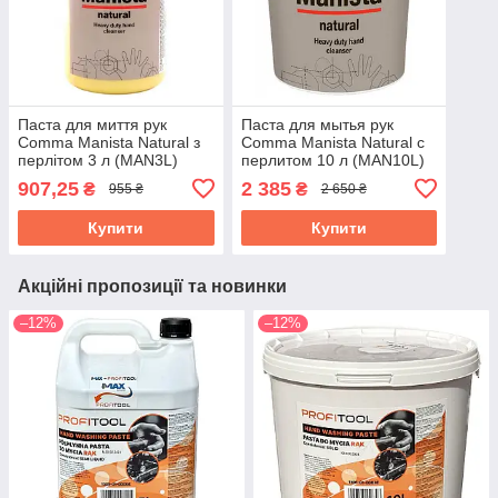
Паста для миття рук
Паста для мытья рук
Comma Manista Natural з
Comma Manista Natural с
перлітом 3 л (MAN3L)
перлитом 10 л (MAN10L)
907,25
2 385
₴
₴
955 ₴
2 650 ₴
Купити
Купити
Акційні пропозиції та новинки
–12%
–12%