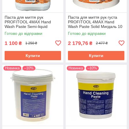
Паста для миття рук
Паста для миття рук густа
PROFITOOL 4MAX Hand
PROFITOOL 4MAX Hand
Wash Paste Semi-liquid
Wash Paste Solid Мигдаль 10
Мигдаль 5 л (1305-01-0006E)
л (1305-01-0003E)
Готово до відправки
Готово до відправки
1 100
2 179,76
₴
₴
1 250 ₴
2 477 ₴
Купити
Купити
Новинка
–10%
Новинка
–10%