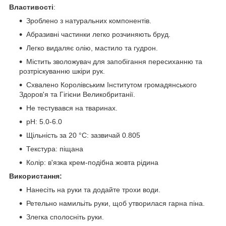
Властивості
:
Зроблено з натуральних компонентів.
Абразивні частинки легко розчиняють бруд.
Легко видаляє олію, мастило та гудрон.
Містить зволожувач для запобігання пересиханню та
розтріскуванню шкіри рук.
Схвалено Королівським Інститутом громадянського
Здоров'я та Гігієни Великобританії.
Не тестувався на тваринах.
рН: 5.0-6.0
Щільність за 20 °C: зазвичай 0.805
Текстура: піщана
Колір: в'язка крем-подібна жовта рідина
Використання:
Нанесіть на руки та додайте трохи води.
Ретельно намильіть руки, щоб утворилася гарна піна.
Злегка сполосніть руки.