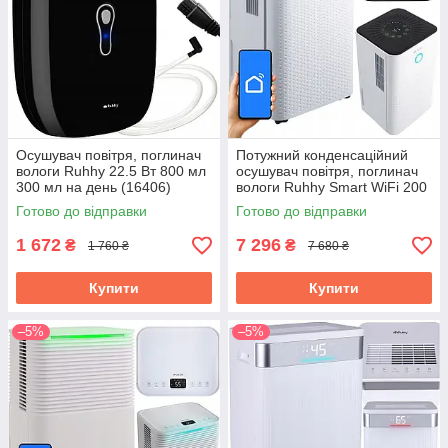
Осушувач повітря, поглинач
Потужний конденсаційний
вологи Ruhhy 22.5 Вт 800 мл
осушувач повітря, поглинач
300 мл на день (16406)
вологи Ruhhy Smart WiFi 200
Вт Об'єм 2 л продуктивність
Готово до відправки
Готово до відправки
12 л/день (26497)
1 672
7 296
₴
₴
1 760 ₴
7 680 ₴
Купити
Купити
–5%
–5%