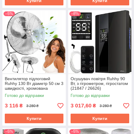
Купити
Купити
–5%
–8%
Вентилятор підлоговий
Осушувач повітря Ruhhy 90
Ruhhy 130 Вт діаметр 50 см 3
Вт, з гігрометром, гігростатом
швидкості, хромована
(21847 / 26626)
поверхня, алюмінієві лопаті
Готово до відправки
Готово до відправки
(27835)
3 116
3 017,60
₴
₴
3 280 ₴
3 280 ₴
Купити
Купити
–5%
–5%