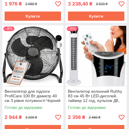
1 976
3 238,40
₴
₴
2 080 ₴
3 520 ₴
Купити
Купити
–8%
–5%
Вентилятор для підлоги
Вентилятор колонний Ruhhy
ProfiCare 100 Вт діаметр 40
83 см 45 Вт LED-дисплей,
см 3 рівня потужності Чорний
таймер 12 год, пультом ДК,
(PC-VL 3065 WM)
тиха робота Білий (27833)
Готово до відправки
Готово до відправки
2 944
2 356
₴
₴
3 200 ₴
2 480 ₴