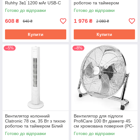
Ruhhy 3в1 1200 мАг USB-C
роботою та таймером
18 x 16 x 13 см Білий (25566)
Чорний (TVL 3770)
Готово до відправки
Готово до відправки
608
1 976
₴
₴
640 ₴
2 080 ₴
Купити
Купити
–5%
–8%
Вентилятор колонний
Вентилятор для підлоги
Clatronic 78 см, 35 ​​Вт з тихою
ProfiCare 100 Вт діаметр 45
роботою та таймером Білий
см хромована поверхня (PC-
(TVL 3770)
VL 3066 WM)
Готово до відправки
Готово до відправки