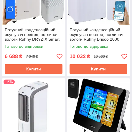
Потужний конденсаційний
Потужний конденсаційний
осушувач повітря, поглинач
осушувач повітря, поглинач
вологи Ruhhy DRYZIX Smart
вологи Ruhhy Brisoo 2000
WiFi 200 Вт Об'єм 2 л, 12 л/
Smart WiFi 330 Вт Об'єм 4.3 л
Готово до відправки
Готово до відправки
день (26498)
20 л/день (26801)
6 688
10 032
₴
₴
7 040 ₴
10 560 ₴
Купити
Купити
–5%