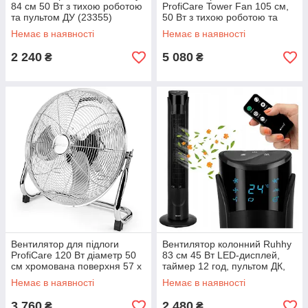
84 см 50 Вт з тихою роботою
ProfiCare Tower Fan 105 см,
та пультом ДУ (23355)
50 Вт з тихою роботою та
пультом ДК (PC-TVL 3068)
Немає в наявності
Немає в наявності
2 240
5 080
₴
₴
Вентилятор для підлоги
Вентилятор колонний Ruhhy
ProfiCare 120 Вт діаметр 50
83 см 45 Вт LED-дисплей,
см хромована поверхня 57 x
таймер 12 год, пультом ДК,
56.5 x 19 см (PC-VL 3067
тиха робота Чорний (27834)
Немає в наявності
Немає в наявності
WM)
3 760
2 480
₴
₴