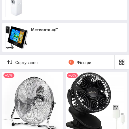
Метеостанції
Сортування
0
Фільтри
–5%
–5%