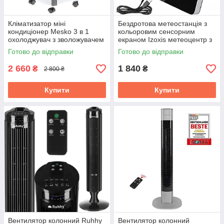
Кліматизатор міні
Бездротова метеостанція з
кондиціонер Mesko 3 в 1
кольоровим сенсорним
охолоджувач з зволожувачем
екраном Izoxis метеоцентр з
та очищувачем повітря (MS
датчиком 60 метрів (22452)
Готово до відправки
Готово до відправки
7918)
2 660
1 840
₴
₴
2 800 ₴
Купити
Купити
Вентилятор колонний Ruhhy
Вентилятор колонний