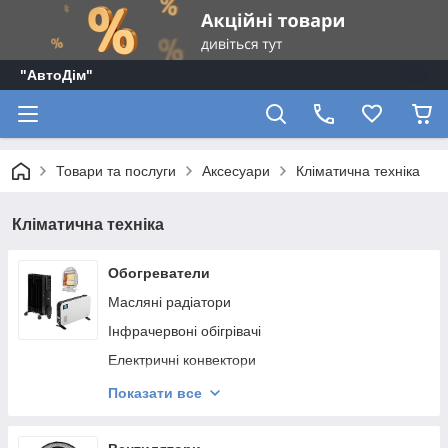
"АвтоДім"
Товари та послуги
Аксесуари
Кліматична техніка
Кліматична техніка
Обогреватели
Масляні радіатори
Інфрачервоні обігрівачі
Електричні конвектори
Тепловентилятори
Показати все
Теплові гармати
Теплові завіси