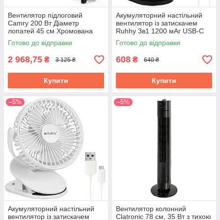
Вентилятор підлоговий
Акумуляторний настільний
Camry 200 Вт Діаметр
вентилятор із затискачем
лопатей 45 см Хромована
Ruhhy 3в1 1200 мАг USB-C
поверхня (CR 7306)
18 x 16 x 13 см Чорний
Готово до відправки
Готово до відправки
(25567)
2 968,75
608
₴
₴
3 125 ₴
640 ₴
Купити
Купити
–5%
–5%
Акумуляторний настільний
Вентилятор колонний
вентилятор із затискачем
Clatronic 78 см, 35 ​​Вт з тихою