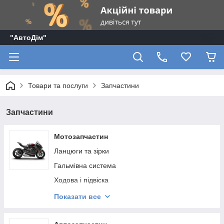
"АвтоДім"
Товари та послуги
Запчастини
Запчастини
Мотозапчастин
Ланцюги та зірки
Гальмівна система
Ходова і підвіска
Мото акумулятори
Показати все
Електрика
Двигун