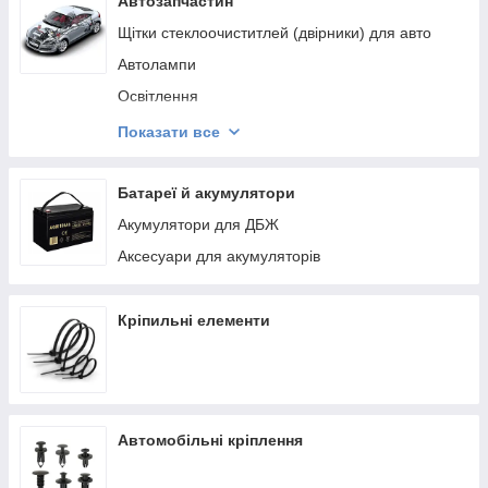
Автозапчастин
Моторезина/диски
Щітки стеклоочиститлей (двірники) для авто
Мотозеркала
Автолампи
Зчеплення
Освітлення
Рулі, гріпси і важелі управління
Вихлопна система
Показати все
Троси та шланги
Запчастини
Підшипники і сальники
Батареї й акумулятори
Зірки приводні
Акумулятори для ДБЖ
Фільтри
Аксесуари для акумуляторів
Кріпильні елементи
Автомобільні кріплення