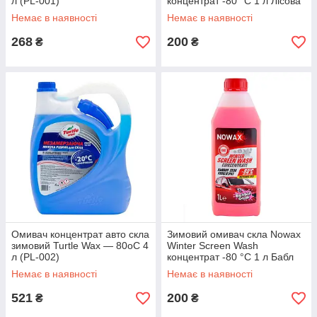
л (PL-001)
концентрат -80 °C 1 л Лісова
Ягода (NX01172)
Немає в наявності
Немає в наявності
268
200
₴
₴
Омивач концентрат авто скла
Зимовий омивач скла Nowax
зимовий Turtle Wax — 80oC 4
Winter Screen Wash
л (PL-002)
концентрат -80 °C 1 л Бабл
Гам (NX01171)
Немає в наявності
Немає в наявності
521
200
₴
₴