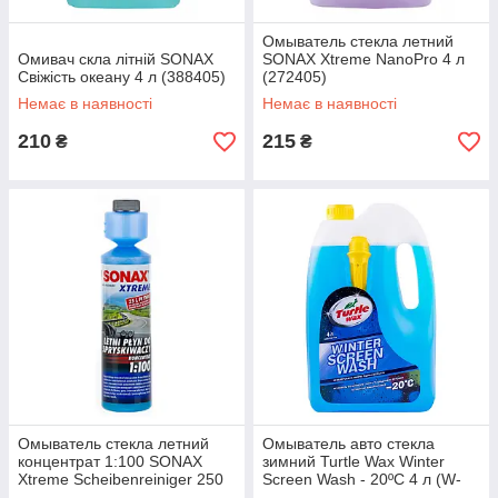
Омыватель стекла летний
Омивач скла літній SONAX
SONAX Xtreme NanoPro 4 л
Свіжість океану 4 л (388405)
(272405)
Немає в наявності
Немає в наявності
210
215
₴
₴
Омыватель стекла летний
Омыватель авто стекла
концентрат 1:100 SONAX
зимний Turtle Wax Winter
Xtreme Scheibenreiniger 250
Screen Wash - 20ºC 4 л (W-
мл (271141)
4047)