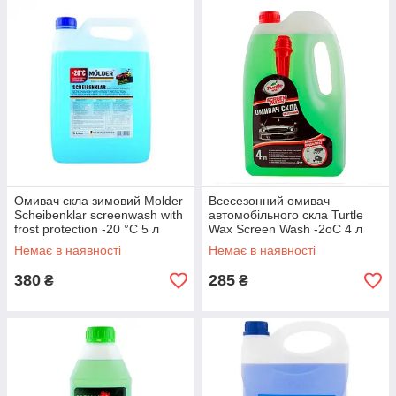
Омивач скла зимовий Molder
Всесезонний омивач
Scheibenklar screenwash with
автомобільного скла Turtle
frost protection -20 °C 5 л
Wax Screen Wash -2oC 4 л
Sport (MD-20C-50)
(S4046)
Немає в наявності
Немає в наявності
380
285
₴
₴