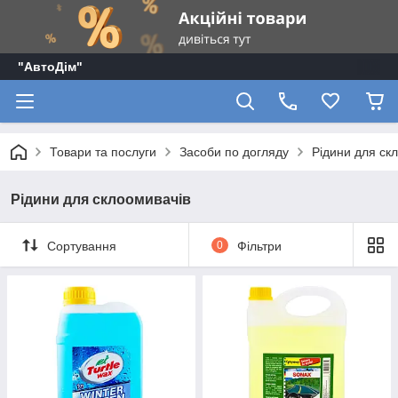
"АвтоДім"
Товари та послуги
Засоби по догляду
Рідини для ск
Рідини для склоомивачів
Сортування
0
Фільтри