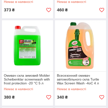
Немає в наявності
Немає в наявності
373
460
₴
₴
Омивач скла зимовий Molder
Всесезонний омивач
Scheibenklar screenwash with
автомобільного скла Turtle
frost protection -20 °C 5 л
Wax Screen Wash -4oC 4 л
Lime (MD-20C-51)
(S4045)
Немає в наявності
Немає в наявності
380
340
₴
₴