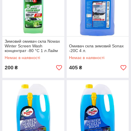
Зимовий омивач скла Nowax
Winter Screen Wash
Омивач скла зимовий Sonax
концентрат -80 °C 1 л Лайм
-20С 4 л.
(NX01170)
Немає в наявності
Немає в наявності
200
405
₴
₴