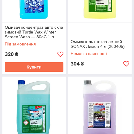
Омивач концентрат авто скла
зимовий Turtle Wax Winter
Screen Wash — 80oC 1 л
(T4043)
Омыватель стекла летний
Під замовлення
SONAX Лимон 4 л (260405)
320
Немає в наявності
₴
304
₴
Купити