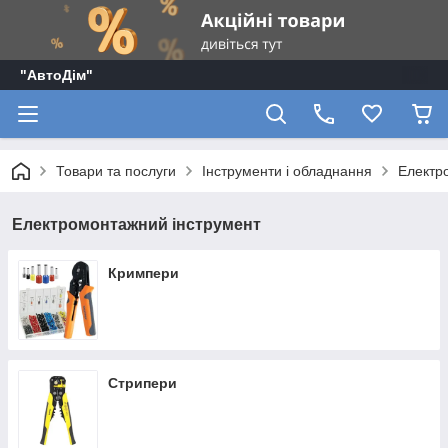
"АвтоДім"
Товари та послуги
Інструменти і обладнання
Електр
Електромонтажний інструмент
Кримпери
Стрипери