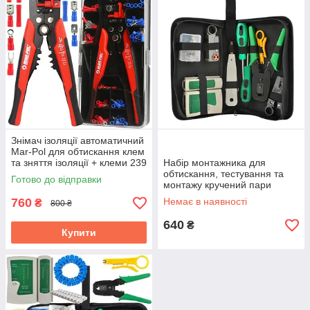
Знімач ізоляції автоматичний
Mar-Pol для обтискання клем
та зняття ізоляції + клеми 239
Набір монтажника для
шт (M49529)
обтискання, тестування та
Готово до відправки
монтажу кручений пари
Bigstren 6 в 1 RJ45 / RJ11
760
Немає в наявності
₴
800 ₴
(7874)
640
₴
Купити