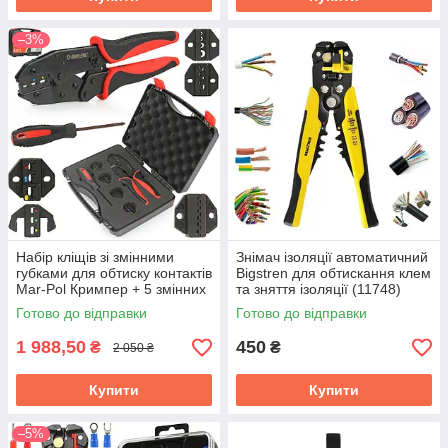
–3%
Набір кліщів зі змінними
Знімач ізоляції автоматичний
губками для обтиску контактів
Bigstren для обтискання клем
Mar-Pol Кримпер + 5 змінних
та зняття ізоляції (11748)
матриць в кейсі (M49533)
Готово до відправки
Готово до відправки
1 988,50
450
₴
₴
2 050 ₴
Купити
Купити
–5%