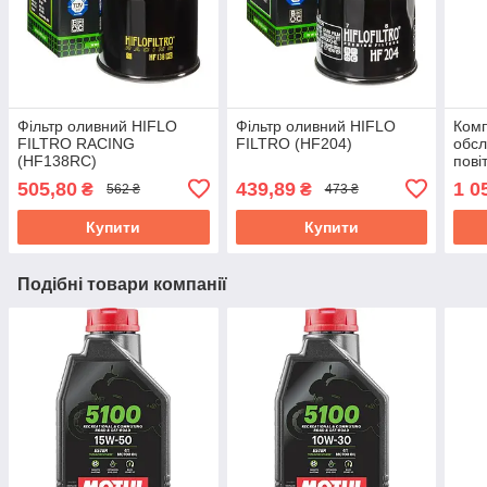
Фільтр оливний HIFLO
Фільтр оливний HIFLO
Комп
FILTRO RACING
FILTRO (HF204)
обсл
(HF138RC)
пові
нуль
505,80
439,89
1 0
₴
₴
562 ₴
473 ₴
мл (
Купити
Купити
Подібні товари компанії