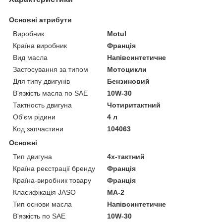
Основні атрибути
Виробник
Motul
Країна виробник
Франція
Вид масла
Напівсинтетичне
Застосування за типом
Мотоцикли
Для типу двигунів
Бензиновий
В'язкість масла по SAE
10W-30
Тактность двигуна
Чотиритактний
Об'єм рідини
4 л
Код запчастини
104063
Основні
Тип двигуна
4х-тактний
Країна реєстрації бренду
Франція
Країна-виробник товару
Франція
Класифікація JASO
MA-2
Тип основи масла
Напівсинтетичне
В'язкість по SAE
10W-30