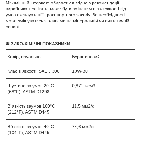
Міжзмінний інтервал: обирається згідно з рекомендацій
виробника техніки та може бути зміненим в залежності від
умов експлуатаціїї траснпортного засобу. За необхідності
може змішуватись з оливами на мінеральній чи синтетичній
основі.
ФІЗИКО-ХІМІЧНІ ПОКАЗНИКИ
Колір, візуально:
Бурштиновий
Клас в`язкості, SAE J 300:
10W-30
Шустина за умов 20°C
0,871 г/см
3
(68°F), ASTM D1298:
В`язкість заумов 100°C
11,5 мм
2
/с
(212°F), ASTM D445:
В`язкість за умов 40°C
74,6 мм
2
/с
(104°F), ASTM D445: