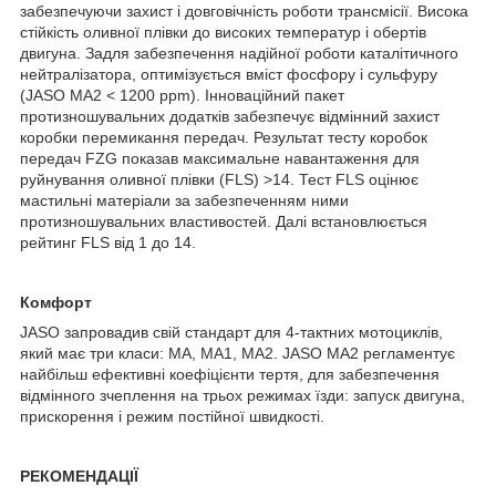
забезпечуючи захист і довговічність роботи трансмісії. Висока
стійкість оливної плівки до високих температур і обертів
двигуна. Задля забезпечення надійної роботи каталітичного
нейтралізатора, оптимізується вміст фосфору і сульфуру
(JASO MA2 < 1200 ppm). Інноваційний пакет
протизношувальних додатків забезпечує відмінний захист
коробки перемикання передач. Результат тесту коробок
передач FZG показав максимальне навантаження для
руйнування оливної плівки (FLS) >14. Тест FLS оцінює
мастильні матеріали за забезпеченням ними
протизношувальних властивостей. Далі встановлюється
рейтинг FLS від 1 до 14.
Комфорт
JASO запровадив свій стандарт для 4-тактних мотоциклів,
який має три класи: МА, МА1, МА2. JASO MA2 регламентує
найбільш ефективні коефіцієнти тертя, для забезпечення
відмінного зчеплення на трьох режимах їзди: запуск двигуна,
прискорення і режим постійної швидкості.
РЕКОМЕНДАЦІЇ