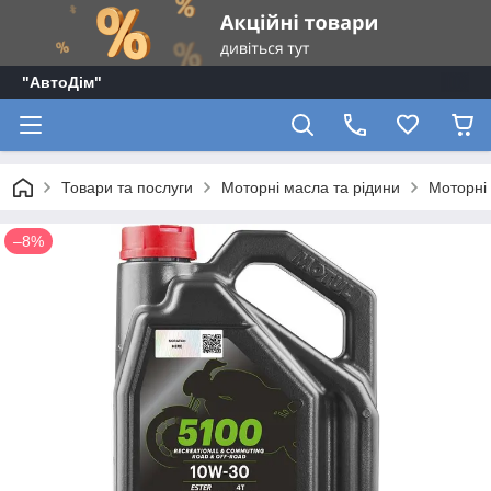
"АвтоДім"
Товари та послуги
Моторні масла та рідини
Моторні
–8%