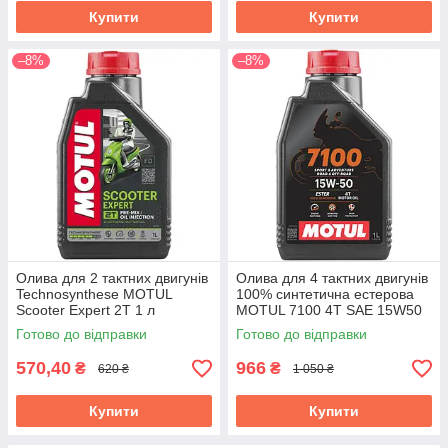
Купити
Купити
–8%
–8%
Олива для 2 тактних двигунів
Олива для 4 тактних двигунів
Technosynthese MOTUL
100% синтетична естерова
Scooter Expert 2T 1 л
MOTUL 7100 4T SAE 15W50
(105880)
1 л (104298/845211)
Готово до відправки
Готово до відправки
570,40
966
₴
₴
620 ₴
1 050 ₴
Купити
Купити