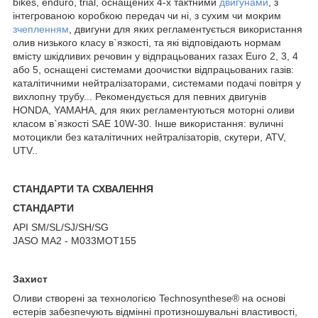
bikes, enduro, trial, оснащених 4-х тактними
двигунами
, з
інтегрованою коробкою передач чи ні, з сухим чи мокрим
зчепленням
, двигуни для яких регламентується використання
олив низького класу в`язкості, та які відповідають нормам
вмісту шкідливих речовин у відпрацьованих газах Euro 2, 3, 4
або 5, оснащені системами доочистки відпрацьованих газів:
каталітичними нейтралізаторами, системами подачі повітря у
вихлопну трубу... Рекомендується для певних двигунів
HONDA, YAMAHA, для яких регламентуються моторні оливи
класом в`язкості SAE 10W-30. Інше використання: вуличні
мотоцикли без каталітичних нейтралізаторів, скутери, ATV,
UTV..
СТАНДАРТИ ТА СХВАЛЕННЯ
СТАНДАРТИ
API SM/SL/SJ/SH/SG
JASO MA2 - M033MOT155
Захист
Оливи створені за технологією Technosynthese® на основі
естерів забезпечують відмінні протизношувальні властивості,