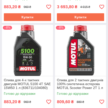
883,20
3 693,80
₴
₴
960 ₴
4 015 ₴
Купити
Купити
–8%
–8%
Олива для 4-х тактних
Олива для 2 тактних двигунів
двигунів MOTUL 5100 4T SAE
100% синтетична естерова
15W50 1 л (836711/104080)
MOTUL Scooter Power 2T 1 л
(105881)
Готово до відправки
Готово до відправки
883,20
809,60
₴
₴
960 ₴
880 ₴