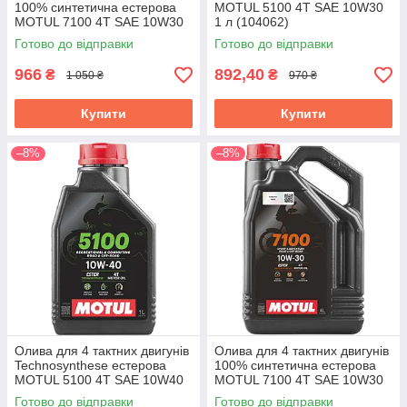
100% синтетична естерова
MOTUL 5100 4T SAE 10W30
MOTUL 7100 4T SAE 10W30
1 л (104062)
1 л (104089/845411)
Готово до відправки
Готово до відправки
966
892,40
₴
₴
1 050 ₴
970 ₴
Купити
Купити
–8%
–8%
Олива для 4 тактних двигунів
Олива для 4 тактних двигунів
Technosynthese естерова
100% синтетична естерова
MOTUL 5100 4T SAE 10W40
MOTUL 7100 4T SAE 10W30
1 л. 104068/836541
4 л (845441/104090)
Готово до відправки
Готово до відправки