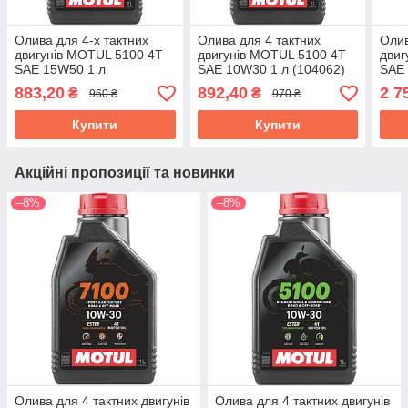
Олива для 4-х тактних
Олива для 4 тактних
Олив
двигунів MOTUL 5100 4T
двигунів MOTUL 5100 4T
двиг
SAE 15W50 1 л
SAE 10W30 1 л (104062)
SAE
(836711/104080)
(836
883,20
892,40
2 7
₴
₴
960 ₴
970 ₴
Купити
Купити
Акційні пропозиції та новинки
–8%
–8%
Олива для 4 тактних двигунів
Олива для 4 тактних двигунів