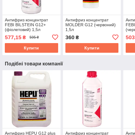
Антифриз концентрат
Антифриз концентрат
Анти
FEBI BILSTEIN G12+
MOLDER G12 (червоний)
FEBI
(фіолетовий) 1,5л
1,5л
(чер
577,15
360
503
₴
₴
595 ₴
Купити
Купити
Подібні товари компанії
Антифриз HEPU G12 plus
Антифриз концентрат
Анти