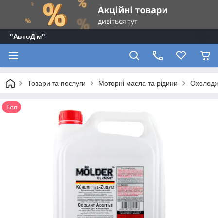
"АвтоДім"
Товари та послуги
Моторні масла та рідини
Охолодж
Топ