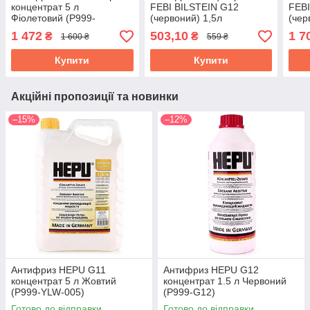
концентрат 5 л
FEBI BILSTEIN G12
FEBI
Фіолетовий (P999-
(червоний) 1,5л
(чер
G12plus-005)
1 472
503,10
1 7
₴
₴
1 600 ₴
559 ₴
Купити
Купити
Акційні пропозиції та новинки
–15%
–12%
Антифриз HEPU G11
Антифриз HEPU G12
концентрат 5 л Жовтий
концентрат 1.5 л Червоний
(P999-YLW-005)
(P999-G12)
Готово до відправки
Готово до відправки