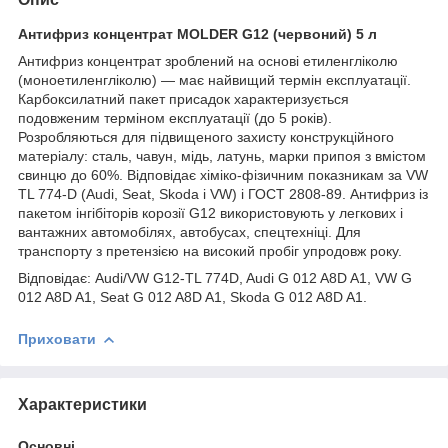
Антифриз концентрат MOLDER G12 (червоний) 5 л
Антифриз концентрат зроблений на основі етиленгліколю
(моноетиленгліколю) — має найвищий термін експлуатації.
Карбоксилатний пакет присадок характеризується
подовженим терміном експлуатації (до 5 років).
Розробляються для підвищеного захисту конструкційного
матеріалу: сталь, чавун, мідь, латунь, марки припоя з вмістом
свинцю до 60%. Відповідає хіміко-фізичним показникам за VW
TL 774-D (Audi, Seat, Skoda і VW) і ГОСТ 2808-89. Антифриз із
пакетом інгібіторів корозії G12 використовують у легкових і
вантажних автомобілях, автобусах, спецтехніці. Для
транспорту з претензією на високий пробіг упродовж року.
Відповідає: Audi/VW G12-TL 774D, Audi G 012 A8D A1, VW G
012 A8D A1, Seat G 012 A8D A1, Skoda G 012 A8D A1.
Приховати
Характеристики
Основні