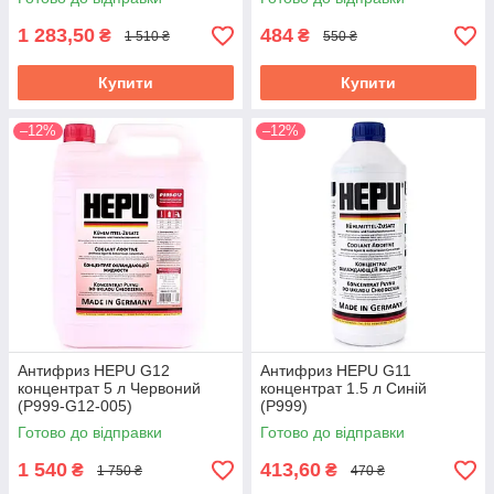
1 283,50
484
₴
₴
1 510 ₴
550 ₴
Купити
Купити
–12%
–12%
Антифриз HEPU G12
Антифриз HEPU G11
концентрат 5 л Червоний
концентрат 1.5 л Синій
(P999-G12-005)
(P999)
Готово до відправки
Готово до відправки
1 540
413,60
₴
₴
1 750 ₴
470 ₴