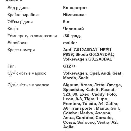
Вид рідини
Концентрат
Країна виробник
Німеччина
Об'єм рідини
5 л
Колір
Червоний
Температура замерзання
-80 град.
Виробник
molder
Кросс-номери
Audi G012A8DA1; HEPU
P999; Skoda G012A8DA1;
Volkswagen G012A8DA1
Тип
G12++
Сумісність з маркою
Volkswagen, Opel, Audi, Seat,
Mazda, Saab
Сумісність з моделлю
Signum, Arosa, Jetta, Omega,
Speedster, Kadett, Passat,
323, 80, Exeo, Caddy, Polo,
Leon, 9-3, Tigra, Lupo,
Frontera, Toledo, A4, Zafira,
A6, Transporter, Manta, Golf,
Combo, Meriva, Ascona,
Astra, Cordoba, Corrado,
Corsa, Scirocco, Vectra, A2,
Agila