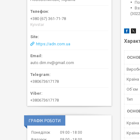
По
Вз
(302
+380 (67) 361-71-78
Kyivstar
Харак
https://adn.com.ua
ОСНОВ
auto.dim.nv@gmail.com
Вироб
Країна
+380673617178
Об`єм
Тип
+380673617178
ОСНО
ГРАФІК РОБОТИ
Країна
Понеділок
09:00
18:00
Країна
Вівторок
09:00
18:00