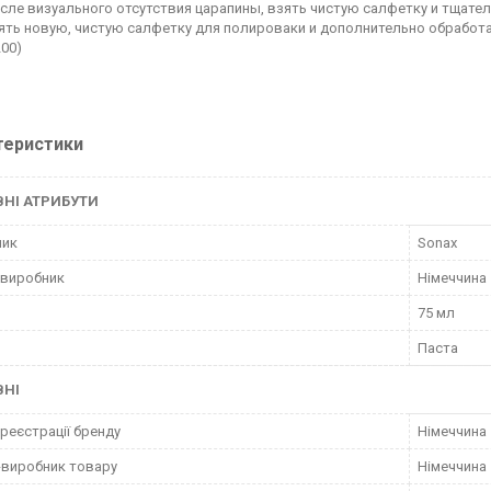
сле визуального отсутствия царапины, взять чистую салфетку и тщате
ять новую, чистую салфетку для полироваки и дополнительно обработ
200)
теристики
НІ АТРИБУТИ
ник
Sonax
 виробник
Німеччина
75 мл
Паста
ВНІ
 реєстрації бренду
Німеччина
-виробник товару
Німеччина