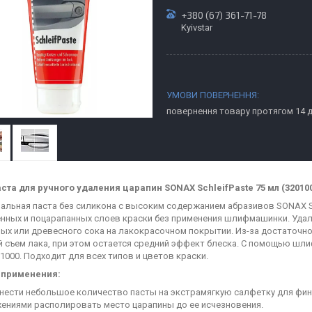
+380 (67) 361-71-78
Kyivstar
повернення товару протягом 14 
та для ручного удаления царапин SONAX SchleifPaste 75 мл (32010
льная паста без силикона с высоким содержанием абразивов SONAX Sc
нных и поцарапанных слоев краски без применения шлифмашинки. Удал
ых или древесного сока на лакокрасочном покрытии. Из-за достаточн
й съем лака, при этом остается средний эффект блеска. С помощью ш
P1000. Подходит для всех типов и цветов краски.
 применения:
нести небольшое количество пасты на экстрамягкую салфетку для фи
ениями располировать место царапины до ее исчезновения.