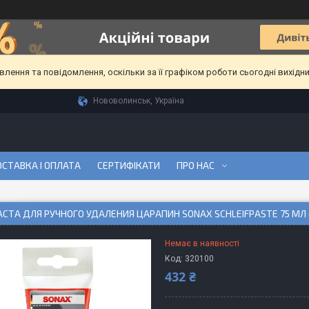
ення та повідомлення, оскільки за її графіком роботи сьогодні вихідн
Нововолинськ, Україна
СТАВКА І ОПЛАТА
СЕРТИФІКАТИ
ПРО НАС
ТА ДЛЯ РУЧНОГО УДАЛЕНИЯ ЦАРАПИН SONAX SCHLEIFPASTE 75 МЛ 
Немає в наявності
Код:
320100
432 ₴