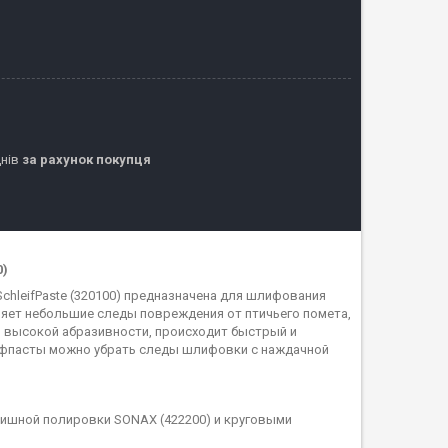
днів
за рахунок покупця
0)
hleifPaste (320100) предназначена для шлифования
яет небольшие следы повреждения от птичьего помета,
о высокой абразивности, происходит быстрый и
лифпасты можно убрать следы шлифовки с наждачной
нишной полировки SONAX (422200) и круговыми