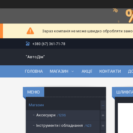
Зараз компанія не може швидко обробляти замовл
+380 (67) 361-71-78
"АвтоДім"
ГОЛОВНА
МАГАЗИН
АКЦІЇ
КОНТАКТИ
ДО
ШЛИФПАС
Магазин
Аксесуари
1296
Інструменти і обладнання
423