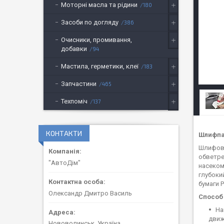
Моторні масла та рідини
180
Засоби по догляду
386
Очисники, промивання,
добавки
94
Мастила, герметики, клеї
183
Запчастини
465
Техпоміч
137
КОНТАКТИ
Шлифпас
Шлифова
обветре
"АвтоДім"
насеком
глубоки
бумаги 
Олександр Дмитро Василь
Способ
На
движ
Нововолинськ, Україна