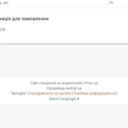
ь, мл
75
мація для замовлення
2 ₴
Сайт створений на маркетплейсі
Prom.ua
Продавець на Bigl.ua
"АвтоДім" |
Поскаржитися на контент
|
Політика конфіденційності
Select Language
▼