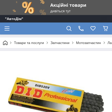
"АвтоДім"
Товари та послуги
Запчастини
Мотозапчастин
Ла