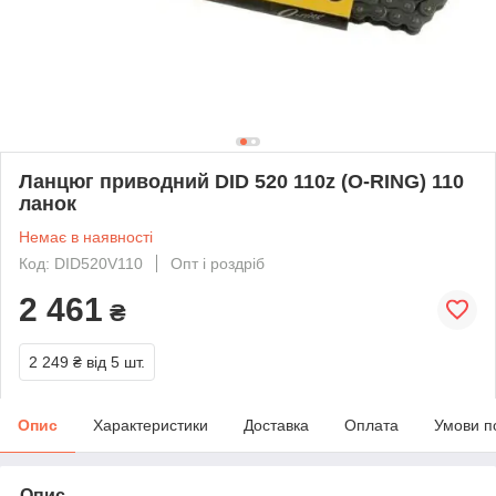
Ланцюг приводний DID 520 110z (О-RING) 110
ланок
Немає в наявності
Код: DID520V110
Опт і роздріб
2 461
₴
2 249 ₴
від 5 шт.
Опис
Характеристики
Доставка
Оплата
Умови п
Опис