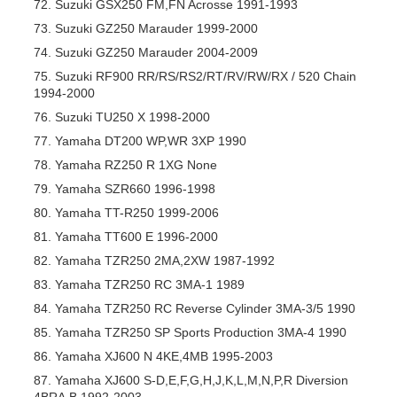
Suzuki GSX250 FM,FN Acrosse 1991-1993
Suzuki GZ250 Marauder 1999-2000
Suzuki GZ250 Marauder 2004-2009
Suzuki RF900 RR/RS/RS2/RT/RV/RW/RX / 520 Chain
1994-2000
Suzuki TU250 X 1998-2000
Yamaha DT200 WP,WR 3XP 1990
Yamaha RZ250 R 1XG None
Yamaha SZR660 1996-1998
Yamaha TT-R250 1999-2006
Yamaha TT600 E 1996-2000
Yamaha TZR250 2MA,2XW 1987-1992
Yamaha TZR250 RC 3MA-1 1989
Yamaha TZR250 RC Reverse Cylinder 3MA-3/5 1990
Yamaha TZR250 SP Sports Production 3MA-4 1990
Yamaha XJ600 N 4KE,4MB 1995-2003
Yamaha XJ600 S-D,E,F,G,H,J,K,L,M,N,P,R Diversion
4BRA,B 1992-2003