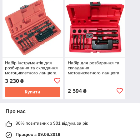
Набір інструментів для
Набір для розбирання та
розбирання та складання
складання
мотоциклетного ланцюга
мотоциклетного ланцюга
SEALEY 13 предметів
VICMA 14114
3 230
₴
(VS779)
2 594
₴
Купити
Про нас
98% позитивних з 981 відгука за рік
Працює з 09.06.2016