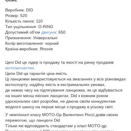
Виробник: DID
Розмір: 520
Кількість ланок: 110
Тип ущільнення: О-RING
Допустимий об'єм
двигуна
: 650
Призначення: Універсальні
Колір виготовлення: чорний
Країна-виробник: Японія
Цепі Did це лідер із продажу та якості на ринку продажів
мотозапчастин
.
Цепи Did це гарантія ціна-якість.
Ці ланцюжки використовуються на змаганнях у всіх різновидах
мотоспорту, надійну якість в екстримальних умовах,
де немає часу на підтягування ланцюжка, як це відбувається
на інших менш якісних ланцюгах. Did з кожним роком
удосконалює свої розробки, не даючи своїм конкурентам
жодного шансу на перше місце з продажу в усьому світі.
У чемпіонаті класу MOTO-Gp Валентино Россі довів своєю
перемогою, що ланцюги Did
Тільки які відповідають стандартам у класі MOTO-gp.