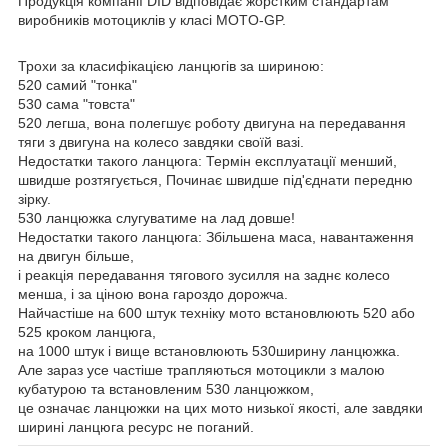
Продукція компанії DID відповідає жорстким стандартам
виробників мотоциклів у класі MOTO-GP.
Трохи за класифікацією ланцюгів за шириною:
520 самий "тонка"
530 сама "товста"
520 легша, вона полегшує роботу двигуна на передавання
тяги з двигуна на колесо завдяки своїй вазі.
Недостатки такого ланцюга: Термін експлуатації менший,
швидше розтягується, Починає швидше під'єднати передню
зірку.
530 ланцюжка слугуватиме на лад довше!
Недостатки такого ланцюга: Збільшена маса, навантаження
на двигун більше,
і реакція передавання тягового зусилля на заднє колесо
менша, і за ціною вона гароздо дорожча.
Найчастіше на 600 штук техніку мото встановлюють 520 або
525 кроком ланцюга,
на 1000 штук і вище встановлюють 530ширину ланцюжка.
Але зараз усе частіше трапляються мотоцикли з малою
кубатурою та встановленим 530 ланцюжком,
це означає ланцюжки на цих мото низької якості, але завдяки
ширині ланцюга ресурс не поганий.