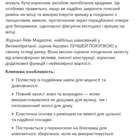
можуть бути корисним засобом запобігання крадіжки. Це
особливо правильно, якщо ви надійно закріпите поясний
ремінь на місці та використовуєте кришку в поєднанні з
ланцюговим замком, протягненим через передбачені отвори
для блокування, одночасно фіксуючи мотоцикл і кришку на
місці.
Журнал Ride Magazine, найбільш шанований у
Великобританії, оцінив Aquatex ЛУЧШЕЙ ПОКУПКОЮ у
своєму огляді ринку. Вони високо оцінили поєднання захисту
від атмосферних впливів, якісної конструкції, корисних
додаткових функцій і неймовірної вартості.
Ключова особливість:
Поліестер із подвійним швом для міцності та
довговічності.
Повний захист зовні та всередині — може
використовуватися як дощовик для вулиці, так і
пилозахисний чохол для дому.
Еластична основа з ремінцем на животі для щільної
та надійної посадки.
Постачається з переноскою на блискавці для
компактного зберігання, коли не використовується.