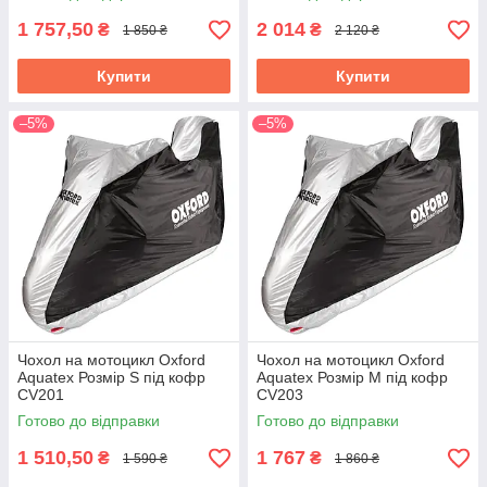
1 757,50
2 014
₴
₴
1 850 ₴
2 120 ₴
Купити
Купити
–5%
–5%
Чохол на мотоцикл Oxford
Чохол на мотоцикл Oxford
Aquatex Розмір S під кофр
Aquatex Розмір M під кофр
CV201
CV203
Готово до відправки
Готово до відправки
1 510,50
1 767
₴
₴
1 590 ₴
1 860 ₴