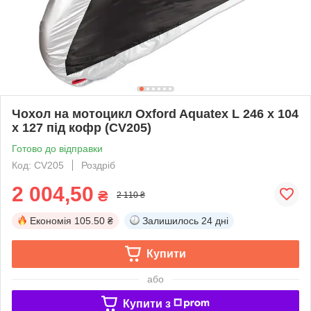
Чохол на мотоцикл Oxford Aquatex L 246 х 104
х 127 під кофр (CV205)
Готово до відправки
Код: CV205
Роздріб
2 004,50
₴
2 110 ₴
Економія
105.50 ₴
Залишилось
24 дні
Купити
або
Купити з