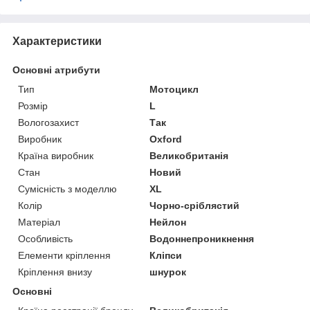
Характеристики
Основні атрибути
Тип
Мотоцикл
Розмір
L
Вологозахист
Так
Виробник
Oxford
Країна виробник
Великобританія
Стан
Новий
Сумісність з моделлю
XL
Колір
Чорно-сріблястий
Матеріал
Нейлон
Особливість
Водоннепроникнення
Елементи кріплення
Кліпси
Кріплення внизу
шнурок
Основні