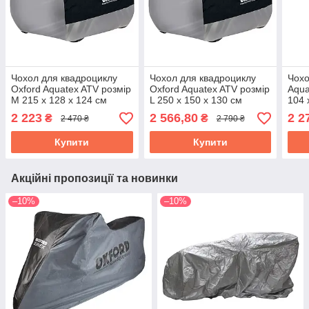
Чохол для квадроциклу
Чохол для квадроциклу
Чохо
Oxford Aquatex ATV розмір
Oxford Aquatex ATV розмір
Aqua
M 215 х 128 х 124 см
L 250 х 150 х 130 см
104 
(CV209)
(CV210)
(CV2
2 223
2 566,80
2 2
₴
₴
2 470 ₴
2 790 ₴
Купити
Купити
Акційні пропозиції та новинки
–10%
–10%