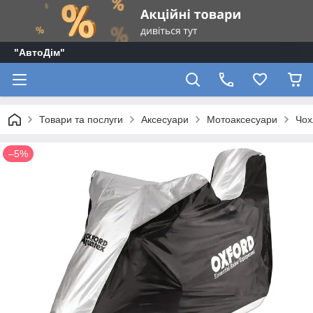
"АвтоДім"
Товари та послуги
Аксесуари
Мотоаксесуари
Чох
–5%