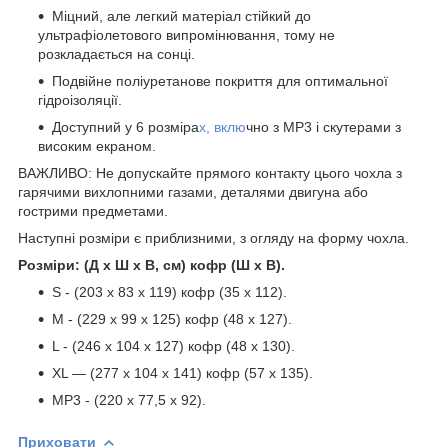
Міцний, але легкий матеріал стійкий до
ультрафіолетового випромінювання, тому не
розкладається на сонці.
Подвійне поліуретанове покриття для оптимальної
гідроізоляції.
Доступний у 6 розміра
х, вклю
чно з MP3 і скутерами з
високим екраном.
ВАЖЛИВО: Не допускайте прямого контакту цього чохла з
гарячими вихлопними газами, деталями двигуна або
гострими предметами.
Наступні розміри є приблизними, з огляду на форму чохла.
Розміри: (Д х Ш х В, см) кофр (Ш х В).
S - (203 х 83 х 119) кофр (35 x 112).
M - (229 х 99 х 125) кофр (48 x 127).
L - (246 х 104 х 127) кофр (48 x 130).
XL — (277 x 104 x 141) кофр (57 x 135).
MP3 - (220 х 77,5 х 92).
Приховати