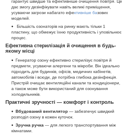
гарантує швидше та ефективніше очищення повітря. Це
дає змогу дезінфікувати навіть великі приміщення,
усуваючи загрози набагато ефе
ктивніше ба
зових
моделей.
Більшість озонаторів на ринку мають тільки 1
пластину, що обмежує їхню продуктивність і уповільнює
процес.
Ефективна стерилізація й очищення в будь-
якому місці
Генератор озону ефективно стерилізує повітря й
предмети, усуваючи алергени та мікроби. Він ідеально
підходить для будинків, офісів, медичних кабінетів,
автомобілів і всюди, де потрібна глибока дезінфекція.
Пристрій очищає вентиляційні канали та кондиціонери,
а також може бути використаний для озонування
холодильників.
Практичні зручності — комфорт і контроль
Вбудований вентилятор
— забезпечує швидкий
розподіл озону в кожен куточок.
Зручна ручка
— для легкого транспортування між
кімнатами.