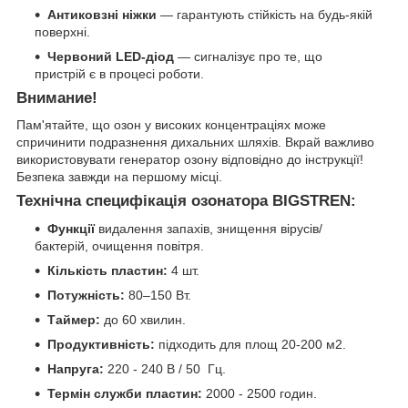
Антиковзні ніжки
— гарантують стійкість на будь-якій
поверхні.
Червоний LED-діод
— сигналізує про те, що
пристрій є в процесі роботи.
Внимание!
Пам'ятайте, що озон у високих концентраціях може
спричинити подразнення дихальних шляхів. Вкрай важливо
використовувати генератор озону відповідно до інструкції!
Безпека завжди на першому місці.
Технічна специфікація озонатора BIGSTREN:
Функції
видалення запахів, знищення вірусів/
бактерій, очищення повітря.
Кількість пластин:
4 шт.
Потужність:
80–150 Вт.
Таймер:
до 60 хвилин.
Продуктивність:
підходить для площ 20-200 м2.
Напруга:
220 - 240 В / 50 Гц.
Термін служби пластин:
2000 - 2500 годин.