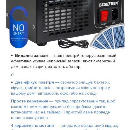
Видаляє запахи
— наш пристрій генерує озон, який
ефективно усуває неприємні запахи, як-от сигаретний
дим, запах тварин, затхлість або гар.
i>
Дезінфікує повітря
— озонатор знищує бактерії,
віруси, грибки та цвіль, покращуючи якість повітря у
вашому домі, автомобілі, офісі або на складі.
Просте керування
— прилад спроєктований так, щоб
кожен міг ним користуватися без проблем: досить
встановити час на таймері, і пристрій саме проведе
процес озонування.
4 керамічні пластини
— генератор обладнаний відразу