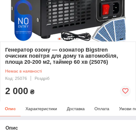
Генератор озону — озонатор Bigstren
очисник повітря для дому та автомобіля,
площа 20-200 м2, таймер 60 хв (25076)
Немає в наявності
Код: 25076
Роздріб
2 000
₴
Опис
Характеристики
Доставка
Оплата
Умови п
Опис