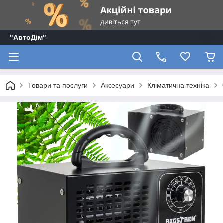
"АвтоДім"
Товари та послуги
Аксесуари
Кліматична техніка