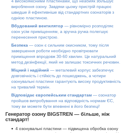
4 високоякісними пластинами, що неабияк збільшує
вироблення озону. Завдяки цьому пристрій працює
швидше й ефективніше від стандартних озонаторів з
однією пластиною.
Вбудований вентилятор
— рівномірно розподіляє
озон усім приміщенням, а зручна ручка полегшує
перенесення пристрою.
Безпека
— озон є сильним окисником, тому після
завершення роботи необхідно провітрювати
приміщення впродовж 30-60 хвилин. Це натуральний
метод дезінфекції, який не залишає токсичних речовин.
Міцний і надійний
— металевий корпус забезпечує
довговічність і стійкість до пошкоджень, а чотири
озонувальні пластини гарантують високу продуктивність
на тривалий термін.
Відповідає європейським стандартам
— озонатор
пройшов випробування на відповідність нормам ЄС,
тому ви можете бути впевнені в його безпеці!
Генератор озону BIGSTREN — більше, ніж
стандарт!
4 озонувальні пластини — підвищена обробка озону