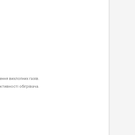
ння вихлопних газів.
тивності обігрівача.