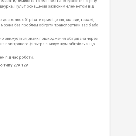
 вмикати/вимикати та змінювати потужність нагріву
 шнурка. Пульт оснащений захисним елементом від
 дозволяє обігрівати приміщення, склади, гаражі,
можна без проблем обігріти транспортний засіб або
ачно знижується ризик пошкодження обігрівача через
я повітряного фільтра знижує шум обігрівача, що
ем під час роботи.
ю типу 27A 12V