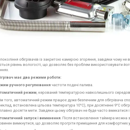
 покоління обігрівачів із закритою камерою згоряння, завдяки чому не в
ється рівень вологості, що дозволяє без проблем використовувати йог
ннях.
ігрівач має два режими роботи:
жим ручного регулювання
частоти подачі палива.
томатичний режим
, керований температурою навколишнього середов
ім того, автоматичний режим працює дуже безпечним для обігрівача сп
риклад, встановлена цільова температура 10°C), при досягненні 9°C обі
плавно досягти мети. Завдяки цьому обігрівач не буде часто вмикатися і
томатичний запуск і вимкнення
. Після встановлення таймера можна з
повинен вимкнутися, що дозволяє прогріти приміщення для комфортних 