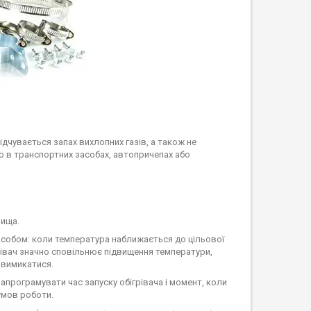
ідчувається запах вихлопних газів, а також не
о в транспортних засобах, автопричепах або
ища.
особом: коли температура наближається до цільової
грівач значно сповільнює підвищення температури,
 вимикатися.
апрограмувати час запуску обігрівача і момент, коли
умов роботи.