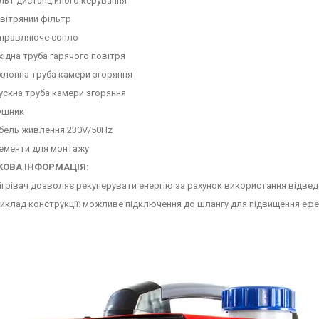
льт дистанційного керування
вітряний фільтр
правляюче сопло
хідна труба гарячого повітря
хлопна труба камери згоряння
ускна труба камери згоряння
ушник
бель живлення 230V/50Hz
ементи для монтажу
ОВА ІНФОРМАЦІЯ:
ігрівач дозволяє рекуперувати енергію за рахунок використання відведе
иклад конструкції: можливе підключення до шлангу для підвищення ефек