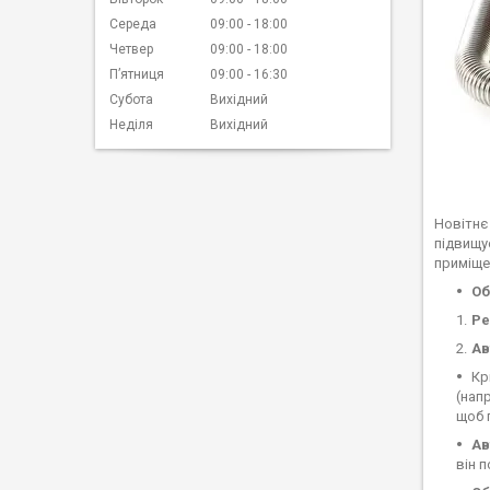
Середа
09:00
18:00
Четвер
09:00
18:00
Пʼятниця
09:00
16:30
Субота
Вихідний
Неділя
Вихідний
Новітнє
підвищу
приміще
Об
Ре
Ав
Кр
(нап
щоб 
Ав
він 