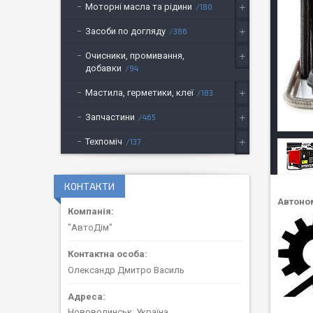
Моторні масла та рідини
180
Засоби по догляду
386
Очисники, промивання,
добавки
94
Мастила, герметики, клеї
183
Запчастини
465
Техпоміч
137
КОНТАКТИ
Автоном
"АвтоДім"
Олександр Дмитро Василь
Нововолинськ, Україна