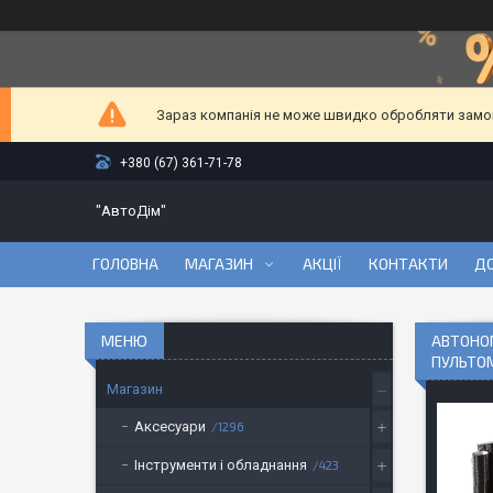
Зараз компанія не може швидко обробляти замовл
+380 (67) 361-71-78
"АвтоДім"
ГОЛОВНА
МАГАЗИН
АКЦІЇ
КОНТАКТИ
ДО
АВТОНОМ
ПУЛЬТОМ
Магазин
Аксесуари
1296
Інструменти і обладнання
423