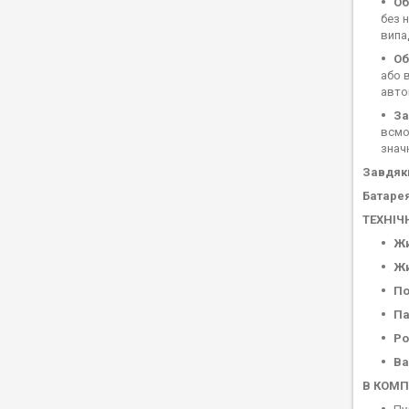
Об
без 
випа
Об
або 
авто
За
всмо
знач
Завдяк
Батарея
ТЕХНІЧН
Ж
Жи
По
Па
Ро
Ва
В КОМП