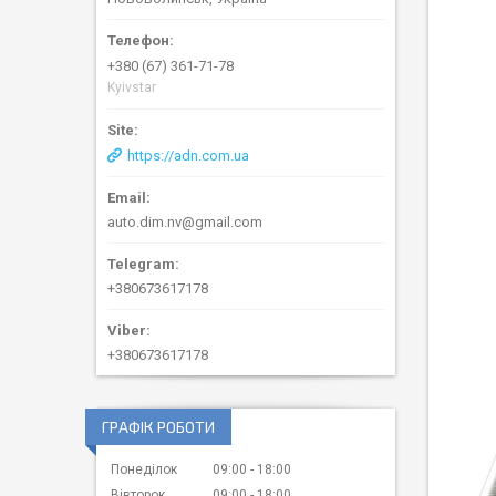
+380 (67) 361-71-78
Kyivstar
https://adn.com.ua
auto.dim.nv@gmail.com
+380673617178
+380673617178
ГРАФІК РОБОТИ
Понеділок
09:00
18:00
Вівторок
09:00
18:00