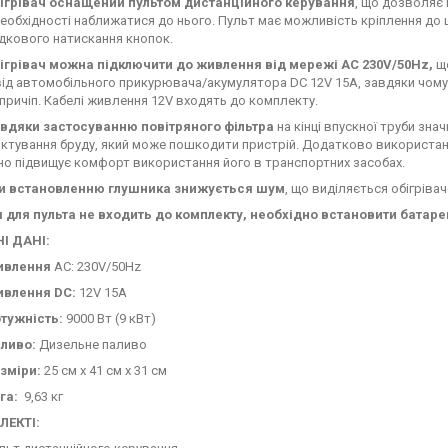
ігрівач оснащений пультом дистанційного керування
, що дозволяє
необхідності наближатися до нього. Пульт має можливість кріплення до
дкового натискання кнопок.
ігрівач можна підключити до живлення від мережі AC 230V/50Hz,
що
від автомобільного прикурювача/акумулятора DC 12V 15A, завдяки чому 
причіп. Кабелі живлення 12V входять до комплекту.
вдяки застосуванню повітряного фільтра
на кінці впускної труби зн
ктування бруду, який може пошкодити пристрій. Додатково використанн
но підвищує комфорт використання його в транспортних засобах.
и встановленню глушника знижується шум
, що виділяється обігрівач
 для пульта не входить до комплекту, необхідно встановити батаре
І ДАНІ:
ивлення
AC: 230V/50Hz
влення DC:
12V 15A
тужність:
9000 Вт (9 кВт)
ливо:
Дизельне паливо
зміри:
25 см x 41 см x 31 см
га:
9,63 кг
ЛЕКТІ: