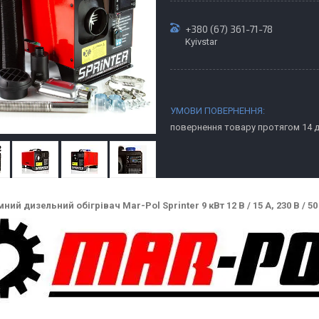
+380 (67) 361-71-78
Kyivstar
повернення товару протягом 14 
ний дизельний обігрівач Mar-Pol Sprinter 9 кВт 12 В / 15 А, 230 В / 5