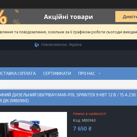
ення та повідомлення, оскільки за її графіком роботи сьогодні вихідн
Нововолинськ, Україна
СТАВКА І ОПЛАТА
СЕРТИФІКАТИ
ПРО НАС
НИЙ ДИЗЕЛЬНИЙ ОБІГРІВАЧ MAR-POL SPRINTER 9 КВТ 12 В / 15 А 230 
 ДК (M80960)
Немає в наявності
Код:
M80960
7 650 ₴