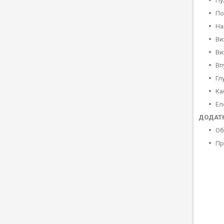
Пу
По
На
Ви
Ви
Вп
Гл
Ка
Ел
ДОДАТК
Об
Пр