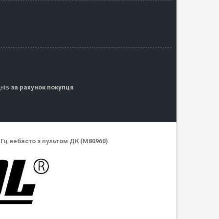
днів
за рахунок покупця
0 Гц вебасто з пультом ДК (M80960)