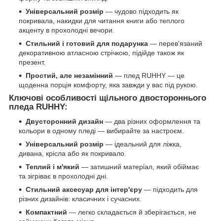
Універсальний розмір
— чудово підходить як
покривала, накидки для читання книги або теплого
акценту в прохолодні вечори.
Стильний і готовий для подарунка
— перев'язаний
декоративною атласною стрічкою, підійде також як
презент.
Простий, але незамінний
— плед RUHHY — це
щоденна порція комфорту, яка завжди у вас під рукою.
Ключові особливості щільного двостороннього
пледа RUHHY:
Двусторонний дизайн
— два різних оформлення та
кольори в одному пледі — вибирайте за настроєм.
Універсальний розмір
— ідеальний для ліжка,
дивана, крісла або як покривало.
Теплий і м'який
— затишний матеріал, який обіймає
та зігріває в прохолодні дні.
Стильний аксесуар для інтер'єру
— підходить для
різних дизайнів: класичних і сучасних.
Компактний
— легко складається й зберігається, не