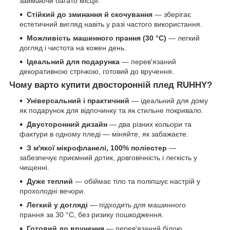
займаючи багато місця.
Стійкий до зминання й скочування
— зберігає
естетичний вигляд навіть у разі частого використання.
Можливість машинного прання (30 °C)
— легкий
догляд і чистота на кожен день.
Ідеальний для подарунка
— перев'язаний
декоративною стрічкою, готовий до вручення.
Чому варто купити двосторонній плед RUHHY?
Універсальний і практичний
— ідеальний для дому
як подарунок для відпочинку та як стильне покривало.
Двусторонний дизайн
— два різних кольори та
фактури в одному пледі — міняйте, як забажаєте.
З м'якої мікрофланелі, 100% поліестер
—
забезпечує приємний дотик, довговічність і легкість у
чищенні.
Дуже теплий
— обіймає тіло та поліпшує настрій у
прохолодні вечори.
Легкий у догляді
— підходить для машинного
прання за 30 °C, без ризику пошкодження.
Готовий до вручення
— перев'язаний білою