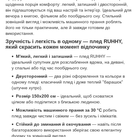
щоденна порція комфорту: легкий, затишний і двосторонній,
він підлаштовується під ваш настрій та інтер'єр. Ідеальний для
вечора з книгою, фільмом або пообіднього сну. Стильний
зовнішній вигляд і можливість машинного прання роблять
його не тільки практичним, але й завжди готовим до
використання.
Зручність і легкість в одному — плед RUHHY,
який скрасить кожен момент відпочинку
М'який, легкий і затишний
— плед RUHHY —
ідеальний супутник для розслаблення вдома, на дивані,
у спальні або під час пообіднього сну.
Двусторонний
— два різні оформлення та кольори в
одному пледі: класичний плед і дуже теплий "барашок"
(штучне хутро).
Розмір 150x200 см
– ідеальний, щоб сховатися
цілком або поділитися з близькою людиною.
Можливість машинного прання за 30 °C
робить
плед завжди чистим і свіжим — без зусиль і хімікатів.
Стійкий до зминання й скочування
— навіть після
багаторазового використання зберігає свою елегантну
форму та зовнішній вигляд.