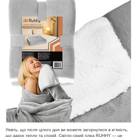
Уявіть, що після цілого дня ви можете загорнутися в м'якість,
що дарує тепло та спокій. Світло-сірий плед RUHHY — це