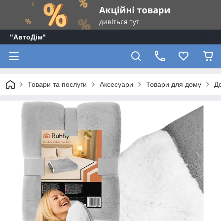
"АвтоДім"
Товари та послуги
Аксесуари
Товари для дому
Д