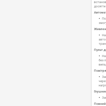
встанов
досягти
Автомат
Пі
змог
Живлен
На
авто
тран
Пульт д
На
без 
випа
Повітря
За
чере
нагр
Глушник
За
Повний