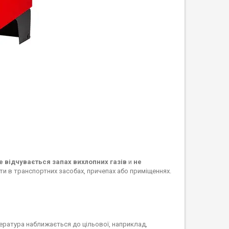
е відчувається запах вихлопних газів
и
не
и в транспортних засобах, причепах або приміщеннях.
ература наближається до цільової, наприклад,