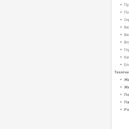
Пу
По
Сп
Ви
Ви
Вп
Гл
Ка
Ел
Технічн
Жи
Жи
По
Па
Ро