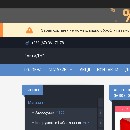
Зараз компанія не може швидко обробляти замовл
+380 (67) 361-71-78
"АвтоДім"
ГОЛОВНА
МАГАЗИН
АКЦІЇ
КОНТАКТИ
ДО
АВТОНОМ
(M80950
Магазин
–25%
Аксесуари
1296
Інструменти і обладнання
423