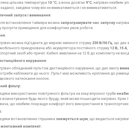
лена цільова температура
10 °C
, а вона досягає
9°C
, нагрівач неабияк 
 заданої, завдяки чому він не вмикатиметься і не вимикатиметься.
ичний запуск і вимикання:
сля встановлення таймера можна
запрограмувати час запуску
нагріва
у прогріти приміщення для комфортних умов роботи.
ня:
грівач можна під'єднати до мережі змінного струму
230 В/50 Гц
, що дає
мобільного прикурювача або акумулятора постійного струму
12 В, 15 А
,
спортний засіб або причіп. Кабелі живлення на 12 В до комплекту не вход
истанційного керування:
грівач обладнаний пультом дистанційного керування, що дає змогу
вмик
потреби наближати до нього. Пульт має можливість кріплення до ремінц
дкового натискання кнопок.
ний фільтр:
вдяки використанню повітряного фільтра на кінці впускної труби
неаби
з всмоктування будь-якого бруду, який може пошкодити нагрівач. Крім 
івача, що неабияк покращує комфорт його використання в транспортних 
:
вдяки встановленню глушника
знижується шум
, що видається нагріва
 монтажний комплект: