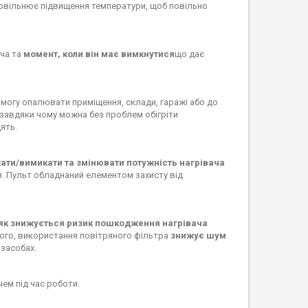
уповільнює підвищення температури, щоб повільно
ча та
момент, коли він має вимкнутися
що дає
 змогу опалювати приміщення, склади, гаражі або до
 завдяки чому можна без проблем обігріти
ять.
ати/вимикати та змінювати потужність нагрівача
я. Пульт обладнаний елементом захисту від
як знижується ризик пошкодження нагрівача
того, використання повітряного фільтра
знижує шум
засобах.
чем під час роботи.