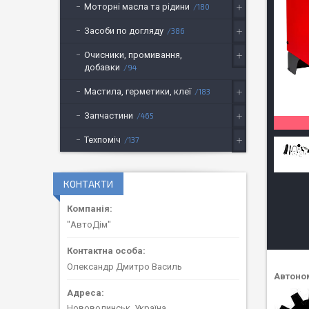
Моторні масла та рідини
180
Засоби по догляду
386
Очисники, промивання,
добавки
94
Мастила, герметики, клеї
183
Запчастини
465
Техпоміч
137
КОНТАКТИ
"АвтоДім"
Олександр Дмитро Василь
Автоном
Нововолинськ, Україна