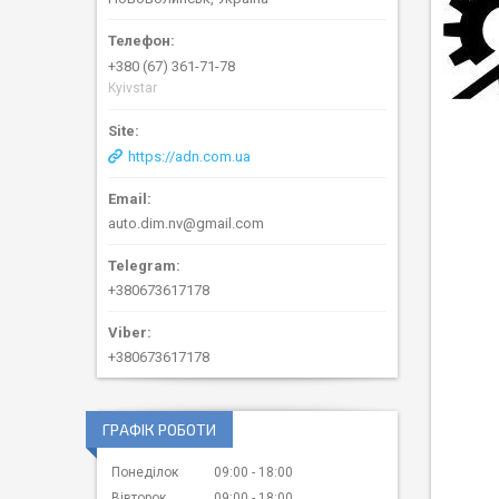
+380 (67) 361-71-78
Kyivstar
https://adn.com.ua
auto.dim.nv@gmail.com
+380673617178
+380673617178
ГРАФІК РОБОТИ
Понеділок
09:00
18:00
Вівторок
09:00
18:00