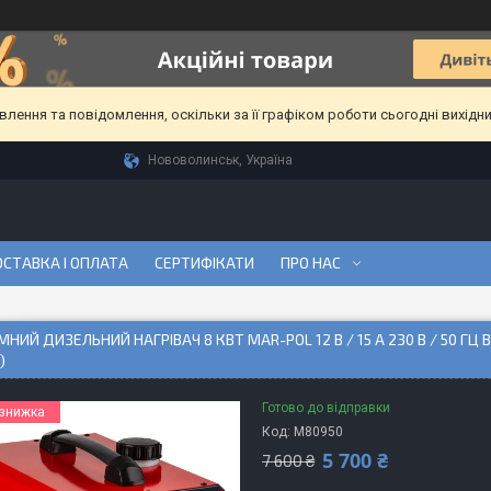
ення та повідомлення, оскільки за її графіком роботи сьогодні вихідн
Нововолинськ, Україна
СТАВКА І ОПЛАТА
СЕРТИФІКАТИ
ПРО НАС
НИЙ ДИЗЕЛЬНИЙ НАГРІВАЧ 8 КВТ MAR-POL 12 В / 15 А 230 В / 50 ГЦ
)
Готово до відправки
Код:
M80950
5 700 ₴
7 600 ₴