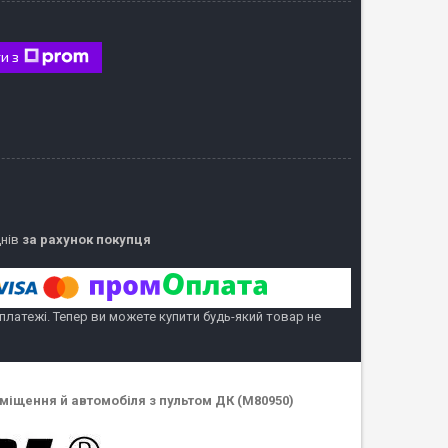
и з
днів
за рахунок покупця
 платежі. Тепер ви можете купити будь-який товар не
міщення й автомобіля з пультом ДК (M80950)