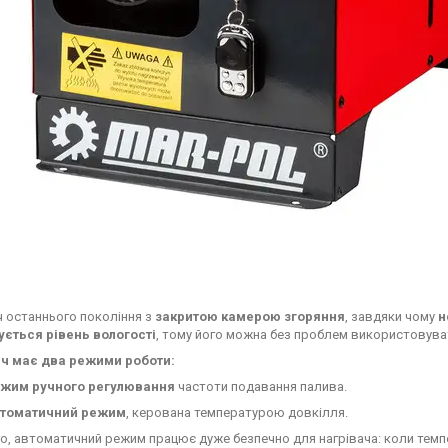
ч останнього покоління з
закритою камерою згоряння
, завдяки чому
н
ється рівень вологості
, тому його можна без проблем використовуват
ач має два режими роботи:
жим ручного регулювання
частоти подавання палива.
томатичний режим
, керована температурою довкілля.
го, автоматичний режим працює дуже безпечно для нагрівача: коли темп