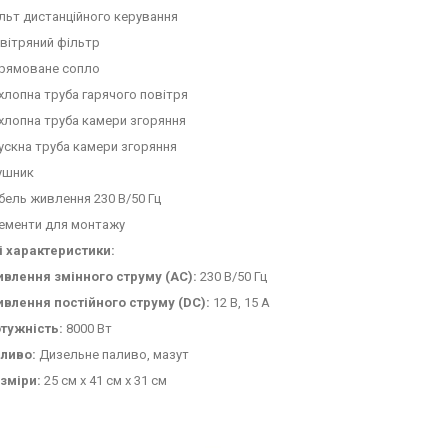
льт дистанційного керування
вітряний фільтр
рямоване сопло
хлопна труба гарячого повітря
хлопна труба камери згоряння
ускна труба камери згоряння
ушник
бель живлення 230 В/50 Гц
ементи для монтажу
і характеристики:
влення змінного струму (AC):
230 В/50 Гц
влення постійного струму (DC):
12 В, 15 А
тужність:
8000 Вт
ливо:
Дизельне паливо, мазут
зміри:
25 см x 41 см x 31 см