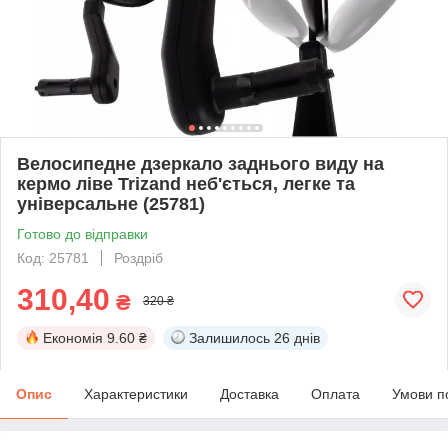
Велосипедне дзеркало заднього виду на
кермо ліве Trizand неб'ється, легке та
універсальне (25781)
Готово до відправки
Код: 25781
Роздріб
310,40
₴
320 ₴
Економія
9.60 ₴
Залишилось
26 днів
Опис
Характеристики
Доставка
Оплата
Умови п