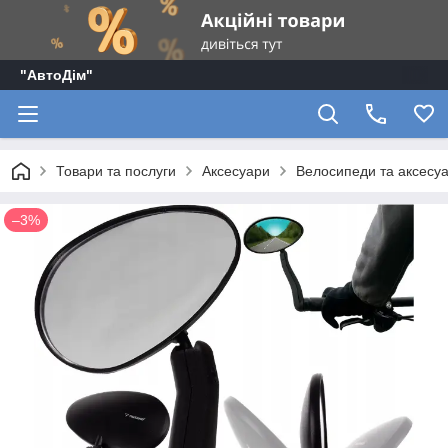
"АвтоДім"
Товари та послуги
Аксесуари
Велосипеди та аксесу
–3%