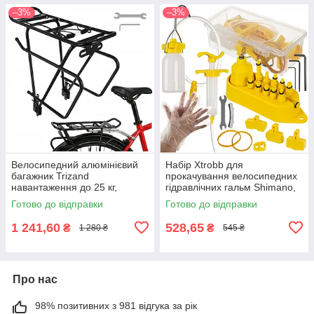
–3%
–3%
Велосипедний алюмінієвий
Набір Xtrobb для
багажник Trizand
прокачування велосипедних
навантаження до 25 кг,
гідравлічних гальм Shimano,
регульований, сумісний із
SRAM, Magura та Tektro
Готово до відправки
Готово до відправки
дисковими гальмами (27352)
(25242)
1 241,60
528,65
₴
₴
1 280 ₴
545 ₴
Про нас
98% позитивних з 981 відгука за рік