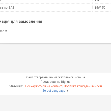
сть по SAE
15W-50
мація для замовлення
945 ₴
Сайт створений на маркетплейсі
Prom.ua
Продавець на Bigl.ua
"АвтоДім" |
Поскаржитися на контент
|
Політика конфіденційності
Select Language
▼