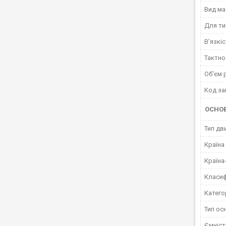
Вид ма
Для ти
В'язкі
Тактно
Об'єм 
Код за
ОСНО
Тип дв
Країна
Країна
Класиф
Катего
Тип ос
Ємніст