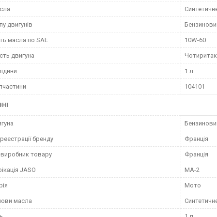
сла
Синтетичн
пу двигунів
Бензинови
сть масла по SAE
10W-60
сть двигуна
Чотиритак
рідини
1 л
пчастини
104101
ВНІ
игуна
Бензинови
 реєстрації бренду
Франція
-виробник товару
Франція
ікація JASO
MA-2
рія
Мото
нови масла
Синтетичн
ь
1 л