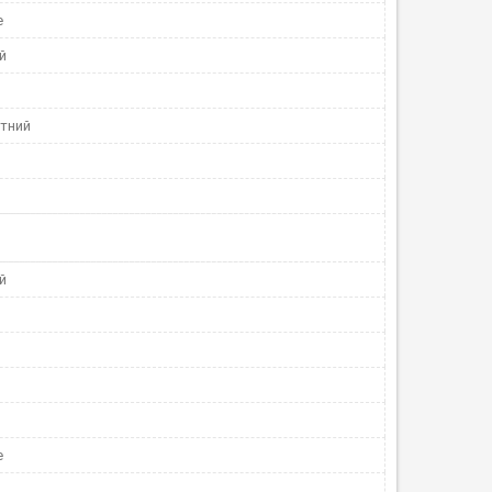
е
й
тний
й
е