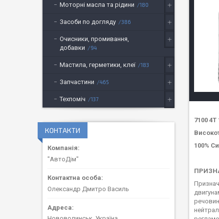
Моторні масла та рідини
180
Засоби по догляду
386
Очисники, промивання,
добавки
94
Мастила, герметики, клеї
183
Запчастини
465
Техпоміч
137
7100 4T
КОНТАКТИ
Високо
100% Си
"АвтоДім"
ПРИЗН
Призначе
Олександр Дмитро Василь
двигунам
речовин 
нейтрал
Нововолинськ, Україна
регламе