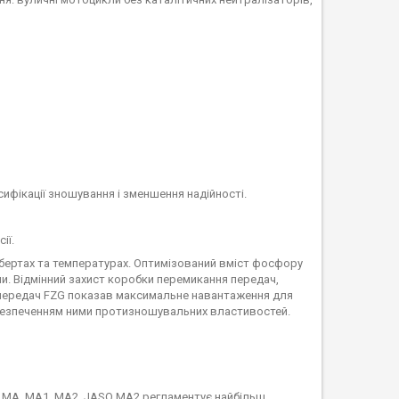
сифікації зношування і зменшення надійності.
ії.
обертах та температурах. Оптимізований вміст фосфору
ми. Відмінний захист коробки перемикання передач,
 передач FZG показав максимальне навантаження для
забезпеченням ними протизношувальних властивостей.
и: МА, МА1, МА2. JASO MA2 регламентує найбільш