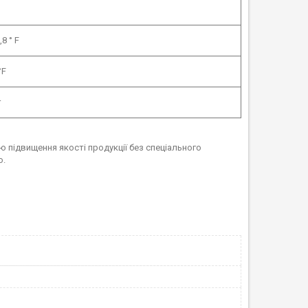
,8 ° F
°F
г
 підвищення якості продукції без спеціального
ю.