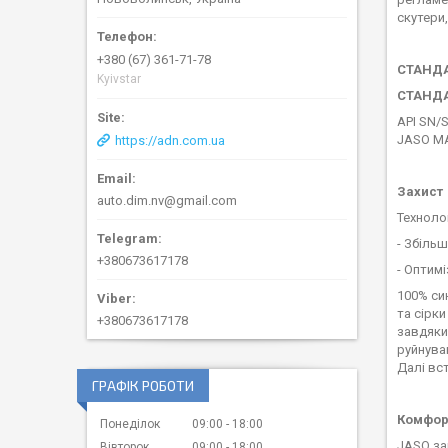
скутери,
+380 (67) 361-71-78
СТАНДА
Kyivstar
СТАНД
API SN/
JASO MA
https://adn.com.ua
Захист
auto.dim.nv@gmail.com
Техноло
- Збіль
+380673617178
- Оптимі
100% си
та сірк
+380673617178
завдяки
руйнува
Далі вс
ГРАФІК РОБОТИ
Комфор
Понеділок
09:00
18:00
JASO за
Вівторок
09:00
18:00