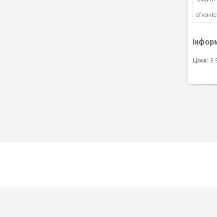
В'язкі
Інфор
Ціна:
3 