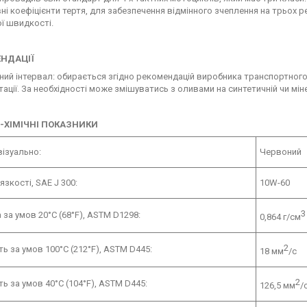
ні коефіцієнти тертя, для забезпечення відмінного зчеплення на трьох р
ої швидкості.
НДАЦІЇ
ний інтервал: обирається згідно рекомендацій виробника транспортного 
ації. За необхідності може змішуватись з оливами на синтетичній чи мін
-ХІМІЧНІ ПОКАЗНИКИ
візуально:
Червоний
язкості, SAE J 300:
10W-60
3
 за умов 20°C (68°F), ASTM D1298:
0,864 г/см
2
ть за умов 100°C (212°F), ASTM D445:
18 мм
/с
2
ть за умов 40°C (104°F), ASTM D445:
126,5 мм
/