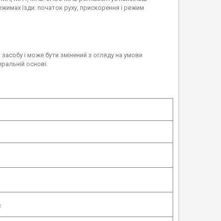
ежимах їзди: початок руху, прискорення і режим
засобу і може бути змінений з огляду на умови
еральній основі.
с