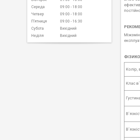
ефектив
Середа
09:00
18:00
постійн
Четвер
09:00
18:00
Пʼятниця
09:00
16:30
РЕКОМЕ
Субота
Вихідний
Міжзмін
Неділя
Вихідний
експлуат
ФІЗИКО
Колір, 
Клас в`
Густина
В`язкіс
В`язкіс