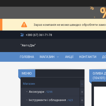
Зараз компанія не може швидко обробляти замовл
+380 (67) 361-71-78
"АвтоДім"
ГОЛОВНА
МАГАЗИН
АКЦІЇ
КОНТАКТИ
ДО
ОЛИВА Д
(104101)
Магазин
Аксесуари
1296
Інструменти і обладнання
423