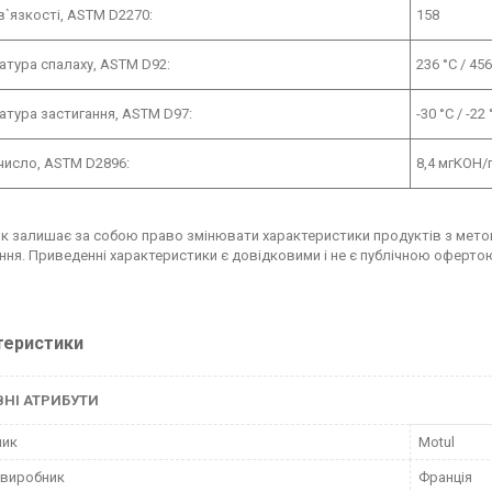
 в`язкості, ASTM D2270:
158
атура спалаху, ASTM D92:
236 °C / 456
атура застигання, ASTM D97:
-30 °C / -22 
число, ASTM D2896:
8,4 мгKOH/
к залишає за собою право змінювати характеристики продуктів з метою
ння. Приведенні характеристики є довідковими і не є публічною оферто
теристики
НІ АТРИБУТИ
ник
Motul
 виробник
Франція