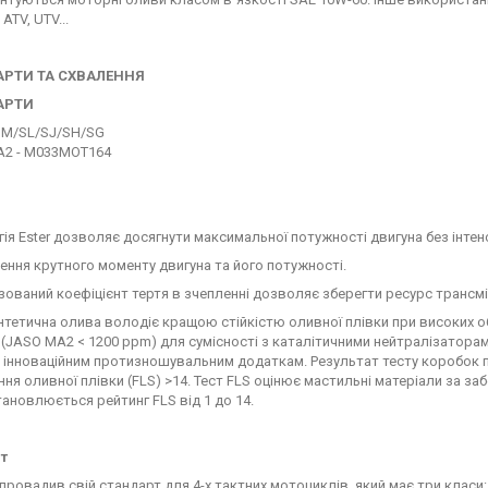
 ATV, UTV...
РТИ ТА СХВАЛЕННЯ
АРТИ
SM/SL/SJ/SH/SG
2 - M033MOT164
гія Ester дозволяє досягнути максимальної потужності двигуна без інтен
шення крутного моменту двигуна та його потужності.
зований коефіцієнт тертя в зчепленні дозволяє зберегти ресурс трансміс
нтетична олива володіє кращою стійкістю оливної плівки при високих 
и (JASO MA2 < 1200 ppm) для сумісності з каталітичними нейтралізатора
 інноваційним протизношувальним додаткам. Результат тесту коробок
ння оливної плівки (FLS) >14. Тест FLS оцінює мастильні матеріали за 
тановлюється рейтинг FLS від 1 до 14.
т
провадив свій стандарт для 4-х тактних мотоциклів, який має три клас