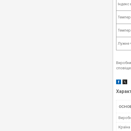
Індекс
Темпер
Темпер
Лужне 
Виробни
сповіще
Харак
ОСНОВ
Вироб
Країна