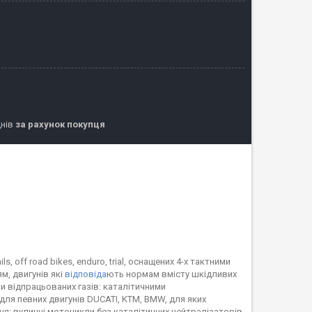
днів
за рахунок покупця
s, off road bikes, enduro, trial, оснащених 4-х тактними
м, двигунів які
відповіда
ють нормам вмісту шкідливих
ки відпрацьованих газів: каталітичними
для певних двигунів DUCATI, KTM, BMW, для яких
я: вуличні мотоцикли без каталітичних нейтралізаторів,