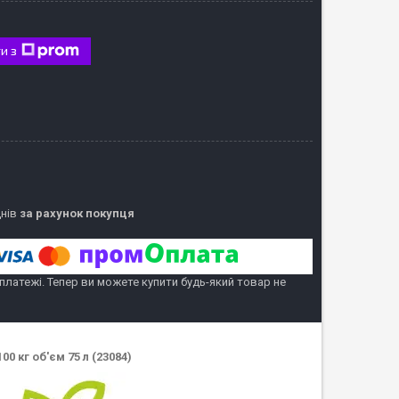
и з
днів
за рахунок покупця
 платежі. Тепер ви можете купити будь-який товар не
 кг об'єм 75 л (23084)