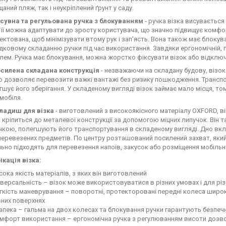
щаний пляж, так і неукріплений ґрунт у саду.
сувна та регульована ручка з блокуванням
- ручка візка висувається
 її можна адаптувати до зросту користувача, що значно підвищує комф
ектована, щоб мінімізувати втому рук і зап'ясть. Вона також має блокув
дковому складанню ручки під час використання. Завдяки ергономічній, п
лем. Ручка має блокування, можна жорстко фіксувати візок або відключат
силена складана конструкція
- незважаючи на складану будову, візо
що дозволяє перевозити важкі вантажі без ризику пошкодження. Транспо
гшує його зберігання. У складеному вигляді візок займає мало місця, т
мобіля.
ладиш для візка
- виготовлений з високоякісного матеріалу OXFORD, в
а кріпиться до металевої конструкції за допомогою міцних липучок. Він т
чкою, полегшують його транспортування в складеному вигляді. Дно вкла
перевезених предметів. По центру розташований посилений захват, який 
льно підходять для перевезення напоїв, закусок або розміщення мобільн
кація візка:
сока якість матеріалів, з яких він виготовлений
іверсальність – візок може використовуватися в різних умовах і для рі
гкість маневрування – поворотні, протекторовані передні колеса широкі
вних поверхнях
зпека – гальма на двох колесах та блокування ручки гарантують безпе
мфорт використання – ергономічна ручка з регулюванням висоти дозвол