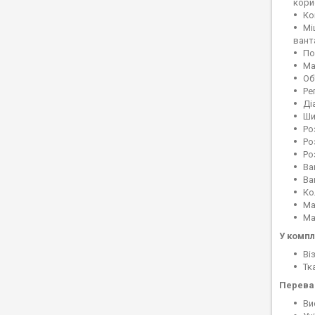
кори
Ко
Мі
вант
По
Ма
Об
Ре
Ді
Ши
Ро
Ро
Ро
Ваг
Ва
Ко
Ма
Ма
У компл
Ві
Тк
Переваг
Ви