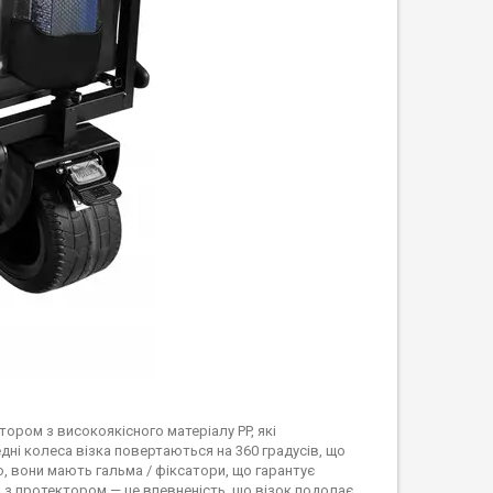
ором з високоякісного матеріалу PP, які
едні колеса візка повертаються на 360 градусів, що
о, вони мають гальма / фіксатори, що гарантує
а з протектором — це впевненість, що візок подолає