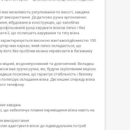
 і має можливість регулювання по висоті, завдяки
орт використання. Додатково ручка ергономічно
ання, вбудоване в конструкцію, що запобігає
рофільованій ручці керувати візком легко і без
и її, що полегшить керування та тягу візка.
к характеризується високою вантажопідйомністю 100
ртер має каркас, який легко складається, що
ому його без проблем можна перевозити в багажнику
ін міцний, водонепроникний та довговічний. Вкладиш
акож має зручні ручки, які, будучи скріпленими міцною
диша посилене, що гарантує стабільність і безпеку
полегшує складання візка. Дві кишені спереду візка
ого телефону.
зних завдань
, що забезпечує плавне переміщення візка навіть на
чне використання
яє адаптувати візок до індивідуальних потреб