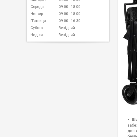
Середа
09:00
18:00
Четвер
09:00
18:00
Пʼятниця
09:00
16:30
Субота
Вихідний
Неділя
Вихідний
Ши
забе
дозв
безп