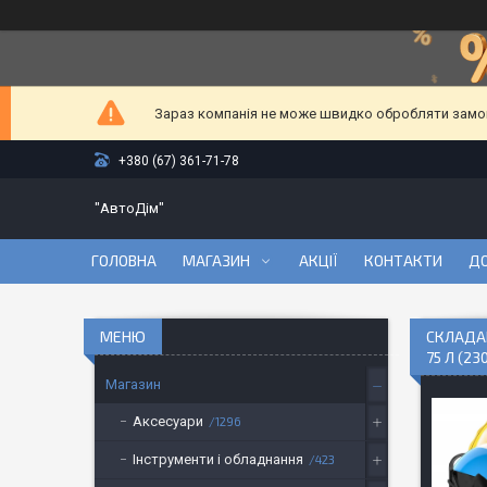
Зараз компанія не може швидко обробляти замовл
+380 (67) 361-71-78
"АвтоДім"
ГОЛОВНА
МАГАЗИН
АКЦІЇ
КОНТАКТИ
ДО
СКЛАДАН
75 Л (23
Магазин
Аксесуари
1296
Інструменти і обладнання
423