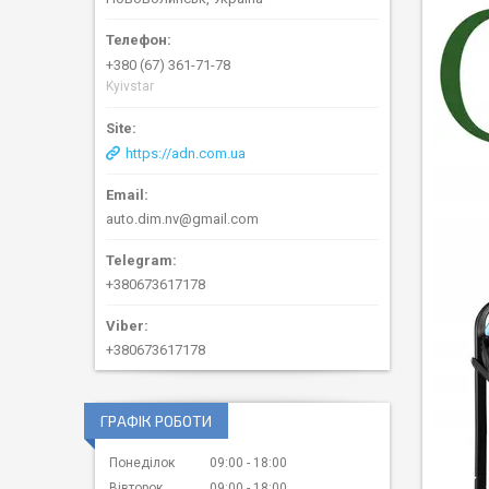
+380 (67) 361-71-78
Kyivstar
https://adn.com.ua
auto.dim.nv@gmail.com
+380673617178
+380673617178
ГРАФІК РОБОТИ
Понеділок
09:00
18:00
Вівторок
09:00
18:00