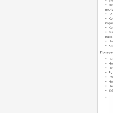
Ун
Ле
нері
Бе
Ко
кори
Ко
Мі
вант
По
Бр
Попере
Ви
Не
Не
Ро
Ре
Не
Не
Дб