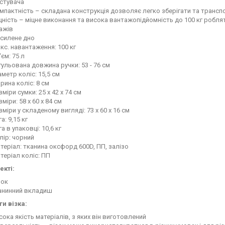
стувача
мпактність – складана конструкція дозволяє легко зберігати та транспо
цність – міцне виконання та висока вантажопідйомність до 100 кг роблят
ажів
силене дно
кс. навантаження: 100 кг
'єм: 75 л
гульована довжина ручки: 53 - 76 см
аметр коліс: 15,5 см
рина коліс: 8 см
зміри сумки: 25 x 42 x 74 см
зміри: 58 x 60 x 84 см
зміри у складеному вигляді: 73 x 60 x 16 см
а: 9,15 кг
га в упаковці: 10,6 кг
лір: чорний
теріал: тканина оксфорд 600D, ПП, залізо
теріал коліс: ПП
екті:
зок
анинний вкладиш
и візка:
сока якість матеріалів, з яких він виготовлений