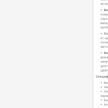
як пі
Ви
чому
спро
випа
проб
По
кг, 
поле
авто
Вк
візк
липу
для 
ідеа
Специфі
Ви
Ун
Ле
нері
Бе
Ко