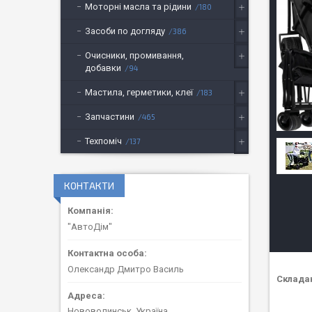
Моторні масла та рідини
180
Засоби по догляду
386
Очисники, промивання,
добавки
94
Мастила, герметики, клеї
183
Запчастини
465
Техпоміч
137
КОНТАКТИ
"АвтоДім"
Олександр Дмитро Василь
Складан
Нововолинськ, Україна