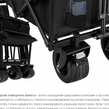
рокі поворотні колеса
- візок оснащений широкими колесами з протект
зпечують стабільність і легкість маневрування на різних поверхнях. Пер
оляє точно керувати і легко маневрувати у вузьких просторах. Крім тог
еку і стабільність під час завантаження та розвантаження. Великі колес