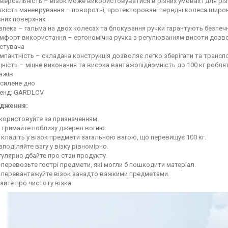
іверсальність – візок може використовуватися в різних умовах і для рі
гкість маневрування – поворотні, протекторовані передні колеса широкі
вних поверхнях
зпека – гальма на двох колесах та блокування ручки гарантують безпе
мфорт використання – ергономічна ручка з регулюванням висоти дозвол
стувача
мпактність – складана конструкція дозволяє легко зберігати та транспо
цність – міцне виконання та висока вантажопідйомність до 100 кг роблят
ажів
силене дно
енд: GARDLOV
дження:
користовуйте за призначенням.
 тримайте поблизу джерел вогню.
 кладіть у візок предмети загальною вагою, що перевищує 100 кг.
зподіляйте вагу у візку рівномірно.
гулярно дбайте про стан продукту.
 перевозьте гострі предмети, які могли б пошкодити матеріал.
 перевантажуйте візок занадто важкими предметами.
айте про чистоту візка.