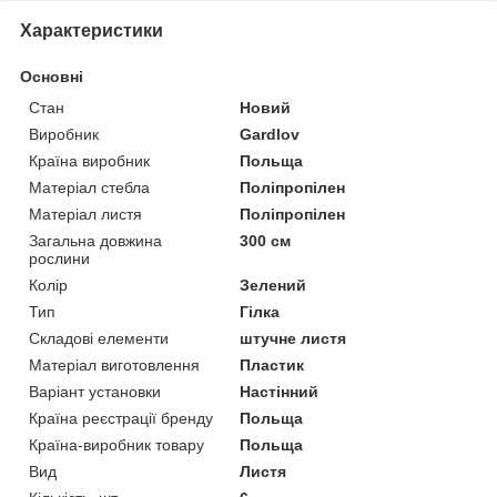
Характеристики
Основні
Стан
Новий
Виробник
Gardlov
Країна виробник
Польща
Матеріал стебла
Поліпропілен
Матеріал листя
Поліпропілен
Загальна довжина
300 см
рослини
Колір
Зелений
Тип
Гілка
Складові елементи
штучне листя
Матеріал виготовлення
Пластик
Варіант установки
Настінний
Країна реєстрації бренду
Польща
Країна-виробник товару
Польща
Вид
Листя