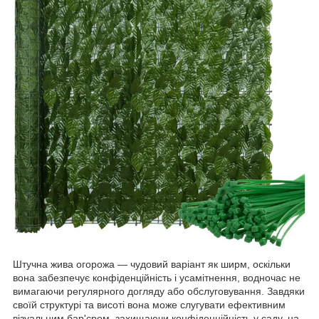
Штучна жива огорожа — чудовий варіант як ширм, оскільки
вона забезпечує конфіденційність і усамітнення, водночас не
вимагаючи регулярного догляду або обслуговування. Завдяки
своїй структурі та висоті вона може слугувати ефективним
візуальним бар'єром, захищаючи конфіденційність у саду, на