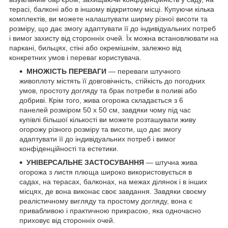
терасі, балконі або в іншому відкритому місці. Купуючи кілька
комплектів, ви можете налаштувати ширму різної висоти та
розміру, що дає змогу адаптувати її до індивідуальних потреб
і вимог захисту від сторонніх очей. Їх можна встановлювати на
паркані, бильцях, стіні або окремішнім, залежно від
конкретних умов і переваг користувача.
МНОЖІСТЬ ПЕРЕВАГИ
— переваги штучного
живоплоту містять її довговічність, стійкість до погодних
умов, простоту догляду та брак потреби в поливі або
добриві. Крім того, жива огорожа складається з 6
панелей розміром 50 x 50 см, завдяки чому під час
купівлі більшої кількості ви можете розташувати живу
огорожу різного розміру та висоти, що дає змогу
адаптувати її до індивідуальних потреб і вимог
конфіденційності та естетики.
УНІВЕРСАЛЬНЕ ЗАСТОСУВАННЯ
— штучна жива
огорожа з листя плюща широко використовується в
садах, на терасах, балконах, на межах ділянок і в інших
місцях, де вона виконає своє завдання. Завдяки своєму
реалістичному вигляду та простому догляду, вона є
привабливою і практичною прикрасою, яка одночасно
приховує від сторонніх очей.