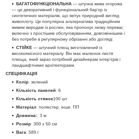
БАГАТОФУНКЦІОНАЛЬНА
— штучна жива огорожа
— це декоративний і функціональний бар'єр із
синтетичних матеріалів, що імітує природний вигляд
живоплоту. Це популярна альтернатива традиційним
живим виродам із рослин, яка пропонує низку переваг,
включно з простішим обслуговуванням, довговічнішим і
без потреби в регулярному обрізанні або догляді.
СТІЙКЕ
— штучний плющ виготовлений із
високоякісного матеріалу. Він має малюнок листя
плюща, який зараз потрібний дизайнерам інтер'єрів і
ландшафтними архітекторами.
СПЕЦІФІКАЦІЯ
Колір
: зелений
Кількість панелей
: 6
Кількість стяжок
100 шт.
Матеріал
: поліестер, інше: ПП
Довжина:
: 3 м
Розмір
: 300 x 50 см
Вага
: 589 г