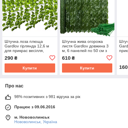
Штучна лоза плюща
Штучна жива огорожа
Шту
Gardlov гірлянда 12,6 м
листя Gardlov довжина 3
Gard
для прикрас весілля,
м, 6 панелей по 50 см з
прик
будинку, ресторану
кріпленням (23641)
рест
290
610
₴
₴
(19733)
160
Купити
Купити
Про нас
98% позитивних з 981 відгука за рік
Працює з 09.06.2016
м. Нововолинськ
Нововолинськ, Україна