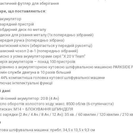
актичний футляр для зберігання
ари, що поставляються:
 акумулятор
 зарядний пристрій
 обдирний диск по металу
 диски для різання металу (1x попередньо зібраний)
передня ручка (попередньо зібрана)
 затискний ключ (зберігається у передній рукоятці)
захисний чохол 2-в-1 (попередньо зібраний)
місно з усіма акумуляторами серії "X 20 V Team"
серія акумуляторів – понад 100 пристроїв
рівняно з акумуляторною кутовою шліфувальною машиною PARKSIDE PW
рмін служби двигуна в 10 разів більший
 44% компактніша головка кутової шліфувальної машини
лючає інтелектуальні функції
і дані
тій-іонний акумулятор: 20 В (4 Ач)
сло оборотів холостого ходу: макс. 8500 об/хв (6-ступінчаста)
тискач: M14 – БЛОКУВАННЯ ШПИНДЕЛЯ
с зарядки (2 Ач / 4 Ач / 8 Ач / 12 Ач): 35 хв. / 60 хвилин / 120 хвилин / 210 
и
това шліфувальна машина: прибл. 34,5 x 13,5 x 9,3 см