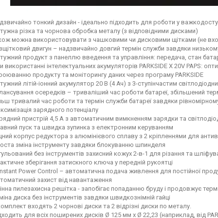
дзвичайно тонкий дизайн - ідеально підходить для роботи у важкодоступ
тужна різка та чорнова обробка металу (з відповідними дисками)
кож можна використовувати з чашковими чи дисковими щітками (не вхо
зщітковий двигун – надзвичайно довгий термін служби завдяки низьком
тужний продукт з панеллю введення та управління: передача, стан бата
и використанні інтелектуальних акумуляторів PARKSIDE X 20V PAPS: опт
роюванню продукту та моніторингу даних через програму PARKSIDE
тужний літій-іонний акумулятор 20 В (4 Ач) з 3-ступінчастим світлодіод
лансування осередків – триваліший час роботи батареї, збільшений тер
льш тривалий час роботи та термін служби батареї завдяки рівномірно
ксимізація зарядного потенціалу
рядний пристрій 4,5 А з автоматичним вимкненням зарядки та світлоді
авний пуск та швидка зупинка з електронним керуванням
цний корпус редуктора з алюмінієвого сплаву з 2 кріпленнями для антив
оста зміна інструменту завдяки блокуванню шпинделя
гульований без інструментів захисний кожух 2-в-1 для різання та шліфув
актичне зберігання затискного ключа у передній рукоятці
nstant Power Control – автоматична подача живлення для постійної прод
томатичний захист від навантаження
інна пилезахисна решітка - запобігає попаданню бруду і продовжує терм
міна диска без інструментів завдяки швидкознімній гайці
комплект входять 2 чорнові диски та 2 відрізні диски по металу.
дходить для всіх поширених дисків Ø 125 мм x Ø 22,23 (наприклад, від PA