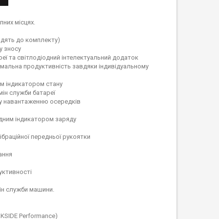
них місцях.
дять до комплекту)
у зносу
реї та світлодіодний інтелектуальний додаток
имальна продуктивність завдяки індивідуальному
ним індикатором стану
мін служби батареї
му навантаженню осередків
одним індикатором заряду
ібраційної передньої рукоятки
ання
уктивності
ін служби машини.
RKSIDE Performance)