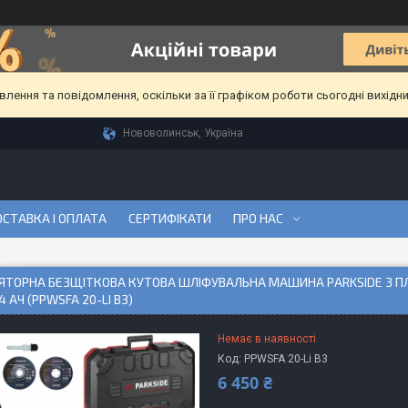
ення та повідомлення, оскільки за її графіком роботи сьогодні вихідн
Нововолинськ, Україна
СТАВКА І ОПЛАТА
СЕРТИФІКАТИ
ПРО НАС
ЯТОРНА БЕЗЩІТКОВА КУТОВА ШЛІФУВАЛЬНА МАШИНА PARKSIDE З П
 4 АЧ (PPWSFA 20-LI B3)
Немає в наявності
Код:
PPWSFA 20-Li B3
6 450 ₴