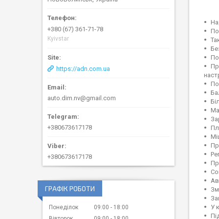
На
+380 (67) 361-71-78
По
Kyivstar
Та
Бе
По
Пр
https://adn.com.ua
наст
По
Ба
auto.dim.nv@gmail.com
Бі
Ма
За
+380673617178
Пл
Мі
Пр
Ре
+380673617178
Пр
Co
Ав
ГРАФІК РОБОТИ
Зм
За
У 
Понеділок
09:00
18:00
Пі
Вівторок
09:00
18:00