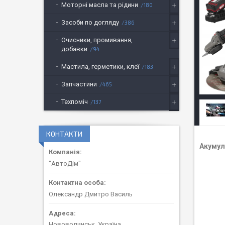
Моторні масла та рідини
180
Засоби по догляду
386
Очисники, промивання,
добавки
94
Мастила, герметики, клеї
183
Запчастини
465
Техпоміч
137
КОНТАКТИ
Акумул
"АвтоДім"
Олександр Дмитро Василь
Нововолинськ, Україна