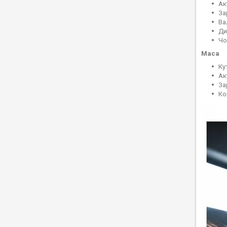
Ак
За
Ва
Ди
Чо
Маса
Ку
Ак
За
Ко