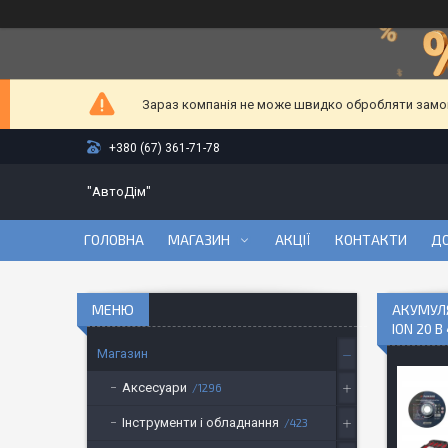
Зараз компанія не може швидко обробляти замовл
+380 (67) 361-71-78
"АвтоДім"
ГОЛОВНА
МАГАЗИН
АКЦІЇ
КОНТАКТИ
ДО
АКУМУЛ
ION 20 В
Магазин
Аксесуари
1296
Інструменти і обладнання
423