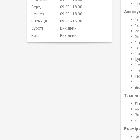
Пр
Середа
09:00
18:00
Аксесу
Четвер
09:00
18:00
1x
Пʼятниця
09:00
16:30
1x
Субота
Вихідний
2x
Неділя
Вихідний
2x
1 
1x
1 
Су
1 
По
Те
На
Вк
Технічн
Лі
Чи
За
Ча
Розмір
Ку