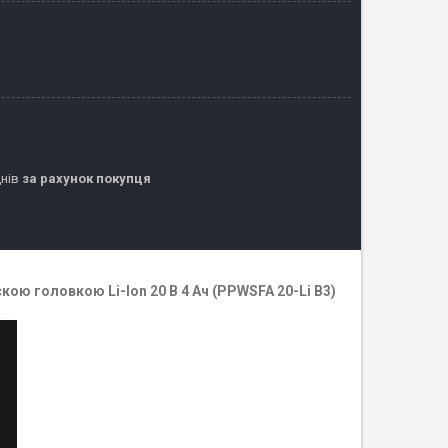
днів
за рахунок покупця
ою головкою Li-Ion 20 В 4 Ач (PPWSFA 20-Li B3)