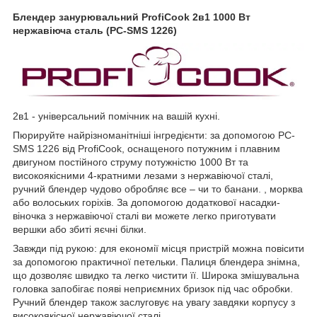
Блендер занурювальний ProfiCook 2в1 1000 Вт
нержавіюча сталь (PC-SMS 1226)
2в1 - універсальний помічник на вашій кухні.
Пюрируйте найрізноманітніші інгредієнти: за допомогою PC-
SMS 1226 від ProfiCook, оснащеного потужним і плавним
двигуном постійного струму потужністю 1000 Вт та
високоякісними 4-кратними лезами з нержавіючої сталі,
ручний блендер чудово обробляє все – чи то банани. , морква
або волоських горіхів. За допомогою додаткової насадки-
віночка з нержавіючої сталі ви можете легко приготувати
вершки або збиті яєчні білки.
Завжди під рукою: для економії місця пристрій можна повісити
за допомогою практичної петельки. Палиця блендера знімна,
що дозволяє швидко та легко чистити її. Широка змішувальна
головка запобігає появі неприємних бризок під час обробки.
Ручний блендер також заслуговує на увагу завдяки корпусу з
високоякісної нержавіючої сталі.