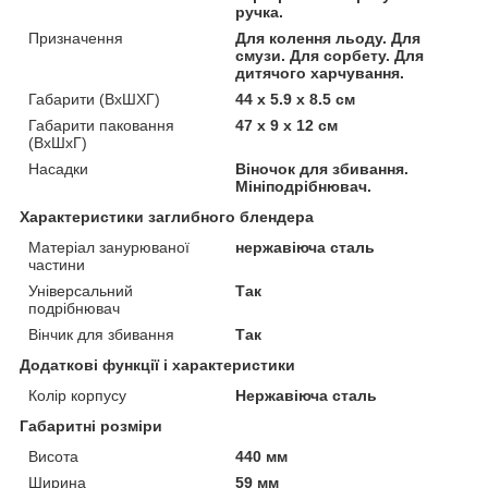
ручка.
Призначення
Для колення льоду. Для
смузи. Для сорбету. Для
дитячого харчування.
Габарити (ВхШХГ)
44 x 5.9 x 8.5 см
Габарити паковання
47 x 9 x 12 см
(ВхШхГ)
Насадки
Віночок для збивання.
Мініподрібнювач.
Характеристики заглибного блендера
Матеріал занурюваної
нержавіюча сталь
частини
Універсальний
Так
подрібнювач
Вінчик для збивання
Так
Додаткові функції і характеристики
Колір корпусу
Нержавіюча сталь
Габаритні розміри
Висота
440 мм
Ширина
59 мм