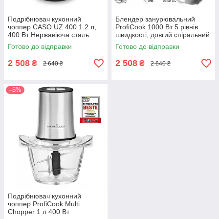
Подрібнювач кухонний
Блендер занурювальний
чоппер CASO UZ 400 1.2 л,
ProfiCook 1000 Вт 5 рівнів
400 Вт Нержавіюча сталь
швидкості, довгий спіральний
(1748)
кабель (PC-SM 1094)
Готово до відправки
Готово до відправки
2 508
2 508
₴
₴
2 640 ₴
2 640 ₴
–5%
Подрібнювач кухонний
чоппер ProfiCook Multi
Chopper 1 л 400 Вт