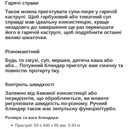
Гарячі страви
Також можна приготувати супи-пюре у гарячій
каструлі. Щоб гарбузовий або томатний суп
справді мав ідеальну консистенцію, краще
незадовго до завершення ще раз перемішати
його в гарячій каструлі, щоб подрібнити останні
великі шматочки.
Різноманітний
Будь то смузі, суп, вершки, дитяча каша або
або... Потужний блендер приготує вам смачну та
повністю протерту їжу.
Контроль швидкості
Залежно від бажаної консистенції або
інгредієнтів, що обробляються, ви можете
регулювати швидкість по-різному. Ручний
блендер також має імпульсну функцію/турбо.
Розміри та вага блендера:
Пристрій: 59 х 440 х 85 мм; 0,93 кг