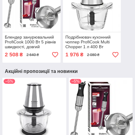
Блендер занурювальний
Подрібнювач кухонний
ProfiCook 1000 Вт 5 рівнів
чоппер ProfiCook Multi
швидкості, довгий
Chopper 1 л 400 Вт
спіральний кабель (PC-SM
Нержавіюча сталь (PC-
2 508
1 976
₴
₴
2 640 ₴
2 080 ₴
1094)
MZ1150)
Акційні пропозиції та новинки
–5%
–5%