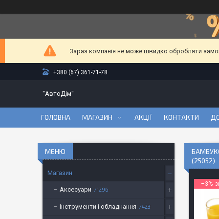
Зараз компанія не може швидко обробляти замовл
+380 (67) 361-71-78
"АвтоДім"
ГОЛОВНА
МАГАЗИН
АКЦІЇ
КОНТАКТИ
ДО
БАМБУКО
(25052)
Магазин
–3%
Аксесуари
1296
Інструменти і обладнання
423