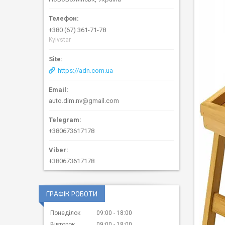
+380 (67) 361-71-78
Kyivstar
https://adn.com.ua
auto.dim.nv@gmail.com
+380673617178
+380673617178
ГРАФІК РОБОТИ
Понеділок
09:00
18:00
Вівторок
09:00
18:00