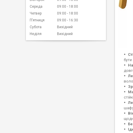
Середа
09:00
18:00
Четвер
09:00
18:00
Пʼятниця
09:00
16:30
Субота
Вихідний
Неділя
Вихідний
Ст
бути
На
довг
Ле
воло
Зр
Ма
стій
Ле
шафу
Ві
щодн
Бе
Ід