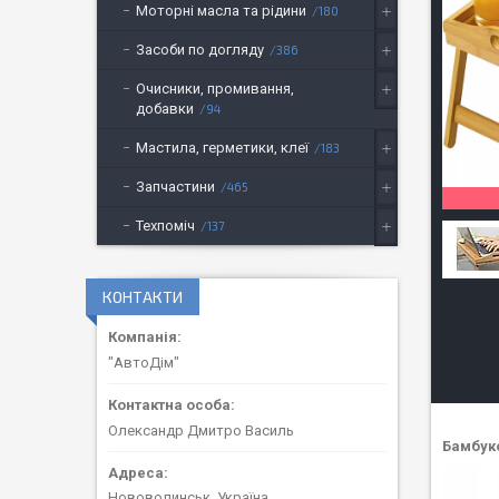
Моторні масла та рідини
180
Засоби по догляду
386
Очисники, промивання,
добавки
94
Мастила, герметики, клеї
183
Запчастини
465
Техпоміч
137
КОНТАКТИ
"АвтоДім"
Олександр Дмитро Василь
Бамбуко
Нововолинськ, Україна