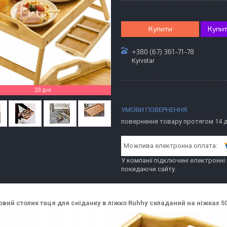
Купити
Купит
+380 (67) 361-71-78
Kyivstar
23 дні
повернення товару протягом 14 
У компанії підключені електронні
покидаючи сайту.
вий столик таця для сніданку в ліжко Ruhhy складаний на ніжках 50 