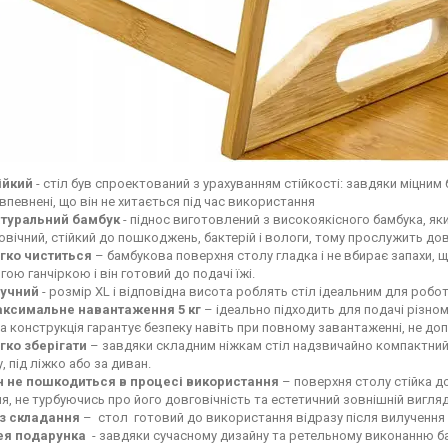
ійкий
- стіл був спроектований з урахуванням стійкості: завдяки міцним
 впевнені, що він не хитається під час використання
туральний бамбук
- піднос виготовлений з високоякісного бамбука, як
овічний, стійкий до пошкоджень, бактерій і вологи, тому прослужить дов
гко чиститься
– бамбукова поверхня столу гладка і не вбирає запахи, щ
гою ганчіркою і він готовий до подачі їжі.
учний
- розмір XL і відповідна висота роблять стіл ідеальним для робот
ксимальне навантаження 5 кг
– ідеально підходить для подачі різном
ка конструкція гарантує безпеку навіть при повному завантаженні, не доп
гко зберігати
– завдяки складним ніжкам стіл надзвичайно компактний,
, під ліжко або за диван.
н не пошкодиться в процесі використання
– поверхня столу стійка д
я, не турбуючись про його довговічність та естетичний зовнішній вигляд
з складання
– стол готовий до використання відразу після вилучення
ея подарунка
- завдяки сучасному дизайну та ретельному виконанню ба