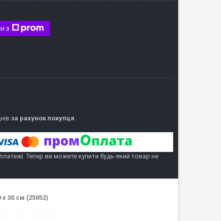
и з
днів
за рахунок покупця
 платежі. Тепер ви можете купити будь-який товар не
х 30 см (25052)