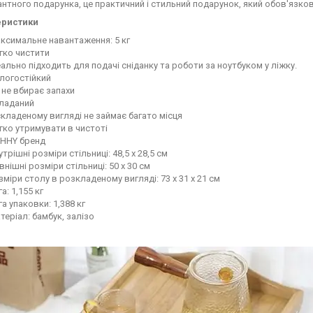
антного подарунка, це практичний і стильний подарунок, який обов'язк
еристики
ксимальне навантаження: 5 кг
гко чистити
еально підходить для подачі сніданку та роботи за ноутбуком у ліжку.
логостійкий
 не вбирає запахи
ладаний
складеному вигляді не займає багато місця
гко утримувати в чистоті
HHY бренд
утрішні розміри стільниці: 48,5 х 28,5 см
внішні розміри стільниці: 50 х 30 см
зміри столу в розкладеному вигляді: 73 х 31 х 21 см
а: 1,155 кг
га упаковки: 1,388 кг
теріал: бамбук, залізо