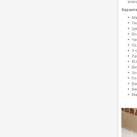
елег
Характ
Ма
Ле
Ід
Во
Чи
Ск
У 
Ле
RU
Вн
Зо
Ро
Ваг
Ва
Ма