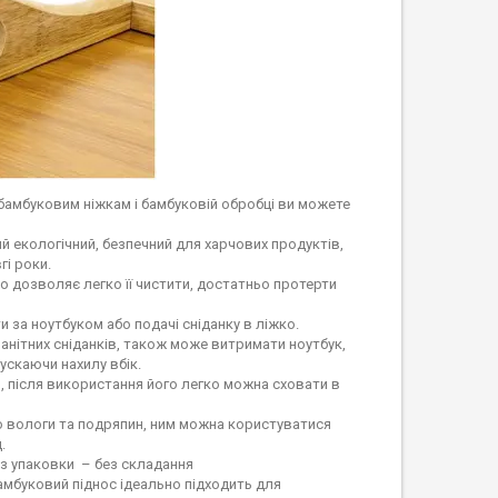
 бамбуковим ніжкам і бамбуковій обробці ви можете
ий екологічний, безпечний для харчових продуктів,
гі роки.
о дозволяє легко її чистити, достатньо протерти
и за ноутбуком або подачі сніданку в ліжко.
анітних сніданків, також може витримати ноутбук,
ускаючи нахилу вбік.
 після використання його легко можна сховати в
о вологи та подряпин, ним можна користуватися
.
 з упаковки – без складання
мбуковий піднос ідеально підходить для