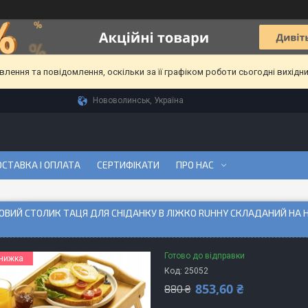
ення та повідомлення, оскільки за її графіком роботи сьогодні вихідн
Нововолинськ, Україна
СТАВКА І ОПЛАТА
СЕРТИФІКАТИ
ПРО НАС
ВИЙ СТОЛИК ТАЦЯ ДЛЯ СНІДАНКУ В ЛІЖКО RUHHY СКЛАДАНИЙ НА Н
Готово до відправки
Код:
25052
853,60 ₴
880 ₴