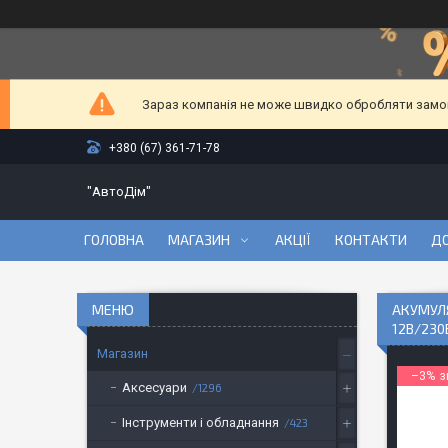
Зараз компанія не може швидко обробляти замовл
+380 (67) 361-71-78
"АвтоДім"
ГОЛОВНА
МАГАЗИН
АКЦІЇ
КОНТАКТИ
ДО
АКУМУЛЯ
12В/230В
Магазин
–3%
Аксесуари
1296
Інструменти і обладнання
423