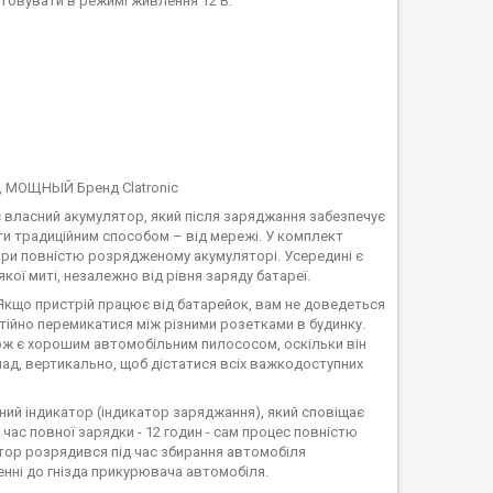
товувати в режимі живлення 12 В.
 власний акумулятор, який після заряджання забезпечує
и традиційним способом – від мережі. У комплект
ри повністю розрядженому акумуляторі. Усередині є
кої миті, незалежно від рівня заряду батареї.
Якщо пристрій працює від батарейок, вам не доведеться
стійно перемикатися між різними розетками в будинку.
кож є хорошим автомобільним пилососом, оскільки він
лад, вертикально, щоб дістатися всіх важкодоступних
ний індикатор (індикатор заряджання), який сповіщає
час повної зарядки - 12 годин - сам процес повністю
лятор розрядився під час збирання автомобіля
енні до гнізда прикурювача автомобіля.