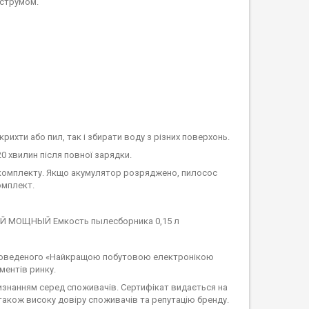
 струмом.
рихти або пил, так і збирати воду з різних поверхонь.
 хвилин після повної зарядки.
комплекту. Якщо акумулятор розряджено, пилосос
омплект.
проведеного «Найкращою побутовою електронікою
ментів ринку.
изнанням серед споживачів. Сертифікат видається на
 також високу довіру споживачів та репутацію бренду.