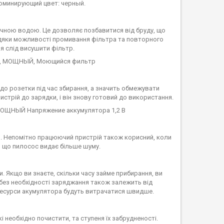
очною водою. Це дозволяє позбавитися від бруду, що
авдяки можливості промивання фільтра та повторного
я слід висушити фільтр.
до розетки під час збирання, а значить обмежувати
трій до зарядки, і він знову готовий до використання.
. Непомітно працюючий пристрій також корисний, коли
, що пилосос видає більше шуму.
. Якщо ви знаєте, скільки часу займе прибирання, ви
без необхідності заряджання також залежить від
 ресурси акумулятора будуть витрачатися швидше.
кі необхідно почистити, та ступеня їх забрудненості.