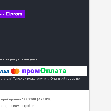
и з
днів
за рахунок покупця
 платежі. Тепер ви можете купити будь-який товар не
о прибирання 12В/230В (AKS 832)
е те, що вам потрібно!