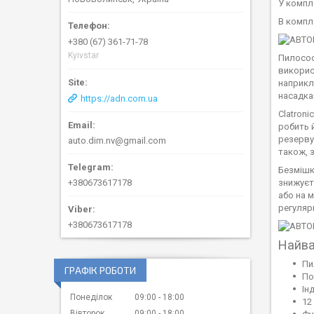
У компл
В компл
+380 (67) 361-71-78
Kyivstar
Пилосос
викорис
наприкл
насадка
https://adn.com.ua
Clatron
робить 
резервуа
auto.dim.nv@gmail.com
також, 
Безмішко
знижуєт
+380673617178
або на 
регуляр
+380673617178
Найва
Пи
ГРАФІК РОБОТИ
По
Ін
Понеділок
09:00
18:00
12
Вівторок
09:00
18:00