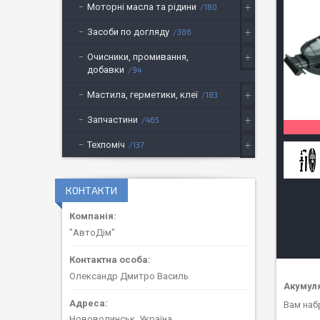
Моторні масла та рідини
180
Засоби по догляду
386
Очисники, промивання,
добавки
94
Мастила, герметики, клеї
183
Запчастини
465
Техпоміч
137
КОНТАКТИ
"АвтоДім"
Олександр Дмитро Василь
Акумуля
Вам набр
Нововолинськ, Україна