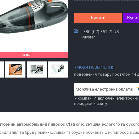
Купити
Купит
+380 (67) 361-71-78
Kyivstar
24 дні
повернення товару протягом 14 
У компанії підключені електронні
покидаючи сайту.
торний автомобільний пилосос Clatronic 2в1 для вологого та сухог
идли пил та бруд у різних щілинах та брудна оббивка? Цей пилосос є сам