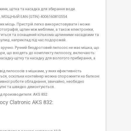
жини, щітка та насадка для збирання води.
их місць. Пристрій легко використовувати і може
тографій, щілин між меблями, а також електроніки,
ститься та оснащений кількома щілинними насадками та
вулиці, наприклад під час подорожей.
а зручно. Ручний бездротовий пилосос не має мішка, що
ари, що входять до комплекту пилососу, включають:
, насадку-щітку та насадку для вологого прибирання, а
 від пилососів з мішками, у яких ефективність
ться, оскільки контейнер можна спорожнити на балконі
ивної роботи обладнання, звичайно, необхідно
тупні та швидко демонтуються.
су Clatronic AKS 832: