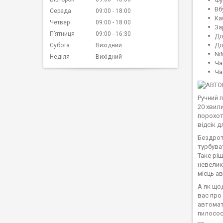
Фу
Вб
Середа
09:00
18:00
Ка
Четвер
09:00
18:00
За
Пʼятниця
09:00
16:30
До
До
Субота
Вихідний
Ni
Неділя
Вихідний
Ча
Ча
Ручний 
20 хвил
порохот
відсік д
Бездрот
турбува
Таке рі
невелик
місць а
А як що
вас про
автомат
пилосос