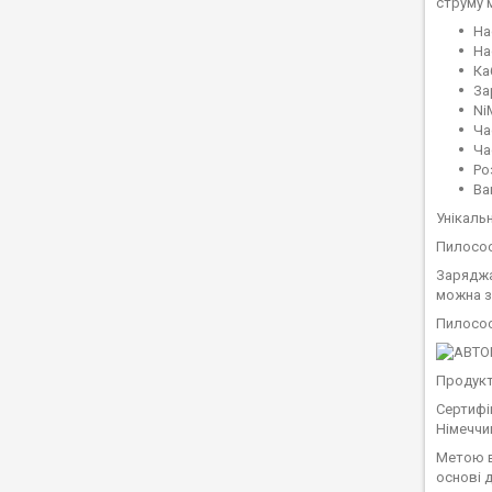
струму 
На
На
Ка
За
Ni
Ча
Ча
Роз
Ваг
Унікаль
Пилосос
Заряджа
можна з
Пилосос
Продукт
Сертифі
Німеччин
Метою в
основі 