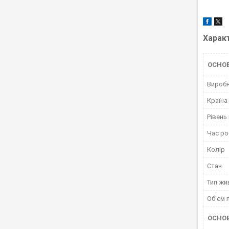
Харак
ОСНОВ
Вироб
Країна
Рівень
Час ро
Колір
Стан
Тип жи
Об'єм 
ОСНО