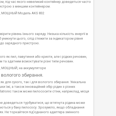
ом, під час якого невеликий контейнер доведеться часто
ристрою з меншим контейнером.
рити рівень їхнього заряду. Низька кількість енергії в
 уникнути цього, слід стежити за індикатором рівня
 до зарядного пристрою.
о як пил, павутиння або крихти, але і рідких речовин,
им та здатним всмоктувати різні типи речовин.
 вологого збирання.
к для сухого, так і для вологого збирання. Унікальна
 їжі, а також інноваційний збір рідин з різних
latronic також може пилососити стіни, наприклад, місця
не доведеться турбуватися, що втягнута рідина може
аються у баку пилососу. Зрозуміло, якщо обладнання
х. Не торкайтеся під'єднаного адаптера змінного