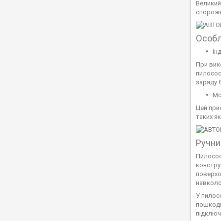
Великий
спорожн
Особл
Ін
При вик
пилосос
заряду 
Мо
Цей прис
таких я
Ручни
Пилосос
констру
поверхо
навколо
У пилос
пошкоди
підключ