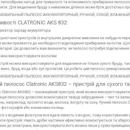
 пилозбірник нагоді для тривалого та інтенсивного прибирання пилосос
яти. Для видалення бруду з невеликих ділянок може бути достатньо п
ивості CLATRONIC AKS 832:
дикатор заряду акумулятора
ористанні пристроїв із внутрішнім джерелом живлення не забудьте переві
і може призвести до необхідності відкладення прибирання на потім. Щоб
батареї. Це дозволить вам визначити, чи пилосос потребує підключення
жна використовувати вологим
трій можна використовувати для видалення не тільки сухого бруду, таког
к вино, бруд, вода або суп пролитий. Це робить цей пилосос універсальн
й пилосос Clatronic AKS832 – пристрій для сухого та
 Clatronic AKS832 – інноваційний пристрій, який можна використовувати я
кція пилососу дозволяє всмоктувати тверді забруднення – пил та залишки
нь, наприклад, пролитої води, молока, йогурту чи соку. Ручний пилосос C
 фотографій або книжкових полиць.
осі з водяним фільтром все йде в ємність з водою, тому користувачеві 
ти пристрій. Навіть дрібні частинки ефективно всмоктуються та зберіг
ене до електрики, використовувати його можна лише у сухих приміщення