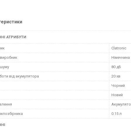
теристики
НІ АТРИБУТИ
ник
Clatronic
 виробник
Німеччина
 шуму
80 дБ
боти від акумулятора
20 хв
Чорний
Новий
влення
Акумулят
пилозбірника
0.15 л
ВНІ