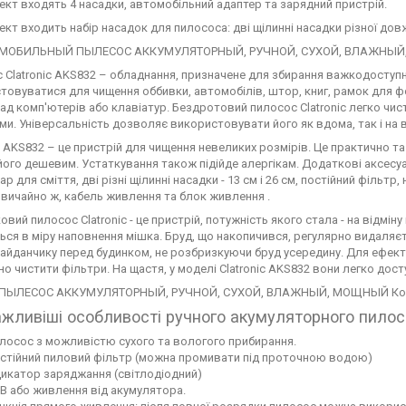
ект входять 4 насадки, автомобільний адаптер та зарядний пристрій.
ект входить набір насадок для пилососа: дві щілинні насадки різної дов
 Clatronic AKS832 – обладнання, призначене для збирання важкодоступн
товуватися для чищення оббивки, автомобілів, штор, книг, рамок для фо
ад комп'ютерів або клавіатур. Бездротовий пилосос Clatronic легко чи
ми. Універсальність дозволяє використовувати його як вдома, так і на 
ic AKS832 – це пристрій для чищення невеликих розмірів. Це практично т
його дешевим. Устаткування також підійде алергікам. Додаткові аксесу
р для сміття, дві різні щілинні насадки - 13 см і 26 см, постійний фільтр
звичайно ж, кабель живлення та блок живлення .
вий пилосос Clatronic - це пристрій, потужність якого стала - на відміну
ься в міру наповнення мішка. Бруд, що накопичився, регулярно видаляє
майданчику перед будинком, не розбризкуючи бруд усередину. Для ефект
но чистити фільтри. На щастя, у моделі Clatronic AKS832 вони легко дос
жливіші особливості ручного акумуляторного пилосо
лосос з можливістю сухого та вологого прибирання.
стійний пиловий фільтр (можна промивати під проточною водою)
дикатор заряджання (світлодіодний)
 В або живлення від акумулятора.