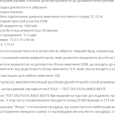
мокрими руками, оскільки це може призвести до ураження електричним
садка для вологого збирання.
садка-пензель.
бель підключення джерела живлення постійного струму 12, 5,2 А.
рядний пристрій розетки 230В.
Mh акумулятор 1400 мАг.
с роботи від акумулятора: 20 хвилин.
с заряджання: 12 годин.
міри: 12,5 х 13 х 40 см.
а: 1,13 кг.
на конструкція пилососа дозволяє як збирати твердий бруд, наприклад, к
 оснащений ємним акумулятором, який дозволяє працювати протягом 20
ється акумулятор за допомогою блока живлення 230В, що входить до 
апитати і від додаткового блоку живлення 12 В, який також входить у к
 має відсік для кабелю живлення 12В.
 нагороджений сертифікатом FOCUS – TEST DEUTSCHLANDS BESTE.
кат TEST DEUTSCHLANDS BESTE був виданий на підставі дослідження, 
и». У ході тесту порівнювалися продукти понад 20 000 брендів із 274 сег
ідзнаки "Фокус" є позначення продукції, що користується найбільшим в
дослідження німецького ринку та підтверджує високу якість продукції, а