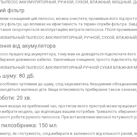
й фільтр
 яким оснащений цей пилосос, можна очистити, промивши його під прот
ся у фільтрі, що впливає на ефективність та термін служби фільтра. З
тання скорочуються експлуатаційні витрати пилососа. Після промиванн
ння від акумулятора
осос працює від акумулятора, тому вам не доведеться підключати його 
бирання довжиною кабелю. Закінчивши очищення, просто підключіть прис
ь шуму: 80 дБ.
особливо чутливим до шуму, слід зацікавитись безшумним обладнанням
находяться маленькі діти. Вища інтенсивність прибирання також означає
боти: 20 хв.
ення вказує на приблизний час, протягом якого пристрій може працювати
 вибрати модель, що відповідає вашим потребам. Тривалість збирання 
вності роботи ручного пилососа. При встановленні високої потужності
 пилозбірника: 150 мл.
метр, як і потужність, слід вибирати в залежності від кількості речей, я