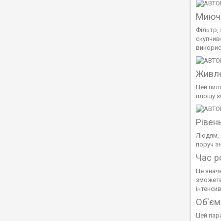
Миючи
Фільтр,
скупчив
викорис
Живле
Цей пил
площу з
Рівен
Людям, 
поруч з
Час ро
Це знач
зможете
інтенси
Об'єм
Цей пара