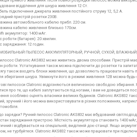
нкція прямого живлення: після повної розрядки пилосос можна викорис
удоване відділення для шнура живлення 12 Ст.
бель підключення джерела живлення постійного струму 12, 5,2 А.
рядний пристрій розетки 230В.
вжина автомобільного кабелю прибл. 220 см.
вжина кабелю живлення близько 170см.
Mh акумулятор: 1400 мАг.
с роботи (батарея): 20 хвилин.
с заряджання: 12 годин.
пилосос Clatronic AKS832 може живитись двома способами. Пристрій має
ин роботи. Устаткування також можна підключити до розетки та запитат
ягу також входять блоки живлення, що дозволяють працювати навіть п
ля зберігання шнура. Увімкнути його в режимі живлення 12В можна будь-я
ові пилососи Clatronic відрізняються величезною свободою збирання. 
тися про те, що кабелі заплутаються під ногами, і вам не доведеться по
шення особливо оцінять власники великих будинків. Clatronic AKS832 та
ий, зручний і його можна використовувати в різних положеннях, наприк
втомобіля.
до зарядки? Ручний пилосос Clatronic AKS832 має вбудований світлодіод
 стан заряджання пристрою. Місткість акумулятора становить 1400 мАг, 
ичний і відбувається на спеціальній, виділеній док-станції. Якщо акуму
ом, не турбуйтеся. Clatronic AKS832 також може працювати при підключ