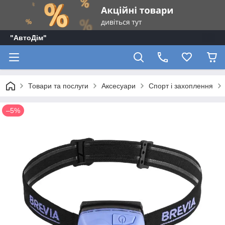
"АвтоДім"
Товари та послуги
Аксесуари
Спорт і захоплення
–5%