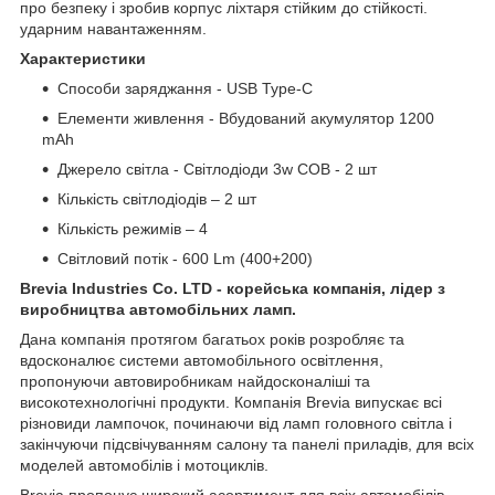
про безпеку і зробив корпус ліхтаря стійким до стійкості.
ударним навантаженням.
Характеристики
Способи заряджання - USB Type-C
Елементи живлення - Вбудований акумулятор 1200
mAh
Джерело світла - Світлодіоди 3w COB - 2 шт
Кількість світлодіодів – 2 шт
Кількість режимів – 4
Світловий потік - 600 Lm (400+200)
Brevia Industries Co. LTD - корейська компанія, лідер з
виробництва автомобільних ламп.
Дана компанія протягом багатьох років розробляє та
вдосконалює системи автомобільного освітлення,
пропонуючи автовиробникам найдосконаліші та
високотехнологічні продукти. Компанія Brevia випускає всі
різновиди лампочок, починаючи від ламп головного світла і
закінчуючи підсвічуванням салону та панелі приладів, для всіх
моделей автомобілів і мотоциклів.
Brevia пропонує широкий асортимент для всіх автомобілів.