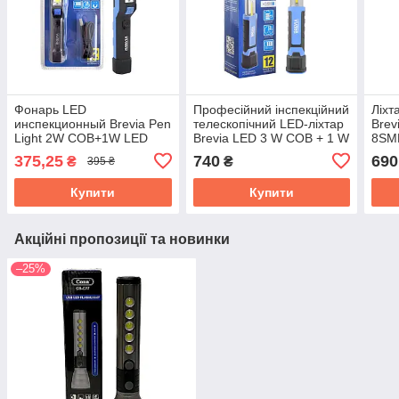
Фонарь LED
Професійний інспекційний
Ліхт
инспекционный Brevia Pen
телескопічний LED-ліхтар
Brev
Light 2W COB+1W LED
Brevia LED 3 W COB + 1 W
8SMD
150lm 900mAh + micro
LED 300 lm 2000 mAh
2000
375,25
740
690
₴
₴
395 ₴
USB (11220)
(11340)
(113
Купити
Купити
Акційні пропозиції та новинки
–25%