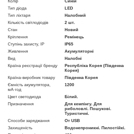
Колір
Синій
Тип діода
LED
Тип ліхтаря
Налобний
Кількість світлодіодів
2 шт.
Стан
Новий
Кріплення
Ремінець
Ступінь захисту, IP
IP65
Живлення
Акумуляторні
Вид
Налобні
Країна реєстрації бренду
Республіка Корея (Південна
Корея)
Країна-виробник товару
Південна Корея
Ємність акумулятора,
1200
мА·год
Цвет светодиода
Білий.
Призначення
Для кемпінгу. Для
риболовлі. Пошукові.
Туристичні.
Cпособи заряджання
От USB
Захищеність
Водонепроникні. Пилостійкі.