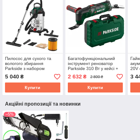
Пилосос для сухого та
Багатофункціональний
Гайк
вологого збирання
інструмент реноватор
акум
Parkside з набором
Parkside 310 Вт у кейсі +
20V
насадок 25 л 1400 Вт
аксесуари (PMFW 310 I6)
акум
5 040
2 632
3 4
₴
₴
2 800 ₴
(PWD 25 C4)
прис
C3)
Купити
Купити
Акційні пропозиції та новинки
–5%