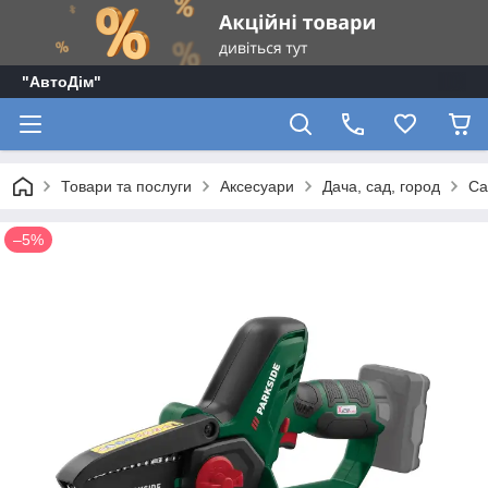
"АвтоДім"
Товари та послуги
Аксесуари
Дача, сад, город
Са
–5%