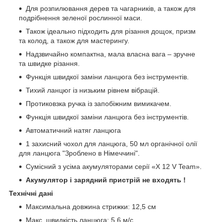
Для розпилювання дерев та чагарників, а також для
подрібнення зеленої рослинної маси.
Також ідеально підходить для різання дощок, призм
та колод, а також для мастерингу.
Надзвичайно компактна, мала власна вага – зручне
та швидке різання.
Функція швидкої заміни ланцюга без інструментів.
Тихий ланцюг із низьким рівнем вібрацій.
Протиковзка ручка із запобіжним вимикачем.
Функція швидкої заміни ланцюга без інструментів.
Автоматичний натяг ланцюга
1 захисний чохол для ланцюга, 50 мл органічної олії
для ланцюга "Зроблено в Німеччині".
Сумісний з усіма акумуляторами серії «X 12 V Team».
Акумулятор і зарядний пристрій не входять !
Технічні дані
Максимальна довжина стрижки: 12,5 см
Макс. швидкість ланцюга: 5,6 м/с