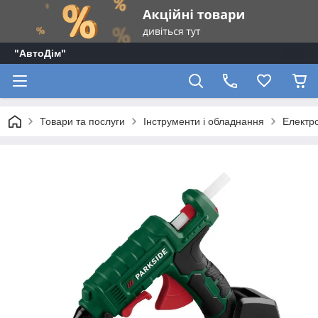
"АвтоДім"
Товари та послуги
Інструменти і обладнання
Електр