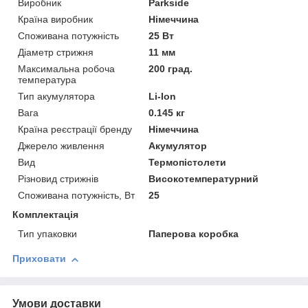
Виробник
Parkside
Країна виробник
Німеччина
Споживана потужність
25 Вт
Діаметр стрижня
11 мм
Максимальна робоча
200 град.
температура
Тип акумулятора
Li-Ion
Вага
0.145 кг
Країна реєстрації бренду
Німеччина
Джерело живлення
Акумулятор
Вид
Термопістолети
Різновид стрижнів
Високотемпературний
Споживана потужність, Вт
25
Комплектація
Тип упаковки
Паперова коробка
Приховати
Умови доставки