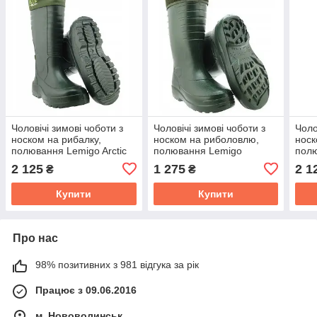
Чоловічі зимові чоботи з
Чоловічі зимові чоботи з
Чоло
носком на рибалку,
носком на риболовлю,
носк
полювання Lemigo Arctic
полювання Lemigo
полю
Termo+ 875 EVA -50°
Grenlander 862 EVA -30°
Term
2 125
1 275
2 1
₴
₴
розмір 44-28 см (875/44)
розмір 45 – 29,3 см
розм
(862/45)
Купити
Купити
Про нас
98% позитивних з 981 відгука за рік
Працює з 09.06.2016
м. Нововолинськ