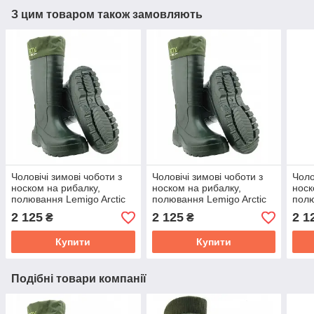
З цим товаром також замовляють
Чоловічі зимові чоботи з
Чоловічі зимові чоботи з
Чоло
носком на рибалку,
носком на рибалку,
носк
полювання Lemigo Arctic
полювання Lemigo Arctic
полю
Termo+ 875 EVA -50°
Termo+ 875 EVA -50°
Term
2 125
2 125
2 1
₴
₴
розмір 46-29 см (875/46)
розмір 45-28.5 см (875/45)
розм
Купити
Купити
Подібні товари компанії