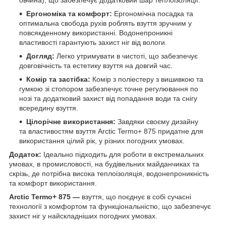
овчина), що забезпечує додатковий шар теплоізоляції.
Ергономіка та комфорт:
Ергономічна посадка та
оптимальна свобода рухів роблять взуття зручним у
повсякденному використанні. Водонепроникні
властивості гарантують захист ніг від вологи.
Догляд:
Легко утримувати в чистоті, що забезпечує
довговічність та естетику взуття на довгий час.
Комір та застібка:
Комір з поліестеру з вишивкою та
гумкою зі стопором забезпечує точне регулювання по
нозі та додатковий захист від попадання води та снігу
всередину взуття.
Цілорічне використання:
Завдяки своєму дизайну
та властивостям взуття Arctic Termo+ 875 придатне для
використання цілий рік, у різних погодних умовах.
Додаток:
Ідеально підходить для роботи в екстремальних
умовах, в промисловості, на будівельних майданчиках та
скрізь, де потрібна висока теплоізоляція, водонепроникність
та комфорт використання.
Arctic Termo+ 875 —
взуття, що поєднує в собі сучасні
технології з комфортом та функціональністю, що забезпечує
захист ніг у найскладніших погодних умовах.