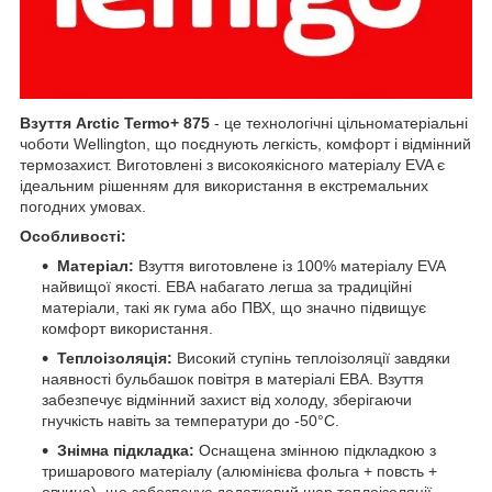
Взуття Arctic Termo+ 875
- це технологічні цільноматеріальні
чоботи Wellington, що поєднують легкість, комфорт і відмінний
термозахист. Виготовлені з високоякісного матеріалу EVA є
ідеальним рішенням для використання в екстремальних
погодних умовах.
Особливості:
Матеріал:
Взуття виготовлене із 100% матеріалу EVA
найвищої якості. ЕВА набагато легша за традиційні
матеріали, такі як гума або ПВХ, що значно підвищує
комфорт використання.
Теплоізоляція:
Високий ступінь теплоізоляції завдяки
наявності бульбашок повітря в матеріалі ЕВА. Взуття
забезпечує відмінний захист від холоду, зберігаючи
гнучкість навіть за температури до -50°C.
Знімна підкладка:
Оснащена змінною підкладкою з
тришарового матеріалу (алюмінієва фольга + повсть +