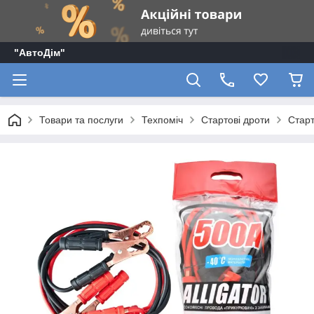
"АвтоДім"
Товари та послуги
Техпоміч
Стартові дроти
Старт