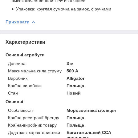
высококачественной ТРЕ изоляцией
Упаковка: круглая сумочка на замок, с ручками
Приховати
Характеристики
Основні атрибути
Довжина
3 м
Максимальна сила струму
500 А
Виробник
Alligator
Країна виробник
Польща
Стан
Новий
Основні
Особливості
Морозостійка ізоляція
Країна реєстрації бренду
Польща
Країна-виробник товару
Польща
Додаткові характеристики
Багатожильний CCA
провідник