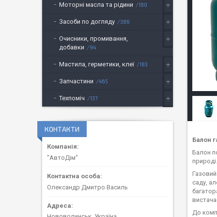
Моторні масла та рідини
180
Засоби по догляду
386
Очисники, промивання,
добавки
94
Мастила, герметики, клеї
183
Запчастини
465
Техпоміч
137
КОНТАКТИ
Балон г
Балон п
"АвтоДім"
природі
Газовий
саду, ал
Олександр Дмитро Василь
багатор
вистачає
До комп
Нововолинськ, Україна