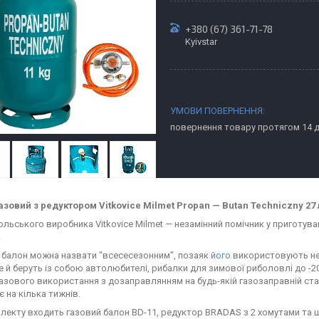
+380 (67) 361-71-78
Kyivstar
повернення товару протягом 14 
азовий з редуктором Vitkovice Milmet Propan — Butan Techniczny 27 л,
ольського виробника Vitkovice Milmet — незамінний помічник у приготува
.
 балон можна назвати "всесесезонним", позаяк
його
використовують не т
е й беруть із собою автолюбителі, рибалки для зимової риболовлі до -20
азового використання з дозаправлянням на будь-якій газозаправній станц
 на кілька тижнів.
лекту входить газовий балон BD-11, редуктор BRADAS з 2 хомутами та