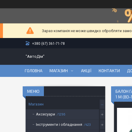
Зараз компанія не може швидко обробляти замовл
+380 (67) 361-71-78
"АвтоДім"
ГОЛОВНА
МАГАЗИН
АКЦІЇ
КОНТАКТИ
ДО
БАЛОН Г
1 М (BD-
Магазин
Аксесуари
1296
Інструменти і обладнання
423