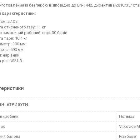
иготовлений із безпекою відповідно до EN-1442, директива 2010/35/ ста
і характеристики:
'єм: 27.0 л
га стисненого газу: 11 кг
ксимальний робочий тиск: 30 барів
га тари: 10.4 кг
аметр: 300 мм
сота: 590 мм
п: нарізний
п різі: W21.8L
теристики
НІ АТРИБУТИ
 виробник
Польща
ник
Vitkovice M
ння балона
Різьбове