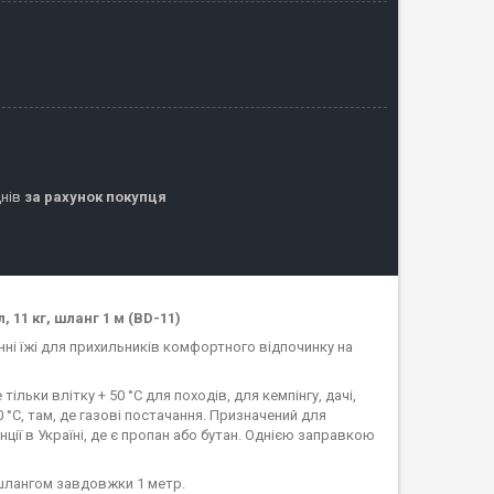
днів
за рахунок покупця
 11 кг, шланг 1 м (BD-11)
нні їжі для прихильників комфортного відпочинку на
ільки влітку + 50 °C для походів, для кемпінгу, дачі,
 °C, там, де газові постачання. Призначений для
ії в Україні, де є пропан або бутан. Однією заправкою
 шлангом завдовжки 1 метр.