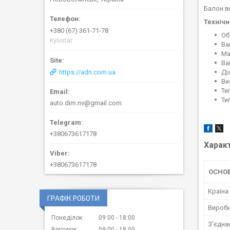
Балон в
Технічн
+380 (67) 361-71-78
Об
Kyivstar
Ва
Ма
Ва
Ді
https://adn.com.ua
Ви
Ти
Ти
auto.dim.nv@gmail.com
+380673617178
Харак
+380673617178
ОСНОВ
Країна
ГРАФІК РОБОТИ
Вироб
Понеділок
09:00
18:00
З'єдна
Вівторок
09:00
18:00