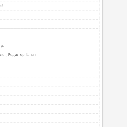
ий
тр.
лон, Редуктор, Шланг