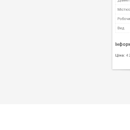
Діаме
Місткіс
Робочи
Вид
Інфор
Ціна:
4 