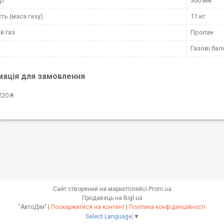
тр
300 мм
ть (маса газу)
11 кг
й газ
Пропан
Газові бал
мація для замовлення
220 ₴
Сайт створений на маркетплейсі
Prom.ua
Продавець на Bigl.ua
"АвтоДім" |
Поскаржитися на контент
|
Політика конфіденційності
Select Language
▼