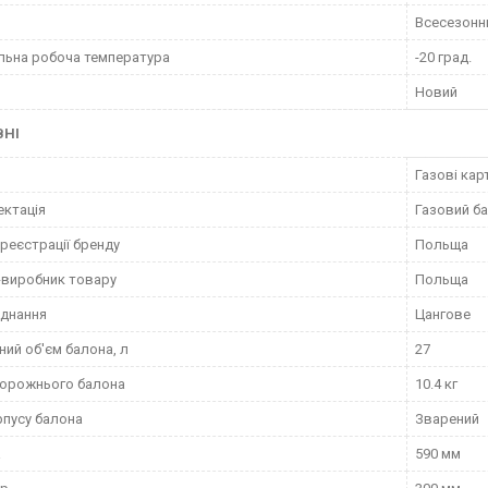
Всесезонн
льна робоча температура
-20 град.
Новий
ВНІ
Газові кар
ктація
Газовий ба
 реєстрації бренду
Польща
-виробник товару
Польща
єднання
Цангове
ний об'єм балона, л
27
порожнього балона
10.4 кг
рпусу балона
Зварений
а
590 мм