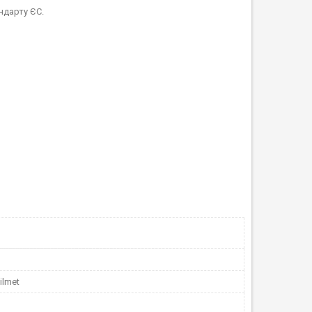
ндарту ЄС.
ilmet