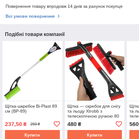
Повернення товару впродовж 14 днів за рахунок покупця
Всі умови повернення
Подібні товари компанії
Щітка-шкребок Bi-Plast 89
Щітка — скребок для снігу
Щітк
см (BP-89)
та льоду Xtrobb з
та л
телескопічною ручкою 80
теле
— 95 см (24821)
103 
237,50
480
560
₴
₴
250 ₴
Купити
Купити