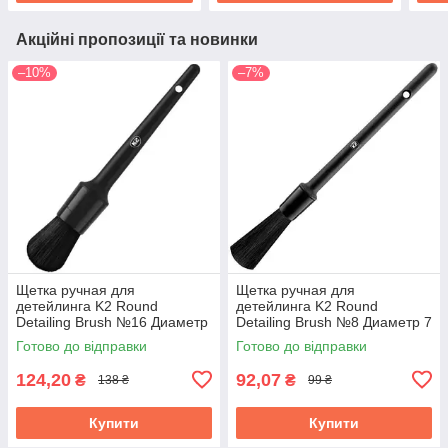
Акційні пропозиції та новинки
–10%
–7%
Щетка ручная для
Щетка ручная для
детейлинга K2 Round
детейлинга K2 Round
Detailing Brush №16 Диаметр
Detailing Brush №8 Диаметр 7
31 мм (M315)
мм (M314)
Готово до відправки
Готово до відправки
124,20
92,07
₴
₴
138 ₴
99 ₴
Купити
Купити