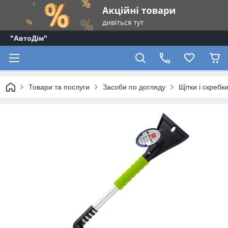
"АвтоДім"
Товари та послуги
Засоби по догляду
Щітки і скребк