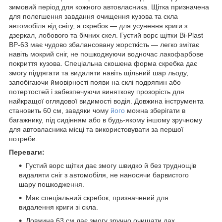
зимовий період для кожного автовласника. Щітка призначена
для полегшення завдання очищення кузова та скла
автомобіля від снігу, а скребок — для усунення криги з
дзеркал, лобового та бічних скел. Густий ворс щітки Bi-Plast
BP-63 має чудово збалансовану жорсткість — легко змітає
навіть мокрий сніг, не пошкоджуючи водночас лакофарбове
покриття кузова. Спеціальна скошена форма скребка дає
змогу піддягати та видаляти навіть щільний шар льоду,
запобігаючи ймовірності появи на склі подряпин або
потертостей і забезпечуючи виняткову прозорість для
найкращої оглядової видимості водія. Довжина інструмента
становить 60 см, завдяки чому
його
можна зберігати в
багажнику, під сидінням або в будь-якому іншому зручному
для автовласника місці та використовувати за першої
потреби.
Переваги:
Густий ворс щітки дає змогу швидко й без труднощів
видаляти сніг з автомобіля, не наносячи барвистого
шару пошкодження.
Має спеціальний скребок, призначений для
видалення криги зі скла.
Довжина 63 см дає змогу зручно очищати дах