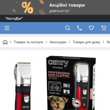
"АвтоДім"
Товари та послуги
Аксесуари
Товари для дому
З