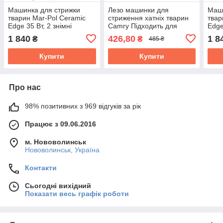
Машинка для стрижки
Лезо машинки для
Маши
тварин Mar-Pol Ceramic
стриження хатніх тварин
твар
Edge 35 Вт, 2 знімні
Camry Підходить для
Edge
акумулятори, 4 насадки
моделей CR2821, AD2823,
акум
1 840
426,80
1 8
₴
₴
485 ₴
(M79352A)
MS2826 (CR 2821.1)
(M7
Купити
Купити
Про нас
98% позитивних з 969 відгуків за рік
Працює з 09.06.2016
м. Нововолинськ
Нововолинськ, Україна
Контакти
Сьогодні вихідний
Показати весь графік роботи