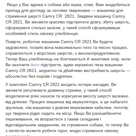
Якщо у Вас вдома є собака або кішка, отже, Вам знадобиться
прилад для догляду за хатніми тваринами — машинка для
стриження шерсті Camry CR 2821. Завдяки машинці Camry
CR 2821, Ви зможете красиво підстригати довгу, збиту шерсть,
сформувати стильні зачіски, у такий спосіб сформувавши
особливий стиль своєму улюбленцю.
Повірте, роботою машинки Camry CR 2821 Ви будете
задоволені, позаяк вона максимально тихо та якісно працює,
справляється з жорсткою шерстю, є високопродуктивною.
Тепер Ваш улюбленець не боятиметься й чинитиме опір, коли
Ви захочете
його
підстригти, адже керамічні леза машинки
Camry CR 2821, акуратно та дбайливо вистрибають шерсть —
абсолютно без порізів і подряпин.
У комплект Camry CR 2821 входить чотири насадки, Ви
зможете регулювати довжину стрижки, у такий спосіб
моделюючи різні нахили та коригуючи висоту шерсті залежно
від ділянки. Працює машинка від акумулятора, а це набагато
зручніше, ніж машинки з довгим мережевим кабелем, поготів,
що тварина рідко сидить на місці. Якщо Ви ранішебенитні
переживання, як впораєтеся з таким складним і
відповідальним завданням, як стриження собаки, то тепер Ви
з легкістю можете робити гарні, модні стриження своєму