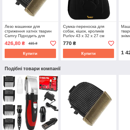
Лезо машинки для
Сумка-переноска для
Маш
стриження хатніх тварин
собак, кішок, кроликів
твар
Camry Підходить для
Purlov 43 x 32 x 27 см
знім
моделей CR2821, AD2823,
(18270)
наса
426,80
770
₴
₴
485 ₴
MS2826 (CR 2821.1)
1 4
Купити
Купити
Подібні товари компанії