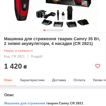
Машинка для стриження тварин Camry 35 Вт,
2 знімні акумулятори, 4 насадки (CR 2821)
Немає в наявності
Код: CR 2821
Роздріб
1 420
₴
Опис
Характеристики
Доставка
Оплата
Умови п
Опис
Машинка для стриження
тварин Camry CR 2821