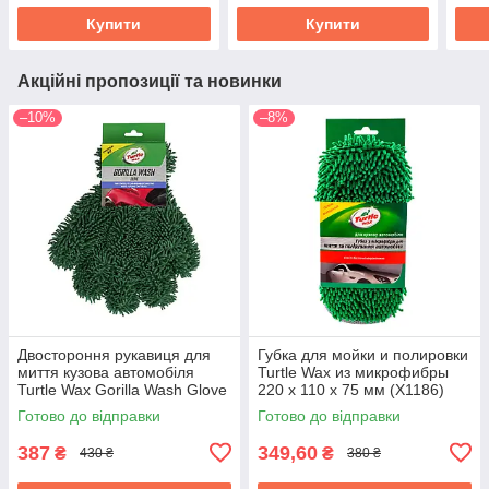
Купити
Купити
Акційні пропозиції та новинки
–10%
–8%
Двостороння рукавиця для
Губка для мойки и полировки
миття кузова автомобіля
Turtle Wax из микрофибры
Turtle Wax Gorilla Wash Glove
220 х 110 x 75 мм (X1186)
(X1835td)
Готово до відправки
Готово до відправки
387
349,60
₴
₴
430 ₴
380 ₴