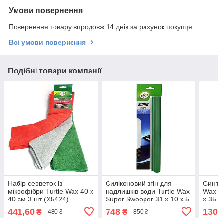
Умови повернення
Повернення товару впродовж 14 днів за рахунок покупця
Всі умови повернення
Подібні товари компанії
Набір серветок із
Силіконовий згін для
Синт
мікрофібри Turtle Wax 40 х
надлишків води Turtle Wax
Wax 
40 см 3 шт (X5424)
Super Sweeper 31 x 10 x 5
x 35
см (X496td)
441,60
748
130
₴
₴
480 ₴
850 ₴