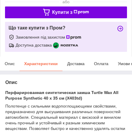
або
Купити з
Що таке купити з Пром?
Замовлення під захистом
Доступна доставка
Опис
Характеристики
Доставка
Оплата
Умови 
Опис
Перфарированная синтетическая замша Turtle Wax All
Purpose Synthetic 40 x 35 см (X403td)
Полотенце с сильными водопоглощающими свойствами,
предназначено для высушивания различных поверхностей
автомобиля. Специальный материал с вискозой и винилом
очень прочный и устойчивый к разным химическим
веществам. Позволяет быстро и качественно удалять остатки