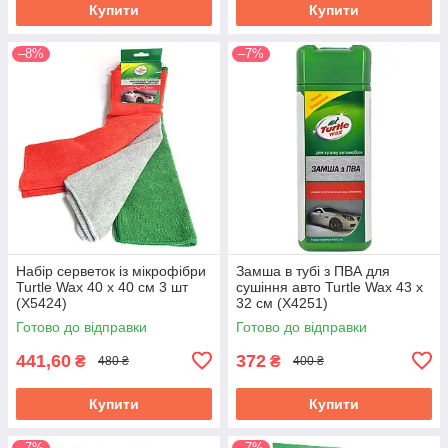
Купити
Купити
–8%
–7%
Набір серветок із мікрофібри
Замша в тубі з ПВА для
Turtle Wax 40 х 40 см 3 шт
сушіння авто Turtle Wax 43 x
(X5424)
32 см (X4251)
Готово до відправки
Готово до відправки
441,60
372
₴
₴
480 ₴
400 ₴
Купити
Купити
–7%
–7%