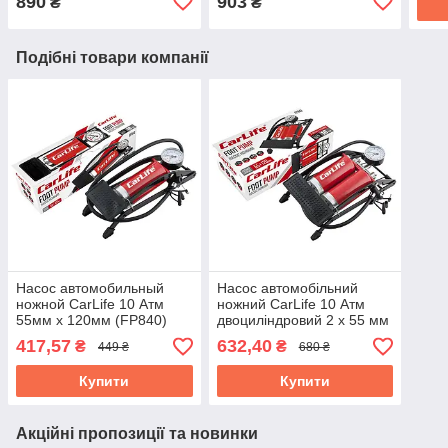
890
903
₴
₴
Подібні товари компанії
Насос автомобильный
Насос автомобільний
ножной CarLife 10 Атм
ножний CarLife 10 Атм
55мм x 120мм (FP840)
двоциліндровий 2 х 55 мм
x 120 мм (FP842)
417,57
632,40
₴
₴
449 ₴
680 ₴
Купити
Купити
Акційні пропозиції та новинки