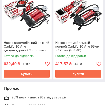
Насос автомобільний ножний
Насос автомобильный
CarLife 10 Атм
ножной CarLife 10 Атм 55мм
двоциліндровий 2 х 55 мм x
x 120мм (FP840)
120 мм (FP842)
Готово до відправки
Готово до відправки
632,40
417,57
₴
₴
680 ₴
449 ₴
Купити
Купити
Про нас
98% позитивних з 969 відгуків за рік