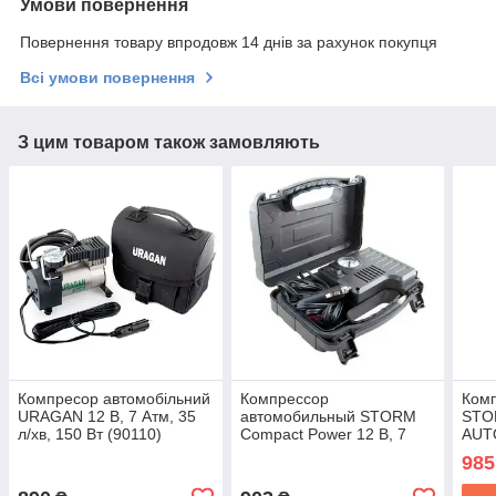
Умови повернення
Повернення товару впродовж 14 днів за рахунок покупця
Всі умови повернення
З цим товаром також замовляють
Компресор автомобільний
Компрессор
Комп
URAGAN 12 В, 7 Атм, 35
автомобильный STORM
STO
л/хв, 150 Вт (90110)
Compact Power 12 В, 7
AUTO
Атм, 60 Вт (20600)
37 л
985