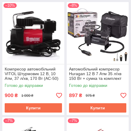
–10%
–8%
Компресор автомобільний
Автомобільний компресор
VITOL Штурмовик 12 В, 10
Huragan 12 В 7 Атм 35 л/хв
Атм, 37 л/хв, 170 Вт (AC-50)
150 Вт + сумка та комплект
адаптерів (H0100)
Готово до відправки
Готово до відправки
900
897
₴
₴
1 000 ₴
975 ₴
Купити
Купити
–7%
–7%