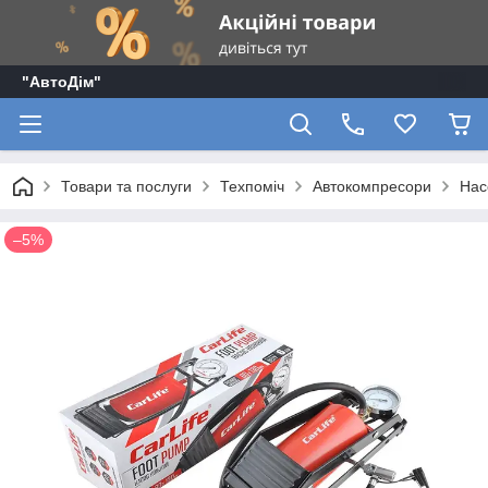
"АвтоДім"
Товари та послуги
Техпоміч
Автокомпресори
Нас
–5%