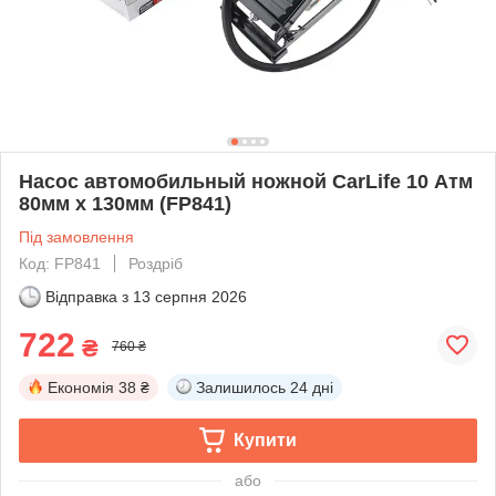
Насос автомобильный ножной CarLife 10 Атм
80мм x 130мм (FP841)
Під замовлення
Код: FP841
Роздріб
Відправка з
13 серпня 2026
722
₴
760 ₴
Економія
38 ₴
Залишилось
24 дні
Купити
або