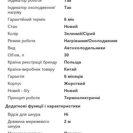
Індикатор роботи
Так
Індикатор охолодження/
Так
нагріву
Гарантійний термін
6 міс
Стан
Новий
Колір
Зелений/Сірий
Режим роботи
Нагрівання/Охолодження
Вид
Автохолодильники
Об'єм, л
30
Країна реєстрації бренду
Польща
Країна-виробник товару
Китай
Гарантія
6 місяців
Корпус
Жорсткий
Новий - б/у
Новий
Принцип роботи
Термоелектричні
Додаткові функції і характеристики
Відсік для шнура
Ні
Довжина мережевого
2 м
шнура