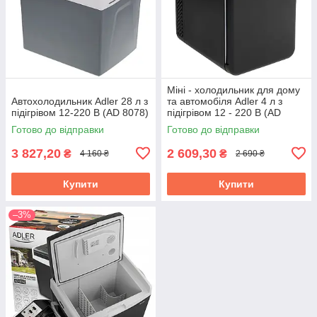
Міні - холодильник для дому
Автохолодильник Adler 28 л з
та автомобіля Adler 4 л з
підігрівом 12-220 В (AD 8078)
підігрівом 12 - 220 В (AD
8084 Black)
Готово до відправки
Готово до відправки
3 827,20
2 609,30
₴
₴
4 160 ₴
2 690 ₴
Купити
Купити
–3%