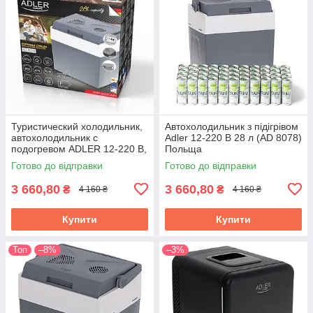
Туристический холодильник,
Автохолодильник з підігрівом
автохолодильник с
Adler 12-220 В 28 л (AD 8078)
подогревом ADLER 12-220 В,
Польща
28 л. AD 8078 (Польша)
Готово до відправки
Готово до відправки
3 660,80
3 660,80
₴
₴
4 160 ₴
4 160 ₴
Купити
Купити
Топ
–8%
–3%