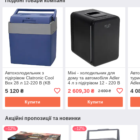
Подібні товари компанії
Автохолодильник з
Міні - холодильник для
Авто
підігрівом Clatronic Cool
дому та автомобіля Adler
тури
Box 28 л 12-220 В (KB
4 л з підігрівом 12 - 220 В
Adle
3714)
(AD 8084 Black)
31.0
5 120
2 609,30
4 0
₴
₴
2 690 ₴
Купити
Купити
Акційні пропозиції та новинки
–12%
–12%