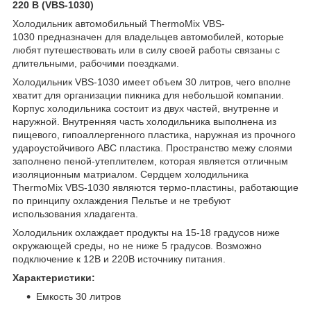
220 В (VBS-1030)
Холодильник автомобильный ThermoMix VBS-
1030 предназначен для владельцев автомобилей, которые
любят путешествовать или в силу своей работы связаны с
длительными, рабочими поездками.
Холодильник VBS-1030 имеет объем 30 литров, чего вполне
хватит для организации пикника для небольшой компании.
Корпус холодильника состоит из двух частей, внутренне и
наружной. Внутренняя часть холодильника выполнена из
пищевого, гипоаллергенного пластика, наружная из прочного
удароустойчивого АВС пластика. Пространство межу слоями
заполнено пеной-утеплителем, которая является отличным
изоляционным матриалом. Сердцем холодильника
ThermoMix VBS-1030 являются термо-пластины, работающие
по принципу охлаждения Пельтье и не требуют
использования хладагента.
Холодильник охлаждает продукты на 15-18 градусов ниже
окружающей среды, но не ниже 5 градусов. Возможно
подключение к 12В и 220В источнику питания.
Характеристики:
Емкость 30 литров