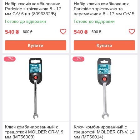
Набір ключів комбінованих
Набір ключів комбінованих
Parkside з тріскачкою 8 - 17
Parkside з тріскачкою та
мм CrV 6 шт (8096332/B)
перемикачем 8 - 17 мм CrV 5
шт (8096332/C)
Готово до відправки
Готово до відправки
540
540
₴
₴
600 ₴
600 ₴
Купити
Купити
–7%
–7%
Ключ комбинированный с
Ключ комбинированный с
трещоткой MOLDER CR-V, 9
трещоткой MOLDER CR-V, 14
мм (MT56009)
мм (MT56014)