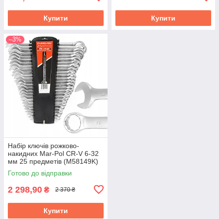
Купити
Купити
–3%
Набір ключів рожково-
накидних Mar-Pol CR-V 6-32
мм 25 предметів (M58149K)
Готово до відправки
2 298,90
₴
2 370 ₴
Купити