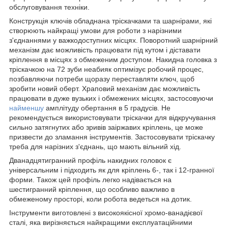
обслуговування техніки.
Конструкція ключів обладнана тріскачками та шарнірами, які
створюють найкращі умови для роботи з нарізними
з'єднаннями у важкодоступних місцях. Поворотний шарнірний
механізм дає можливість працювати під кутом і діставати
кріплення в місцях з обмеженим доступом. Накидна головка з
тріскачкою на 72 зуби неабияк оптимізує робочий процес,
позбавляючи потреби щоразу переставляти ключ, щоб
зробити новий оберт. Храповий механізм дає можливість
працювати в дуже вузьких і обмежених місцях, застосовуючи
найменшу
амплітуду обертання в 5 градусів. Не
рекомендується використовувати тріскачки для відкручування
сильно затягнутих або зривів заіржавих кріплень, це може
призвести до зламання інструментів. Застосовувати тріскачку
треба для нарізних з'єднань, що мають вільний хід.
Дванадцятигранний профіль накидних головок є
універсальним і підходить як для кріплень 6-, так і 12-гранної
форми. Також цей профіль легко надівається на
шестигранний кріплення, що особливо важливо в
обмеженому просторі, коли робота ведеться на дотик.
Інструменти виготовлені з високоякісної хромо-ванадієвої
сталі, яка вирізняється найкращими експлуатаційними