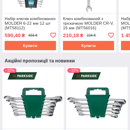
Набір ключів комбінованих
Ключ комбінований з
Набі
MOLDER 6-22 мм 12 шт
тріскачкою MOLDER CR-V,
MOL
(MT58112)
16 мм (MT56016)
(MT
590,40
210,18
1 4
₴
₴
656 ₴
226 ₴
Купити
Купити
Акційні пропозиції та новинки
–10%
–10%