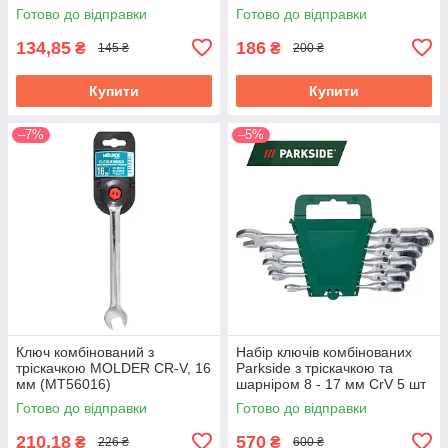
Готово до відправки
Готово до відправки
134,85
186
₴
₴
145 ₴
200 ₴
Купити
Купити
–7%
–5%
Ключ комбінований з
Набір ключів комбінованих
тріскачкою MOLDER CR-V, 16
Parkside з тріскачкою та
мм (MT56016)
шарніром 8 - 17 мм CrV 5 шт
(8096332/A)
Готово до відправки
Готово до відправки
210,18
570
₴
₴
226 ₴
600 ₴