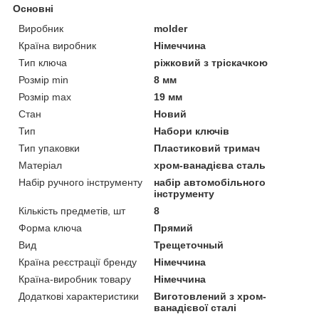
Основні
Виробник
molder
Країна виробник
Німеччина
Тип ключа
ріжковий з тріскачкою
Розмір min
8 мм
Розмір max
19 мм
Стан
Новий
Тип
Набори ключів
Тип упаковки
Пластиковий тримач
Матеріал
хром-ванадієва сталь
Набір ручного інструменту
набір автомобільного
інструменту
Кількість предметів, шт
8
Форма ключа
Прямий
Вид
Трещеточный
Країна реєстрації бренду
Німеччина
Країна-виробник товару
Німеччина
Додаткові характеристики
Виготовлений з хром-
ванадієвої сталі