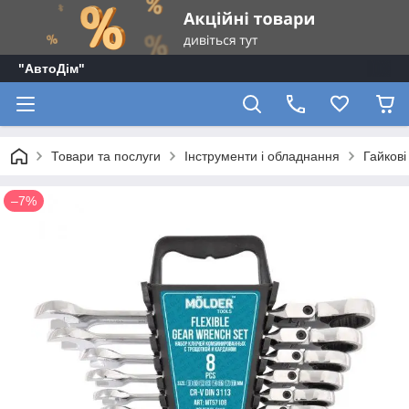
"АвтоДім"
Товари та послуги
Інструменти і обладнання
Гайкові
–7%