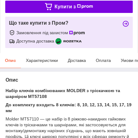
Купити з
Що таке купити з Пром?
Замовлення під захистом
Доступна доставка
Опис
Характеристики
Доставка
Оплата
Умови п
Опис
Набір ключів комбінованих MOLDER з тріскачкою та
шарніром MT57108
До комплекту входить 8 ключів: 8, 10, 12, 13, 14, 15, 17, 19
мм
Molder MT57110 — це набір із 8 ріжково-накидних гайкових
ключів із тріскачками та шарнірами, які застосовуються для
монтажу/демонтажу нарізних з'єднань, що мають зовнішній
профіль. Ці ключі широко популярні у всіх сферах ремонту й