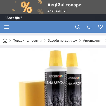
"АвтоДім"
Товари та послуги
Засоби по догляду
Автошампуні