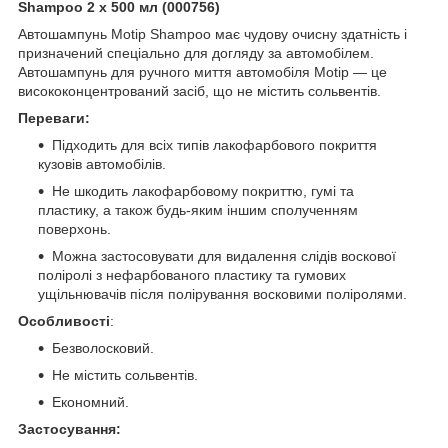
Shampoo 2 х 500 мл (000756)
Автошампунь Motip Shampoo має чудову очисну здатність і
призначений спеціально для догляду за автомобілем.
Автошампунь для ручного миття автомобіля Motip — це
висококонцентрований засіб, що не містить сольвентів.
Переваги:
Підходить для всіх типів лакофарбового покриття
кузовів автомобілів.
Не шкодить лакофарбовому покриттю, гумі та
пластику, а також будь-яким іншим сполученням
поверхонь.
Можна застосовувати для видалення слідів воскової
поліролі з нефарбованого пластику та гумових
ущільнювачів після полірування восковими поліролями.
Особливості
:
Безволосковий.
Не містить сольвентів.
Економний.
Застосування: