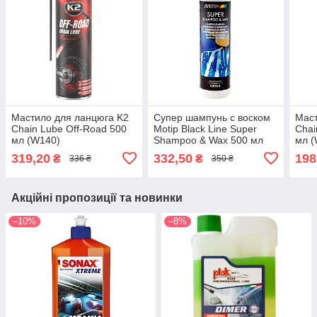
Мастило для ланцюга K2
Супер шампунь с воском
Маст
Chain Lube Off-Road 500
Motip Black Line Super
Chai
мл (W140)
Shampoo & Wax 500 мл
мл (
(000743)
319,20
332,50
198
₴
₴
336 ₴
350 ₴
Акційні пропозиції та новинки
–10%
–8%