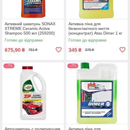
Активний шампунь SONAX
Активна піна для
XTREME Ceramic Active
безконтактного миття
Shampoo 500 мл (259200)
(концентрат) Atas Dimer 1 кг
(8002424002860)
Готово до відправки
Готово до відправки
675,90
345
₴
₴
751 ₴
375 ₴
–7%
–7%
Автошампунь с полирующим
Активна піна для