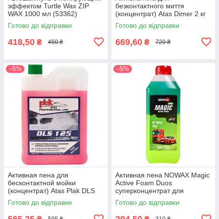
эффектом Turtle Wax ZIP
безконтактного миття
WAX 1000 мл (53362)
(концентрат) Atas Dimer 2 кг
(8002424003010)
Готово до відправки
Готово до відправки
418,50
669,60
₴
₴
450 ₴
720 ₴
–5%
–5%
Активная пена для
Активная пена NOWAX Magic
бесконтактной мойки
Active Foam Duos
(концентрат) Atas Plak DLS
суперконцентрат для
125 1.8 л / 2 кг (00281)
бесконтактной мойки 1 л
Готово до відправки
Готово до відправки
(NX01194)
565,25
294,50