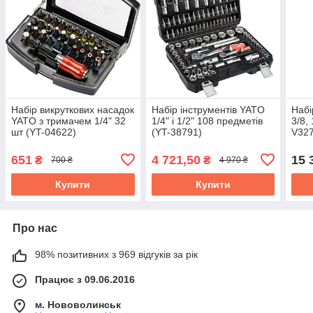
Набір викруткових насадок
Набір інструментів YATO
Набі
YATO з тримачем 1/4" 32
1/4" і 1/2" 108 предметів
3/8,
шт (YT-04622)
(YT-38791)
V327
651
4 721,50
15 
₴
₴
700 ₴
4 970 ₴
Купити
Купити
Про нас
98% позитивних з 969 відгуків за рік
Працює з 09.06.2016
м. Нововолинськ