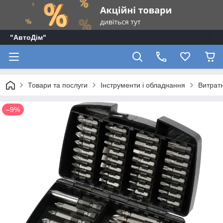
"АвтоДім"
Товари та послуги
Інструменти і обладнання
Витратн
–9%