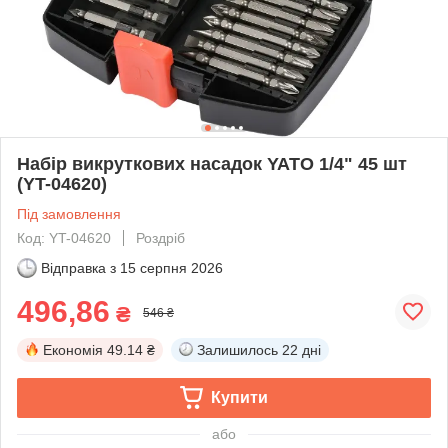
Набір викруткових насадок YATO 1/4" 45 шт
(YT-04620)
Під замовлення
Код: YT-04620
Роздріб
Відправка з
15 серпня 2026
496,86
₴
546 ₴
Економія
49.14 ₴
Залишилось
22 дні
Купити
або