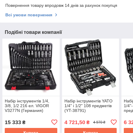
Повернення товару впродовж 14 днів за рахунок покупця
Всі умови повернення
Подібні товари компанії
Набір інструментів 1/4,
Набір інструментів YATO
Набі
3/8, 1/2 216 ел. VIGOR
1/4" і 1/2" 108 предметів
1/4"
V3277N (Германия)
(YT-38791)
пред
15 333
4 721,50
6 3
₴
₴
4 970 ₴
Купити
Купити