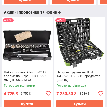
Акційні пропозиції та новинки
–30%
–15%
Набір головок Alloid 3/4" 17
Набір інструментів JBM
предметів 6-гранник 19-50
1/4"-3/8"-1/2" 216 предметів
мм (НГ-6017М-6)
(52840)
Готово до відправки
Готово до відправки
4 725
7 250,50
₴
₴
6 750 ₴
8 530 ₴
Купити
Купити