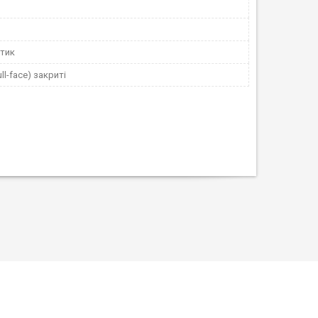
тик
ull-face) закриті