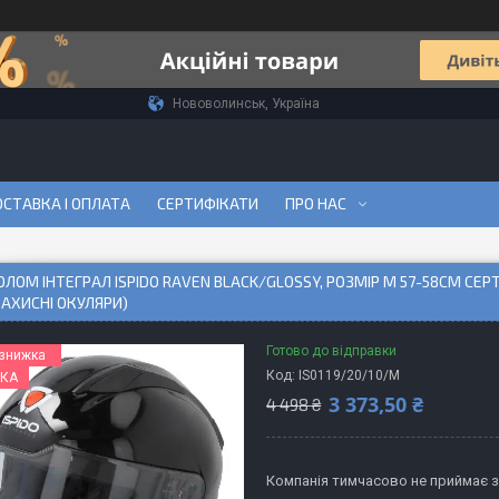
Нововолинськ, Україна
СТАВКА І ОПЛАТА
СЕРТИФІКАТИ
ПРО НАС
ОМ ІНТЕГРАЛ ISPIDO RAVEN BLACK/GLOSSY, РОЗМІР M 57-58СМ СЕ
АХИСНІ ОКУЛЯРИ)
Готово до відправки
Код:
IS0119/20/10/M
КА
3 373,50 ₴
4 498 ₴
Компанія тимчасово не приймає 