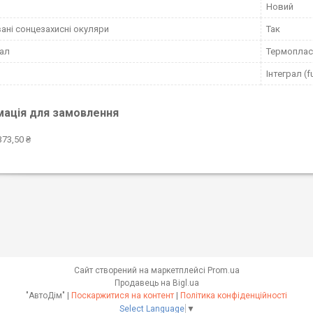
Новий
ані сонцезахисні окуляри
Так
ал
Термоплас
Інтеграл (f
мація для замовлення
373,50 ₴
Сайт створений на маркетплейсі
Prom.ua
Продавець на Bigl.ua
"АвтоДім" |
Поскаржитися на контент
|
Політика конфіденційності
Select Language
▼