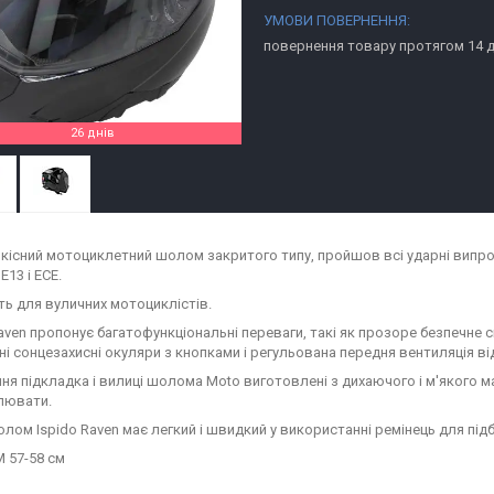
повернення товару протягом 14 
26 днів
кісний мотоциклетний шолом закритого типу, пройшов всі ударні випро
E13 і ECE.
ть для вуличних мотоциклістів.
Raven пропонує багатофункціональні переваги, такі як прозоре безпечне
ні сонцезахисні окуляри з кнопками і регульована передня вентиляція ві
ня підкладка і вилиці шолома Moto виготовлені з дихаючого і м'якого ма
лювати.
лом Ispido Raven має легкий і швидкий у використанні ремінець для пі
M 57-58 см