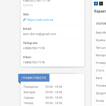
+380 (67) 361-71-78
Kyivstar
Харак
https://adn.com.ua
ОСНО
Вироб
auto.dim.nv@gmail.com
Країна
Тип ш
+380673617178
Матері
+380673617178
Розмір
Стать
ГРАФІК РОБОТИ
Вага
Тонова
Понеділок
09:00
18:00
Вівторок
09:00
18:00
Додатк
Середа
09:00
18:00
Колір
Четвер
09:00
18:00