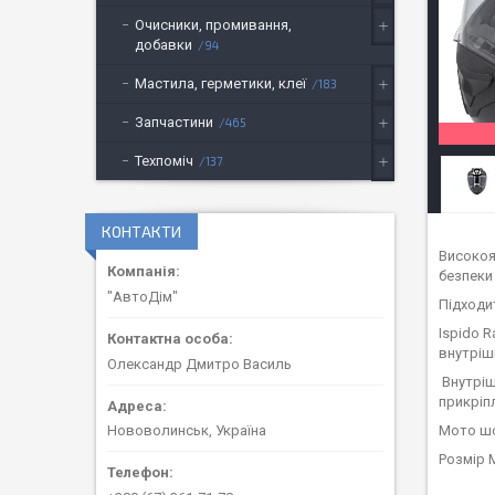
Очисники, промивання,
добавки
94
Мастила, герметики, клеї
183
Запчастини
465
Техпоміч
137
КОНТАКТИ
Високоя
безпеки 
"АвтоДім"
Підходи
Ispido 
внутріш
Олександр Дмитро Василь
Внутріш
прикріп
Мото шо
Нововолинськ, Україна
Розмір 