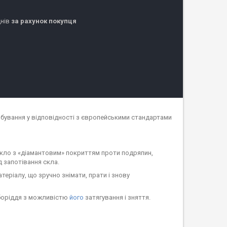
днів
за рахунок покупця
бування у відповідності з європейськими стандартами
 скло з «діамантовим» покриттям проти подряпин,
д запотівання скла.
теріалу, що зручно знімати, прати і знову
дборіддя з можливістю
його
затягування і зняття.