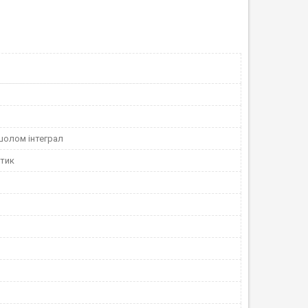
шолом інтеграл
тик