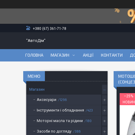
+380 (67) 361-71-78
"АвтоДім"
ГОЛОВНА
МАГАЗИН
АКЦІЇ
КОНТАКТИ
ДО
МОТОШОЛ
(СОНЦЕЗ
Магазин
–25%
Аксесуари
1296
НОВИН
Інструменти і обладнання
423
Моторні масла та рідини
180
Засоби по догляду
386