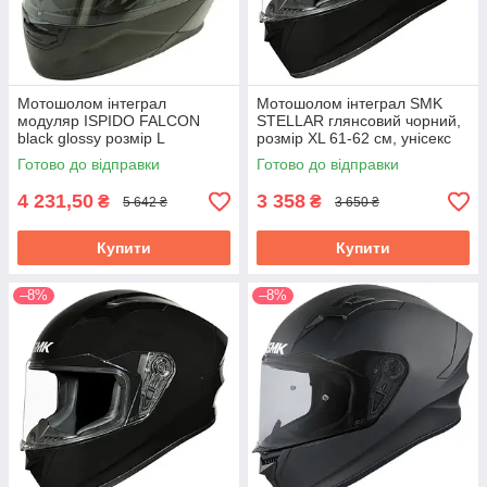
Мотошолом інтеграл
Мотошолом інтеграл SMK
модуляр ISPIDO FALCON
STELLAR глянсовий чорний,
black glossy розмір L
розмір XL 61-62 см, унісекс
(SMK0110/24/GL200/XL)
Готово до відправки
Готово до відправки
4 231,50
3 358
₴
₴
5 642 ₴
3 650 ₴
Купити
Купити
–8%
–8%