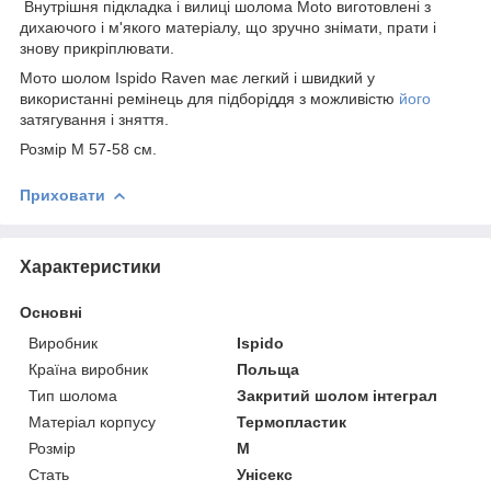
Внутрішня підкладка і вилиці шолома Moto виготовлені з
дихаючого і м'якого матеріалу, що зручно знімати, прати і
знову прикріплювати.
Мото шолом Ispido Raven має легкий і швидкий у
використанні ремінець для підборіддя з можливістю
його
затягування і зняття.
Розмір M 57-58 см.
Приховати
Характеристики
Основні
Виробник
Ispido
Країна виробник
Польща
Тип шолома
Закритий шолом інтеграл
Матеріал корпусу
Термопластик
Розмір
M
Стать
Унісекс