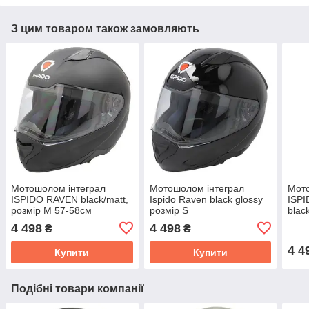
З цим товаром також замовляють
Мотошолом інтеграл
Мотошолом інтеграл
Мото
ISPIDO RAVEN black/matt,
Ispido Raven black glossy
ISP
розмір M 57-58см
розмір S
blac
СЕРТИФІКОВАНИЙ
63-
4 498
4 498
₴
₴
(сонцезахисні окуляри)
СЕР
(сон
4 4
Купити
Купити
Подібні товари компанії