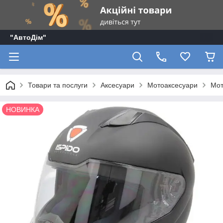
"АвтоДім"
Товари та послуги
Аксесуари
Мотоаксесуари
Мот
НОВИНКА