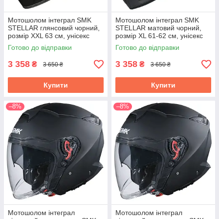
Мотошолом інтеграл SMK
Мотошолом інтеграл SMK
STELLAR глянсовий чорний,
STELLAR матовий чорний,
розмір XXL 63 см, унісекс
розмір XL 61-62 см, унісекс
(SMK0110/24/GL200/2XL)
(SMK0110/24/MA200/XL)
Готово до відправки
Готово до відправки
3 358
3 358
₴
₴
3 650 ₴
3 650 ₴
Купити
Купити
–8%
–8%
Мотошолом інтеграл
Мотошолом інтеграл