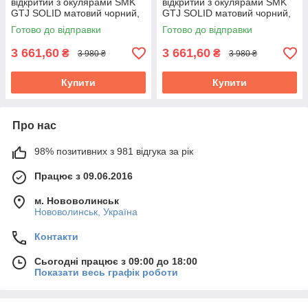
відкритий з окулярами SMK
відкритий з окулярами SMK
GTJ SOLID матовий чорний,
GTJ SOLID матовий чорний,
розмір XL 61 см
розмір XXL 62 см, унісекс
Готово до відправки
Готово до відправки
(SMK0119/24/MA200/XL)
(SMK0119/24/MA200/2XL)
3 661,60
3 661,60
₴
₴
3 980 ₴
3 980 ₴
Купити
Купити
Про нас
98% позитивних з 981 відгука за рік
Працює з 09.06.2016
м. Нововолинськ
Нововолинськ, Україна
Контакти
Сьогодні працює з 09:00 до 18:00
Показати весь графік роботи