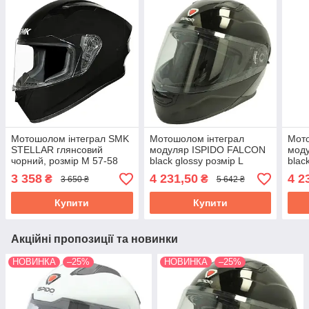
Мотошолом інтеграл SMK
Мотошолом інтеграл
Мото
STELLAR глянсовий
модуляр ISPIDO FALCON
мод
чорний, розмір M 57-58
black glossy розмір L
blac
см, унісекс
3 358
4 231,50
4 2
₴
₴
3 650 ₴
5 642 ₴
(SMK0110/24/GL200/M)
Купити
Купити
Акційні пропозиції та новинки
НОВИНКА
–25%
НОВИНКА
–25%