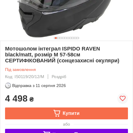
Мотошолом інтеграл ISPIDO RAVEN
black/matt, розмір M 57-58см
СЕРТИФІКОВАНИЙ (сонцезахисні окуляри)
Під замовлення
Код: IS0119/20/12/M
Роздріб
Відправка з
11 серпня 2026
4 498
₴
Купити
або