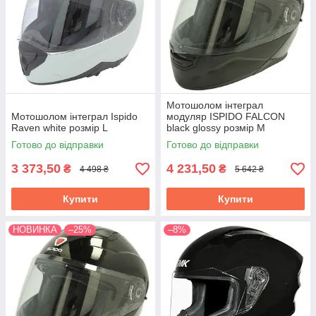
Мотошолом інтеграл
Мотошолом інтеграл Ispido
модуляр ISPIDO FALCON
Raven white розмір L
black glossy розмір M
Готово до відправки
Готово до відправки
3 373,50
4 231,50
₴
₴
4 498 ₴
5 642 ₴
Купити
Купити
НОВИНКА
–25%
–8%