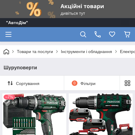
"АвтоДім"
Товари та послуги
Інструменти і обладнання
Електр
Шуруповерти
Сортування
0
Фільтри
–7%