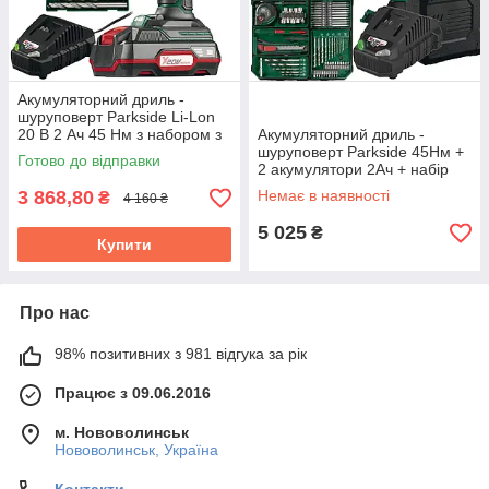
Акумуляторний дриль -
шуруповерт Parkside Li-Lon
20 В 2 Ач 45 Нм з набором з
Акумуляторний дриль -
8+8 біт та свердлів (PABS 20-
шуруповерт Parkside 45Нм +
Готово до відправки
Li l9)
2 акумулятори 2Ач + набір
інструментів 73 шт (PABS 20-
3 868,80
Немає в наявності
₴
4 160 ₴
Li G8)
5 025
₴
Купити
Про нас
98% позитивних з 981 відгука за рік
Працює з 09.06.2016
м. Нововолинськ
Нововолинськ, Україна