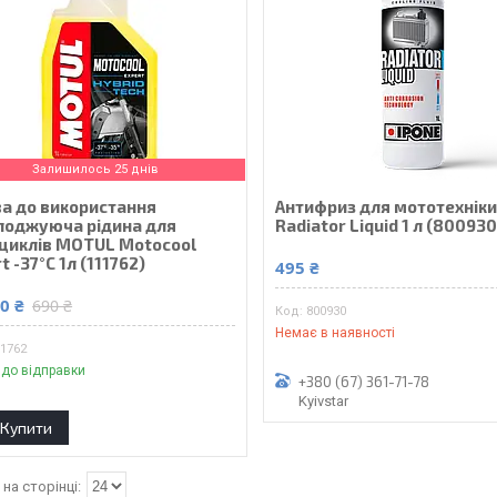
Залишилось 25 днів
ва до використання
Антифриз для мототехніки
лоджуюча рідина для
Radiator Liquid 1 л (800930
циклів MOTUL Motocool
t -37°C 1л (111762)
495 ₴
0 ₴
690 ₴
800930
Немає в наявності
11762
 до відправки
+380 (67) 361-71-78
Kyivstar
Купити