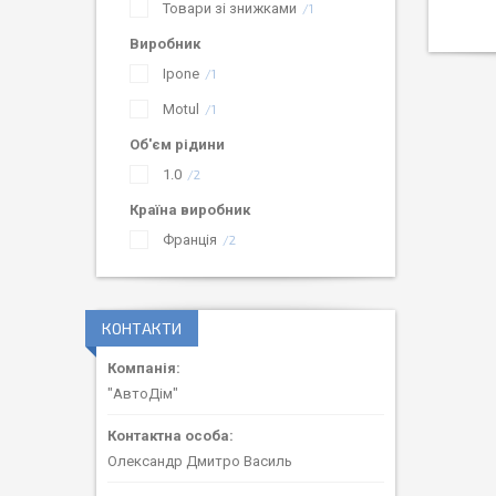
Товари зі знижками
1
Виробник
Ipone
1
Motul
1
Об'єм рідини
1.0
2
Країна виробник
Франція
2
КОНТАКТИ
"АвтоДім"
Олександр Дмитро Василь