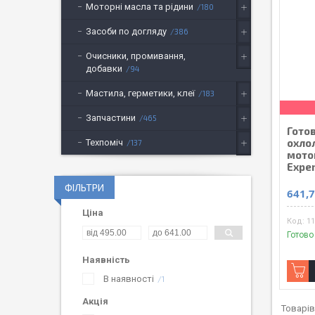
Моторні масла та рідини
180
Засоби по догляду
386
Очисники, промивання,
добавки
94
Мастила, герметики, клеї
183
Запчастини
465
Гото
охло
Техпоміч
137
мото
Exper
ФІЛЬТРИ
641,7
Ціна
1
Готово
Наявність
В наявності
1
Акція