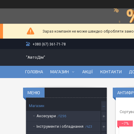
Зараз компанія не може швидко обробляти замовл
+380 (67) 361-71-78
"АвтоДім"
ГОЛОВНА
МАГАЗИН
АКЦІЇ
КОНТАКТИ
ДО
АНТИФР
Магазин
Аксесуари
1296
–7%
Інструменти і обладнання
423