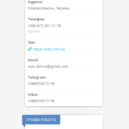
Нововолинськ, Україна
+380 (67) 361-71-78
Kyivstar
https://adn.com.ua
auto.dim.nv@gmail.com
+380673617178
+380673617178
ГРАФІК РОБОТИ