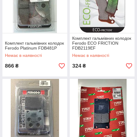
Комплект гальмівних колодок
Комплект гальмівних колодок
Ferodo ECO FRICTION
Ferodo Platinum FDB481P
FDB2119EF
Немає в наявності
Немає в наявності
866
324
₴
₴