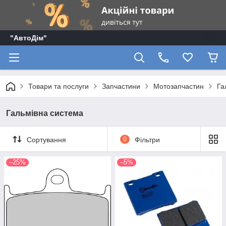
"АвтоДім"
Товари та послуги
Запчастини
Мотозапчастин
Га
Гальмівна система
Сортування
0
Фільтри
–25%
–5%