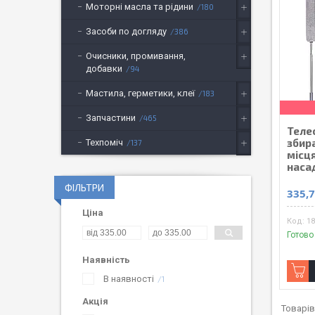
Моторні масла та рідини
180
Засоби по догляду
386
Очисники, промивання,
добавки
94
Мастила, герметики, клеї
183
Запчастини
465
Теле
збир
Техпоміч
137
місця
наса
ФІЛЬТРИ
335,7
Ціна
1
Готово
Наявність
В наявності
1
Акція