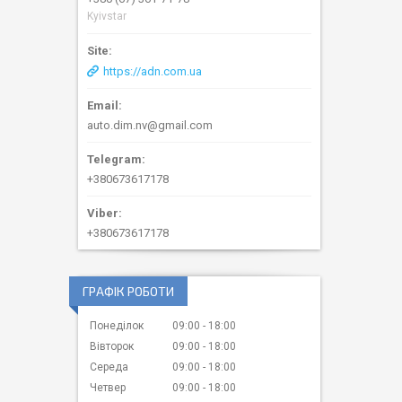
Kyivstar
https://adn.com.ua
auto.dim.nv@gmail.com
+380673617178
+380673617178
ГРАФІК РОБОТИ
Понеділок
09:00
18:00
Вівторок
09:00
18:00
Середа
09:00
18:00
Четвер
09:00
18:00