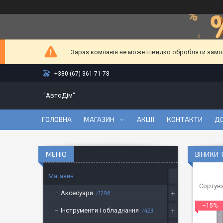
Зараз компанія не може швидко обробляти замовл
+380 (67) 361-71-78
"АвтоДім"
ГОЛОВНА
МАГАЗИН
АКЦІЇ
КОНТАКТИ
ДО
ВІНИКИ 
Магазин
Аксесуари
1296
–15%
Інструменти і обладнання
423