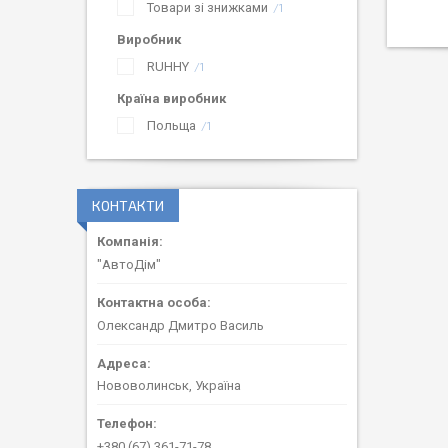
Товари зі знижками
1
Виробник
RUHHY
1
Країна виробник
Польща
1
КОНТАКТИ
"АвтоДім"
Олександр Дмитро Василь
Нововолинськ, Україна
+380 (67) 361-71-78