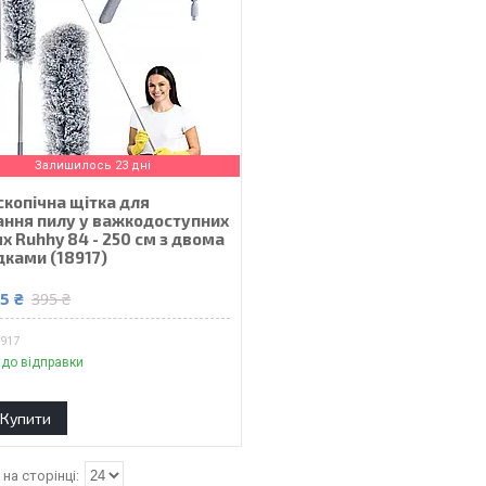
Залишилось 23 дні
скопічна щітка для
ання пилу у важкодоступних
х Ruhhy 84 - 250 см з двома
дками (18917)
5 ₴
395 ₴
8917
 до відправки
Купити