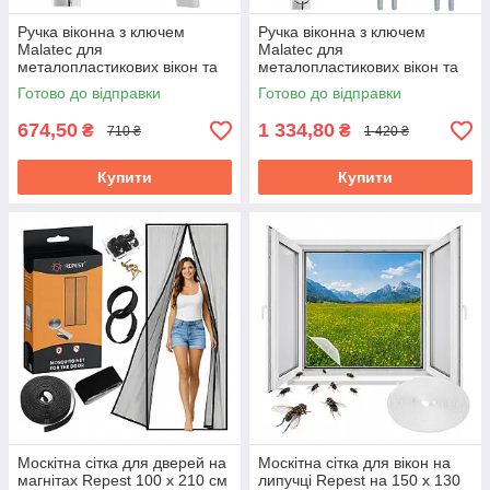
Ручка віконна з ключем
Ручка віконна з ключем
Malatec для
Malatec для
металопластикових вікон та
металопластикових вікон та
балконних дверей 2 шт Біла
балконних дверей 4 шт Біла
Готово до відправки
Готово до відправки
(23438)
(23438)
674,50
1 334,80
₴
₴
710 ₴
1 420 ₴
Купити
Купити
Москітна сітка для дверей на
Москітна сітка для вікон на
магнітах Repest 100 x 210 см
липучці Repest на 150 x 130