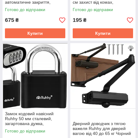
автоматичне закриття,
см захист від комах,
монтаж без свердління,
можливість підрізування
Готово до відправки
Готово до відправки
посилена сітка (27688)
(27405)
675
195
₴
₴
Купити
Купити
Замок кодовий навісний
Ruhhy 50 мм сталевий,
загартована дужка,
Дверний доводчик з тягою
всепогодний 72 x 51.5 x 24
важеля Ruhhy для дверей
Готово до відправки
мм (27646)
вагою від 40 до 65 кг Чорний