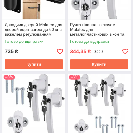
Доводчик дверей Malatec для
Ручка віконна з ключем
дверей воріт вагою до 60 кг з
Malatec для
важелем регулюванням
металопластикових вікон та
швидкості закривання
балконних дверей 1 шт Біла
Готово до відправки
Готово до відправки
(25075)
(23438)
735
344,35
₴
₴
355 ₴
Купити
Купити
–5%
–6%