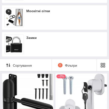
Москітні сітки
Замки
Сортування
0
Фільтри
–3%