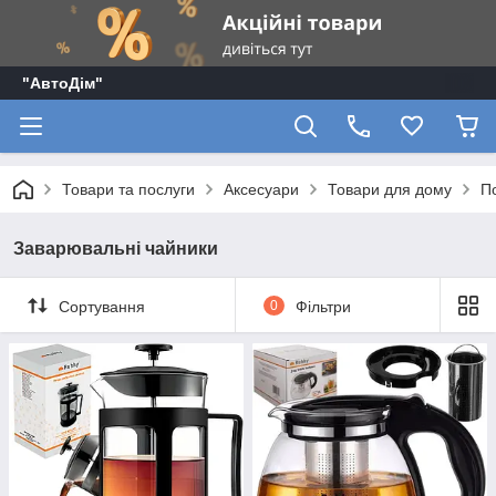
"АвтоДім"
Товари та послуги
Аксесуари
Товари для дому
П
Заварювальні чайники
Сортування
0
Фільтри