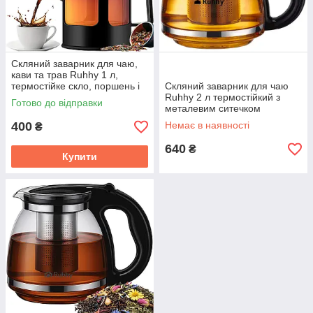
Скляний заварник для чаю,
кави та трав Ruhhy 1 л,
термостійке скло, поршень і
Скляний заварник для чаю
сітчастий фільтр із неіржавкої
Ruhhy 2 л термостійкий з
Готово до відправки
сталі (24565)
металевим ситечком
(22815/26066)
400
Немає в наявності
₴
640
₴
Купити