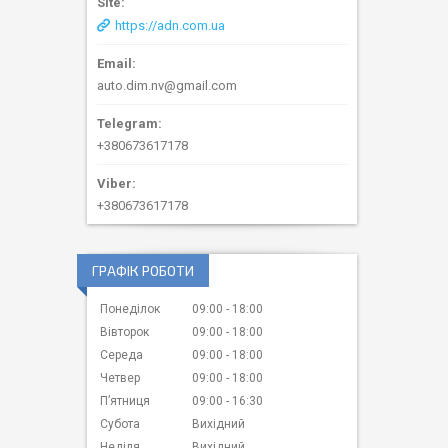
https://adn.com.ua
auto.dim.nv@gmail.com
+380673617178
+380673617178
ГРАФІК РОБОТИ
Понеділок
09:00
18:00
Вівторок
09:00
18:00
Середа
09:00
18:00
Четвер
09:00
18:00
Пʼятниця
09:00
16:30
Субота
Вихідний
Неділя
Вихідний