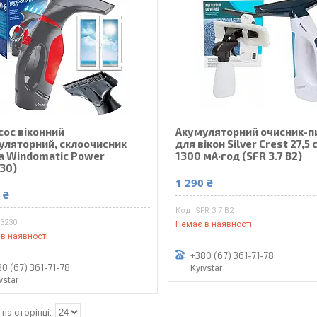
сос віконний
Акумуляторний очисник-п
уляторний, склоочисник
для вікон Silver Crest 27,5 
da Windomatic Power
1300 мА·год (SFR 3.7 B2)
230)
1 290 ₴
 ₴
SFR 3.7 B2
53230
Немає в наявності
в наявності
+380 (67) 361-71-78
0 (67) 361-71-78
Kyivstar
vstar