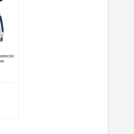
илосос
см