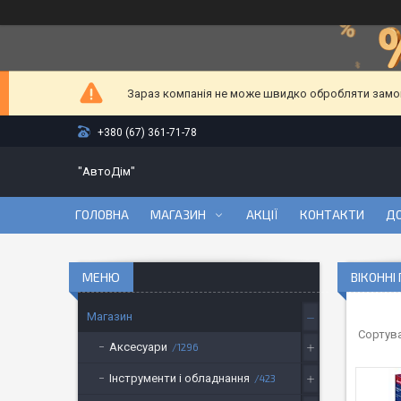
Зараз компанія не може швидко обробляти замовл
+380 (67) 361-71-78
"АвтоДім"
ГОЛОВНА
МАГАЗИН
АКЦІЇ
КОНТАКТИ
ДО
ВІКОННІ
Магазин
Аксесуари
1296
Інструменти і обладнання
423