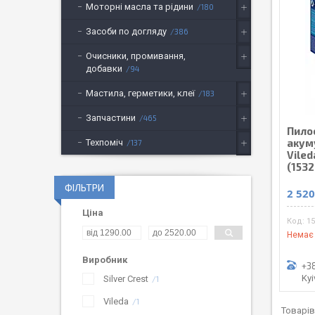
Моторні масла та рідини
180
Засоби по догляду
386
Очисники, промивання,
добавки
94
Мастила, герметики, клеї
183
Запчастини
465
Пило
акум
Техпоміч
137
Vile
(153
ФІЛЬТРИ
2 520
Ціна
1
Немає 
Виробник
+38
Kyi
Silver Crest
1
Vileda
1